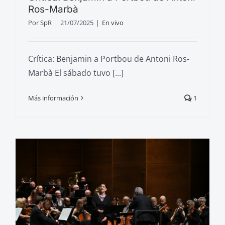
Ros-Marbà
Por
SpR
|
21/07/2025
|
En vivo
Crítica: Benjamin a Portbou de Antoni Ros-
Marbà El sábado tuvo [...]
Más información
1