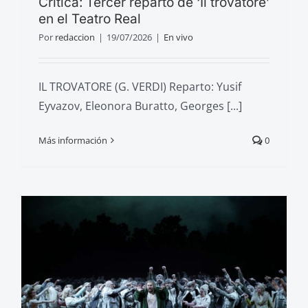
Crítica: Tercer reparto de ‘Il trovatore’
en el Teatro Real
Por
redaccion
|
19/07/2026
|
En vivo
IL TROVATORE (G. VERDI) Reparto: Yusif
Eyvazov, Eleonora Buratto, Georges [...]
Más información
0