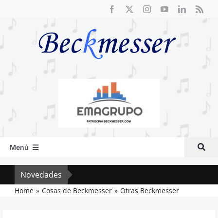
Saltar
al
contenido
Menú
Inicio
Novedades
El F
Actual
Home
Cosas de Beckmesser
Otras Beckmesser
Artículos
Crítica