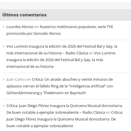
las
entradas
Últimos comentarios
de
cada
Lourdes Alonso
en
Nuestros melómanos populares, serie TVE
mes
promovida por Gonzalo Alonso
Vox Luminis inaugura la edición de 2026 del Festival Bal y Gay, la
más internacional de su historia – Radio Clásica
en
Vox Luminis
inaugura la edición de 2026 del Festival Bal y Gay, la más
internacional de su historia
Juan Carlos
en
Critica: Un airado abucheo y veinte minutos de
aplausos cierran el fallido Ring de la “Inteligencia artificial” con
Götterdämmerung y Thielemann en Bayreuth
Crítica: Juan Diego Flórez inaugura la Quincena Musical donostiarra.
De buen notable a ejemplar sobresaliente – Radio Clásica
en
Crítica:
Juan Diego Flórez inaugura la Quincena Musical donostiarra. De
buen notable a ejemplar sobresaliente