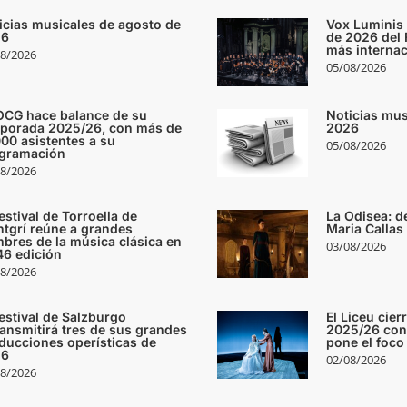
icias musicales de agosto de
Vox Luminis 
26
de 2026 del F
más internac
8/2026
05/08/2026
OCG hace balance de su
Noticias mus
porada 2025/26, con más de
2026
000 asistentes a su
05/08/2026
gramación
8/2026
estival de Torroella de
La Odisea: d
tgrí reúne a grandes
Maria Callas
bres de la música clásica en
03/08/2026
46 edición
8/2026
Festival de Salzburgo
El Liceu cie
ransmitirá tres de sus grandes
2025/26 con 
ducciones operísticas de
pone el foco
26
02/08/2026
8/2026