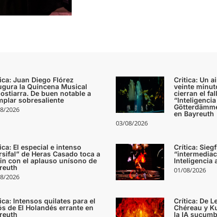
tica: Juan Diego Flórez
Critica: Un 
ugura la Quincena Musical
veinte minut
ostiarra. De buen notable a
cierran el fal
mplar sobresaliente
“Inteligencia 
Götterdämme
8/2026
en Bayreuth
03/08/2026
ica: El especial e intenso
Crítica: Sieg
rsifal” de Heras Casado toca a
“intermediac
fin con el aplauso unísono de
Inteligencia 
reuth
01/08/2026
8/2026
ica: Intensos quilates para el
Crítica: De L
ós de El Holandés errante en
Chéreau y Ku
reuth
la IA sucumb