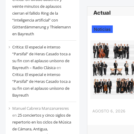
veinte minutos de aplausos
Actual
cierran el fallido Ring de la
“Inteligencia artificial” con
Götterdämmerung y Thielemann
Noticias
en Bayreuth
Critica: El especial e intenso
“Parsifal” de Heras Casado toca a
su fin con el aplauso unísono de
Bayreuth – Radio Clásica
en
Critica: El especial e intenso
“Parsifal” de Heras Casado toca a
su fin con el aplauso unísono de
Bayreuth
Manuel Cabrera Manzanaresres
AGOSTO 6, 2026
en
25 conciertos y cinco siglos de
repertorio en los ciclos de Música
de Cámara, Antigua,