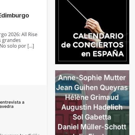
e Edimburgo
go 2026: All Rise
s grandes
o solo por [...]
ntrevista a
avedra