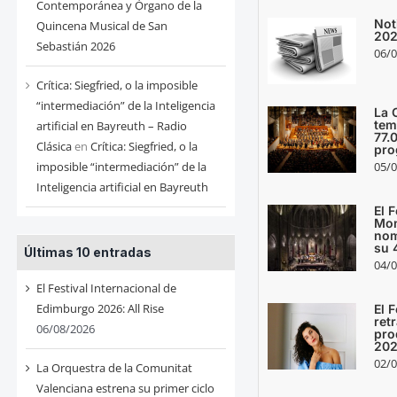
Contemporánea y Órgano de la
Not
Quincena Musical de San
20
Sebastián 2026
06/0
Crítica: Siegfried, o la imposible
“intermediación” de la Inteligencia
La 
tem
artificial en Bayreuth – Radio
77.
Clásica
en
Crítica: Siegfried, o la
pro
05/0
imposible “intermediación” de la
Inteligencia artificial en Bayreuth
El F
Mon
nom
su 
Últimas 10 entradas
04/0
El Festival Internacional de
Edimburgo 2026: All Rise
El 
ret
06/08/2026
pro
20
02/0
La Orquestra de la Comunitat
Valenciana estrena su primer ciclo