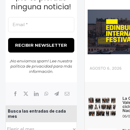
ninguna noticia!
¡No enviamos spam! Lee nuestra
política de privacidad
para más
AGOSTO 6, 2026
información.
La 
Val
cic
Nac
Busca las entradas de cada
06/0
mes
Busca