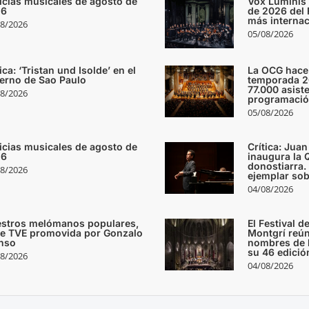
icias musicales de agosto de
Vox Luminis 
26
de 2026 del F
más internac
8/2026
05/08/2026
ica: ‘Tristan und Isolde’ en el
La OCG hace
ierno de Sao Paulo
temporada 2
77.000 asist
8/2026
programaci
05/08/2026
icias musicales de agosto de
Crítica: Juan
26
inaugura la 
donostiarra.
8/2026
ejemplar sob
04/08/2026
stros melómanos populares,
El Festival d
ie TVE promovida por Gonzalo
Montgrí reú
nso
nombres de l
su 46 edició
8/2026
04/08/2026