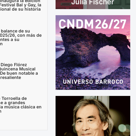
inaugura la edición
estival Bal y Gay, la
ional de su historia
 balance de su
025/26, con más de
entes a su
ón
 Diego Flórez
Quincena Musical
 De buen notable a
resaliente
e Torroella de
ne a grandes
a música clásica en
n