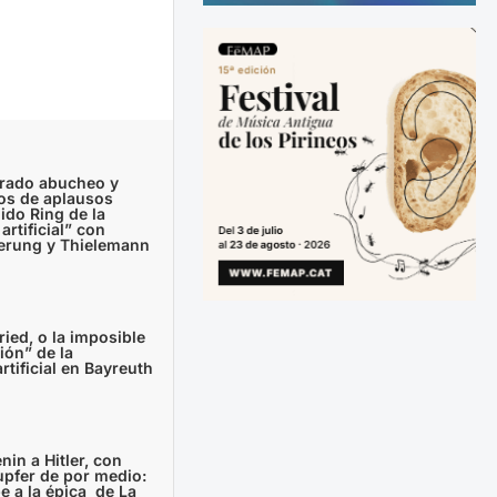
airado abucheo y
os de aplausos
lido Ring de la
artificial” con
rung y Thielemann
fried, o la imposible
ión” de la
artificial en Bayreuth
enin a Hitler, con
pfer de por medio:
e a la épica de La