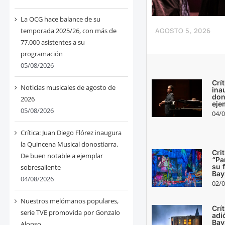
La OCG hace balance de su
AGOSTO 5, 2026
temporada 2025/26, con más de
77.000 asistentes a su
programación
05/08/2026
Crí
Noticias musicales de agosto de
ina
don
2026
eje
05/08/2026
04/0
Crítica: Juan Diego Flórez inaugura
la Quincena Musical donostiarra.
Crit
De buen notable a ejemplar
“Pa
su 
sobresaliente
Bay
04/08/2026
02/0
Nuestros melómanos populares,
Crít
serie TVE promovida por Gonzalo
adi
Bay
Alonso