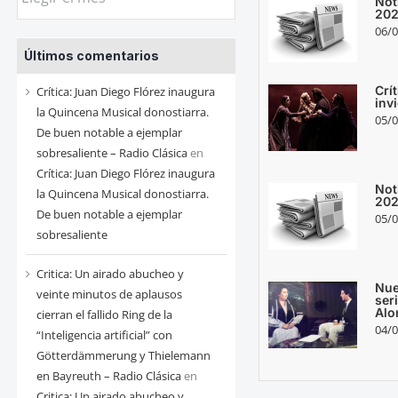
Not
las
20
06/0
entradas
Últimos comentarios
de
cada
Crít
Crítica: Juan Diego Flórez inaugura
inv
mes
la Quincena Musical donostiarra.
05/0
De buen notable a ejemplar
sobresaliente – Radio Clásica
en
Crítica: Juan Diego Flórez inaugura
Not
la Quincena Musical donostiarra.
20
De buen notable a ejemplar
05/0
sobresaliente
Critica: Un airado abucheo y
Nue
veinte minutos de aplausos
ser
Alo
cierran el fallido Ring de la
04/0
“Inteligencia artificial” con
Götterdämmerung y Thielemann
en Bayreuth – Radio Clásica
en
Critica: Un airado abucheo y