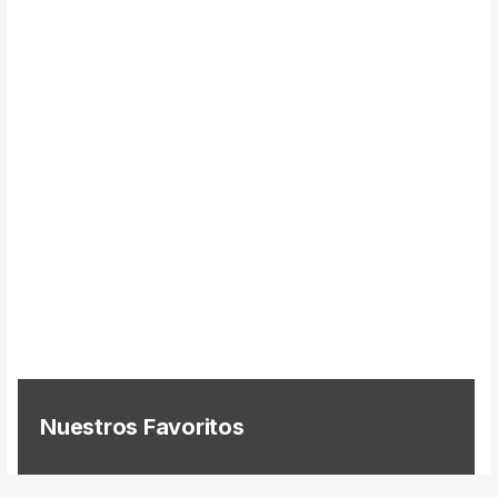
Previos de ópera
Entrevistas
Recomendación
Cosas de Beckmesser
Nosotros y privacidad
Buscar:
Nuestros Favoritos