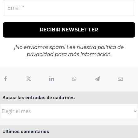
¡No enviamos spam! Lee nuestra
política de
privacidad
para más información.
Busca las entradas de cada mes
Busca
las
entradas
Últimos comentarios
de