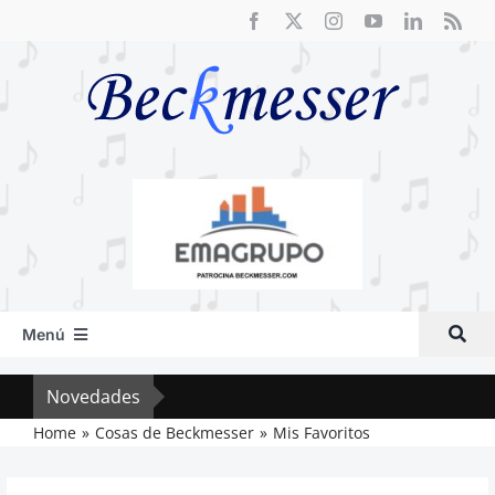
Saltar
al
contenido
Menú
Inicio
Novedades
El R
Actual
Home
Cosas de Beckmesser
Mis Favoritos
Artículos
Crítica