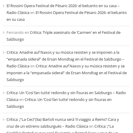
cada
El Rossini Opera Festival de Pésaro 2026: el belcanto en su casa –
mes
Radio Clásica
en
El Rossini Opera Festival de Pésaro 2026: el belcanto
en su casa
Fernando
en
Critica: Triple asesinato de ‘Carmen’ en el Festival de
Salzburgo
Critica: Ariadne auf Naxos y su música resisten y se imponen a la
“empanada sideral” de Ersan Mondtag en el Festival de Salzburgo –
Radio Clásica
en
Critica: Ariadne auf Naxos y su música resisten y se
imponen a la “empanada sideral” de Ersan Mondtag en el Festival de
Salzburgo
Crítica: Un ‘Così fan tutte’ redondo y sin fisuras en Salzburgo – Radio
Clásica
en
Crítica: Un ‘Così fan tutte’ redondo y sin fisuras en
Salzburgo
Crítica: ¡“La Ceci”(lia) Bartoli nunca será ‘Il viaggio a Reims’! Cara y
cruz de un estreno salzburgués – Radio Clásica
en
Crítica: ¡“La
Ceci”(lia) Bartoli nunca será ‘Il viaggio a Reims’! Cara y cruz de un