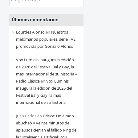
las
entradas
Últimos comentarios
de
cada
Lourdes Alonso
en
Nuestros
mes
melómanos populares, serie TVE
promovida por Gonzalo Alonso
Vox Luminis inaugura la edición
de 2026 del Festival Bal y Gay, la
más internacional de su historia –
Radio Clásica
en
Vox Luminis
inaugura la edición de 2026 del
Festival Bal y Gay, la más
internacional de su historia
Juan Carlos
en
Critica: Un airado
abucheo y veinte minutos de
aplausos cierran el fallido Ring de
la “Inteligencia artificial” con