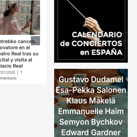
trebko cancela
ovatore en el
atro Real tras su
cital y visita al
lacio Real
/07/2026
|
1
mentario