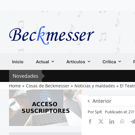
Saltar
al
contenido
Inicio
Actual
Artículos
Crítica
Novedades
Home
Cosas de Beckmesser
Noticias y maldades
El Teat
Anterior
Por
SpR
Publicado el: 27