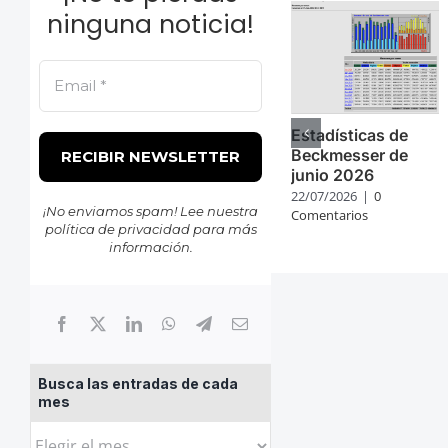
ninguna noticia!
Estadísticas de
Beckmesser de
junio 2026
22/07/2026
|
0
¡No enviamos spam! Lee nuestra
Comentarios
política de privacidad
para más
información.
Busca las entradas de cada
mes
Busca