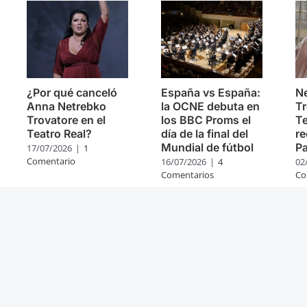
¿Por qué canceló
España vs España:
Ne
Anna Netrebko
la OCNE debuta en
Tr
Trovatore en el
los BBC Proms el
Te
Teatro Real?
día de la final del
re
Mundial de fútbol
Pa
17/07/2026
|
1
Comentario
16/07/2026
|
4
02
Comentarios
Co