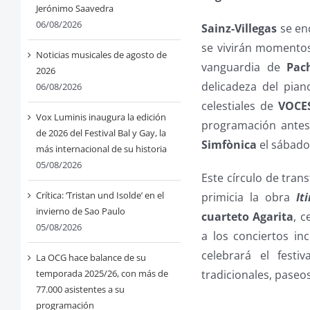
Jerónimo Saavedra
06/08/2026
Sainz-Villegas
se enc
se vivirán momento
Noticias musicales de agosto de
vanguardia de
Pac
2026
delicadeza del pia
06/08/2026
celestiales de
VOCES
Vox Luminis inaugura la edición
programación antes 
de 2026 del Festival Bal y Gay, la
Simfònica
el sábado
más internacional de su historia
05/08/2026
Este círculo de tran
Crítica: ‘Tristan und Isolde’ en el
primicia la obra
It
invierno de Sao Paulo
cuarteto Agarita
, 
05/08/2026
a los conciertos inc
celebrará el festi
La OCG hace balance de su
tradicionales, paseos
temporada 2025/26, con más de
77.000 asistentes a su
programación