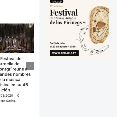
 Festival de
rroella de
ntgrí reúne a
randes nombres
 la música
ásica en su 46
ición
/08/2026
|
0
mentarios