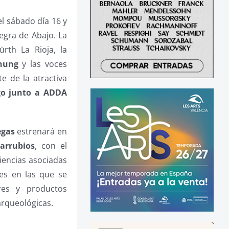
el sábado día 16 y
egra de Abajo. La
th La Rioja, la
Chung
y las voces
e de la atractiva
go junto a ADDA
egas
estrenará en
arrubios
, con el
iencias asociadas
ades en las que se
ares y productos
 arqueológicas.