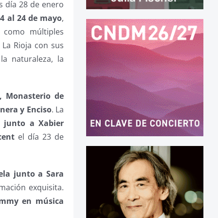
s día 28 de enero
14 al 24 de mayo
,
í como múltiples
 La Rioja con sus
la naturaleza, la
a, Monasterio de
nera y Enciso
. La
 junto a Xabier
cent
el día 23 de
ela junto a Sara
ación exquisita.
rammy en música