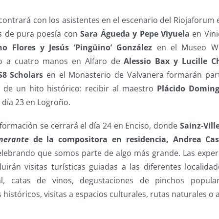
ontrará con los asistentes en el escenario del Riojaforum 
s de pura poesía con
Sara Águeda y Pepe Viyuela
en Vini
ho Flores y Jesús ‘Pingüino’ González
en el Museo Wür
no a cuatro manos en Alfaro de
Alessio Bax y Lucille 
8 Scholars
en el Monasterio de Valvanera formarán part
de un hito histórico: recibir al maestro
Plácido Domin
 día 23 en Logroño.
sformación se cerrará el día 24 en Enciso, donde
Sainz-Vill
inerante
de la compositora en residencia, Andrea Cas
celebrando que somos parte de algo más grande. Las exper
luirán visitas turísticas guiadas a las diferentes localid
val, catas de vinos, degustaciones de pinchos popul
 históricos, visitas a espacios culturales, rutas naturales o