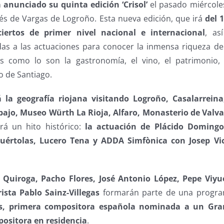
 anunciado su quinta edición ‘Crisol’
el pasado miércole
s de Vargas de Logroño. Esta nueva edición, que irá
del 
iertos de primer nivel nacional e internacional
, as
das a las actuaciones para conocer la inmensa riqueza de
es como lo son la gastronomía, el vino, el patrimonio, 
o de Santiago.
á la geografía riojana visitando Logroño, Casalarrein
bajo, Museo Würth La Rioja, Alfaro, Monasterio de Valva
rá un hito histórico:
la actuación de Plácido Domingo
uértolas, Lucero Tena y ADDA Simfònica con Josep Vi
 Quiroga, Pacho Flores, José Antonio López, Pepe Viyu
ista Pablo Sainz-Villegas
formarán parte de una program
os, primera compositora española nominada a un G
mpositora en residencia
.