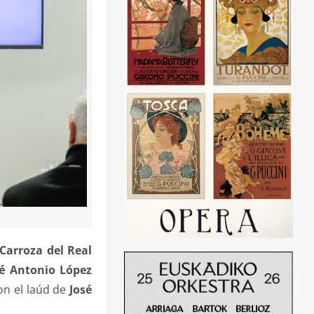
 Carroza del Real
sé Antonio López
con el laúd de
José