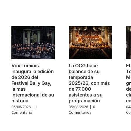
s
Vox Luminis
La OCG hace
El
inaugura la edición
balance de su
To
de 2026 del
temporada
Mo
Festival Bal y Gay,
2025/26, con más
g
la más
de 77.000
de
internacional de su
asistentes a su
cl
historia
programación
ed
05/08/2026
|
1
05/08/2026
|
0
04
Comentario
Comentarios
Co