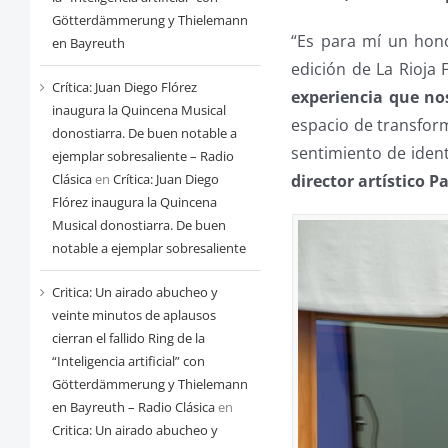
Götterdämmerung y Thielemann
“Es para mí un hon
en Bayreuth
edición de La Rioja F
Crítica: Juan Diego Flórez
experiencia que no
inaugura la Quincena Musical
espacio de transform
donostiarra. De buen notable a
sentimiento de ide
ejemplar sobresaliente – Radio
director artístico P
Clásica
en
Crítica: Juan Diego
Flórez inaugura la Quincena
Musical donostiarra. De buen
notable a ejemplar sobresaliente
Critica: Un airado abucheo y
veinte minutos de aplausos
cierran el fallido Ring de la
“Inteligencia artificial” con
Götterdämmerung y Thielemann
en Bayreuth – Radio Clásica
en
Critica: Un airado abucheo y