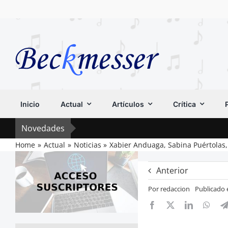
Saltar
al
contenido
Inicio
Actual
Artículos
Crítica
Novedades
Home
Actual
Noticias
Xabier Anduaga, Sabina Puértolas, 
Anterior
Por
redaccion
Publicado 