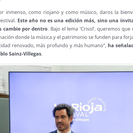
or inmenso, como riojano y como músico, daros la bienve
estival.
Este año no es una edición más, sino una invita
s cambie por dentro
. Bajo el lema ‘Crisol’, queremos que e
ación donde la música y el patrimonio se funden para forj
ntidad renovado, más profundo y más humano”,
ha señala
ablo Sainz-Villegas
.