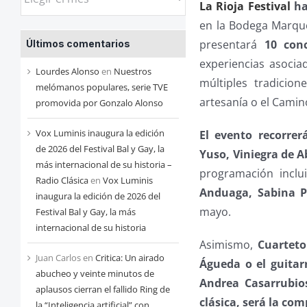
La Rioja Festival
ha
las
en la Bodega Marqué
entradas
presentará
10 conc
Últimos comentarios
de
experiencias asocia
cada
Lourdes Alonso
en
Nuestros
múltiples tradicion
mes
melómanos populares, serie TVE
artesanía o el Camin
promovida por Gonzalo Alonso
Vox Luminis inaugura la edición
El evento recorrer
de 2026 del Festival Bal y Gay, la
Yuso, Viniegra de A
más internacional de su historia –
programación inclui
Radio Clásica
en
Vox Luminis
Anduaga, Sabina P
inaugura la edición de 2026 del
mayo.
Festival Bal y Gay, la más
internacional de su historia
Asimismo,
Cuarteto
Juan Carlos
en
Critica: Un airado
Águeda o el guitarr
abucheo y veinte minutos de
Andrea Casarrubi
aplausos cierran el fallido Ring de
clásica, será la co
la “Inteligencia artificial” con