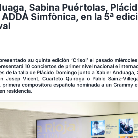
uaga, Sabina Puértolas, Pláci
ADDA Simfònica, en la 5ª edic
val
 presentado su quinta edición ‘Crisol’ el pasado miércoles
resentará 10 conciertos de primer nivel nacional e internac
 de la talla de Plácido Domingo junto a Xabier Anduaga, 
 Josep Vicent, Cuarteto Quiroga o Pablo Sainz-Villega
, primera compositora española nominada a un Grammy en
en residencia.