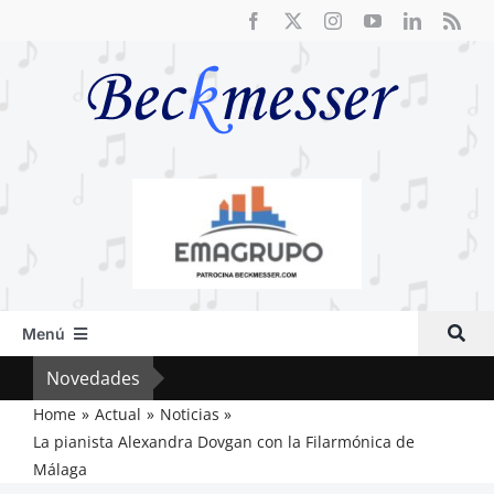
Saltar
al
contenido
Menú
Inicio
Novedades
Crít
Actual
Home
Actual
Noticias
La pianista Alexandra Dovgan con la Filarmónica de
Artículos
Málaga
Crítica