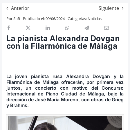
Previos de ópera
Anterior
Siguiente
Entrevistas
Por
SpR
Publicado el: 09/06/2024
Categorías:
Noticias
Recomendación
Cosas de Beckmesser
La pianista Alexandra Dovgan
con la Filarmónica de Málaga
Nosotros y privacidad
Buscar:
La joven pianista rusa Alexandra Dovgan y la
Filarmónica de Málaga ofrecerán, por primera vez
juntos, un concierto con motivo del Concurso
Internacional de Piano Ciudad de Málaga, bajo la
dirección de José María Moreno, con obras de Grieg
y Brahms.