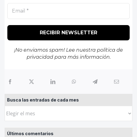
¡No enviamos spam! Lee nuestra
política de
privacidad
para más información.
Busca las entradas de cada mes
Busca
las
entradas
Últimos comentarios
de