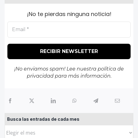
¡No te pierdas ninguna noticia!
¡No enviamos spam! Lee nuestra
política de
privacidad
para más información.
Busca las entradas de cada mes
Busca
las