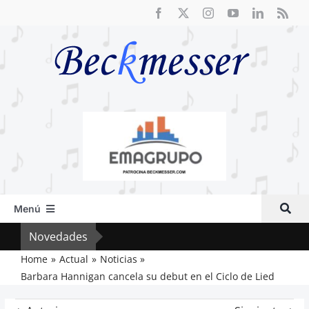
Saltar
al
contenido
Menú
Inicio
Novedades
Crít
Actual
Home
Actual
Noticias
Barbara Hannigan cancela su debut en el Ciclo de Lied
Artículos
Crítica