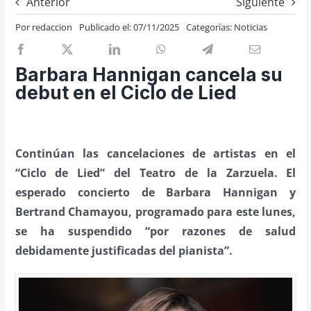
Anterior
Siguiente
Previos de ópera
Por
redaccion
Publicado el: 07/11/2025
Categorías:
Noticias
Entrevistas
Recomendación
Barbara Hannigan cancela su
Cosas de Beckmesser
debut en el Ciclo de Lied
Nosotros y privacidad
Buscar:
Continúan las cancelaciones de artistas en el
“Ciclo de Lied” del Teatro de la Zarzuela. El
esperado concierto de Barbara Hannigan y
Bertrand Chamayou, programado para este lunes,
se ha suspendido “por razones de salud
debidamente justificadas del pianista”.