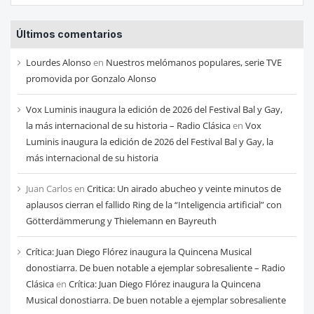
entradas
Últimos comentarios
de
cada
Lourdes Alonso
en
Nuestros melómanos populares, serie TVE
mes
promovida por Gonzalo Alonso
Vox Luminis inaugura la edición de 2026 del Festival Bal y Gay,
la más internacional de su historia – Radio Clásica
en
Vox
Luminis inaugura la edición de 2026 del Festival Bal y Gay, la
más internacional de su historia
Juan Carlos
en
Critica: Un airado abucheo y veinte minutos de
aplausos cierran el fallido Ring de la “Inteligencia artificial” con
Götterdämmerung y Thielemann en Bayreuth
Crítica: Juan Diego Flórez inaugura la Quincena Musical
donostiarra. De buen notable a ejemplar sobresaliente – Radio
Clásica
en
Crítica: Juan Diego Flórez inaugura la Quincena
Musical donostiarra. De buen notable a ejemplar sobresaliente