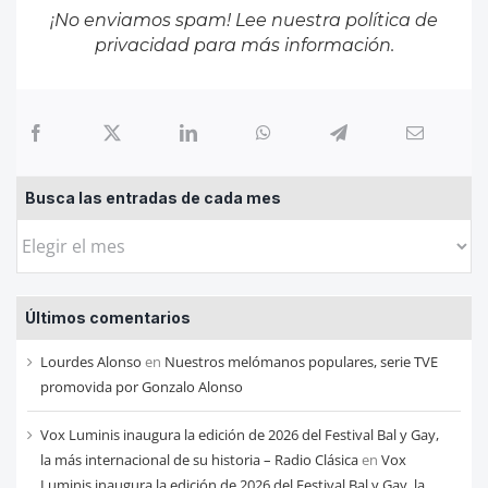
¡No enviamos spam! Lee nuestra
política de
privacidad
para más información.
Busca las entradas de cada mes
Busca
las
entradas
Últimos comentarios
de
cada
Lourdes Alonso
en
Nuestros melómanos populares, serie TVE
mes
promovida por Gonzalo Alonso
Vox Luminis inaugura la edición de 2026 del Festival Bal y Gay,
la más internacional de su historia – Radio Clásica
en
Vox
Luminis inaugura la edición de 2026 del Festival Bal y Gay, la