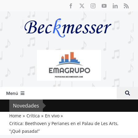
Saltar
al
contenido
Menú
Inicio
Novedades
El F
Actual
Home
Crítica
En vivo
Critica: Beethoven y Perianes en el Palau de Les Arts,
Artículos
“¡Qué pasada!”
Crítica