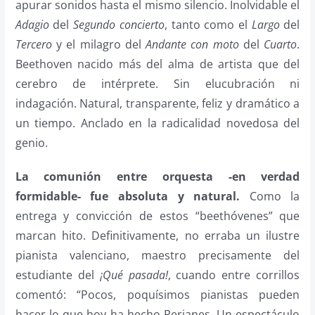
apurar sonidos hasta el mismo silencio. Inolvidable el
Adagio
del
Segundo concierto
, tanto como el
Largo
del
Tercero
y el milagro del
Andante con moto
del
Cuarto
.
Beethoven nacido más del alma de artista que del
cerebro de intérprete. Sin elucubración ni
indagación. Natural, transparente, feliz y dramático a
un tiempo. Anclado en la radicalidad novedosa del
genio.
La comunión entre orquesta -en verdad
formidable- fue absoluta y natural.
Como la
entrega y convicción de estos “beethóvenes” que
marcan hito. Definitivamente, no erraba un ilustre
pianista valenciano, maestro precisamente del
estudiante del
¡Qué pasada!
, cuando entre corrillos
comentó: “Pocos, poquísimos pianistas pueden
hacer lo que hoy ha hecho Perianes. Un espectáculo