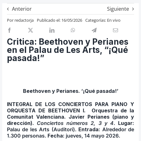
Previos de ópera
Anterior
Siguiente
Entrevistas
Por
redactorja
Publicado el: 16/05/2026
Categorías:
En vivo
Recomendación
Cosas de Beckmesser
Critica: Beethoven y Perianes
en el Palau de Les Arts, “¡Qué
Nosotros y privacidad
pasada!”
Buscar:
Beethoven y Perianes. ‘¡Qué pasada!’
INTEGRAL DE LOS CONCIERTOS PARA PIANO Y
ORQUESTA DE BEETHOVEN I.
Orquestra de la
Comunitat Valenciana. Javier Perianes (piano y
dirección).
Conciertos números 2, 3 y 4
.
Lu­gar:
Palau de les Arts (Auditori).
Entrada:
Alrededor de
1.300 personas.
Fecha:
jueves, 14 mayo 2026.