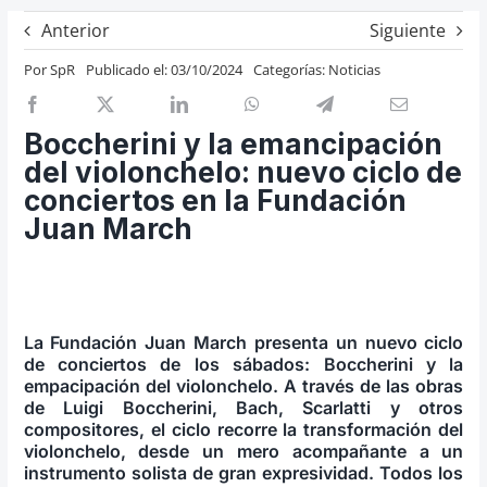
Previos de ópera
Anterior
Siguiente
Entrevistas
Por
SpR
Publicado el: 03/10/2024
Categorías:
Noticias
Recomendación
Cosas de Beckmesser
Boccherini y la emancipación
del violonchelo: nuevo ciclo de
Nosotros y privacidad
conciertos en la Fundación
Buscar:
Juan March
La Fundación Juan March presenta un nuevo ciclo
de conciertos de los sábados: Boccherini y la
empacipación del violonchelo. A través de las obras
de Luigi Boccherini, Bach, Scarlatti y otros
compositores, el ciclo recorre la transformación del
violonchelo, desde un mero acompañante a un
instrumento solista de gran expresividad. Todos los