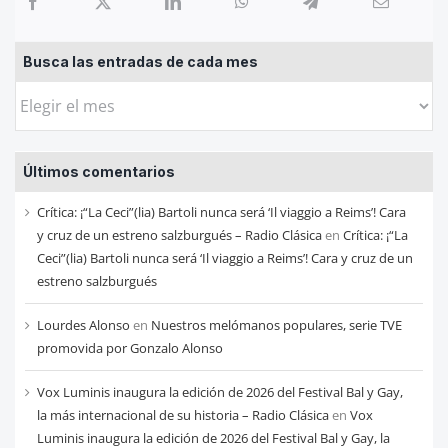
Busca las entradas de cada mes
Busca
las
entradas
Últimos comentarios
de
cada
Crítica: ¡“La Ceci”(lia) Bartoli nunca será ‘Il viaggio a Reims’! Cara
mes
y cruz de un estreno salzburgués – Radio Clásica
en
Crítica: ¡“La
Ceci”(lia) Bartoli nunca será ‘Il viaggio a Reims’! Cara y cruz de un
estreno salzburgués
Lourdes Alonso
en
Nuestros melómanos populares, serie TVE
promovida por Gonzalo Alonso
Vox Luminis inaugura la edición de 2026 del Festival Bal y Gay,
la más internacional de su historia – Radio Clásica
en
Vox
Luminis inaugura la edición de 2026 del Festival Bal y Gay, la