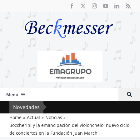
Saltar
al
contenido
Menú
Inicio
Novedades
Crít
Actual
Home
Actual
Noticias
Boccherini y la emancipación del violonchelo: nuevo ciclo
Artículos
de conciertos en la Fundación Juan March
Crítica