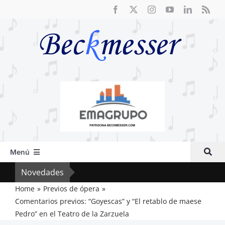
Saltar
al
contenido
Menú
Inicio
Novedades
Crít
Actual
Home
Previos de ópera
Comentarios previos: “Goyescas” y “El retablo de maese
Artículos
Pedro” en el Teatro de la Zarzuela
Crítica