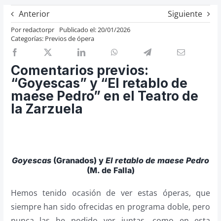
Previos de ópera
Anterior
Siguiente
Entrevistas
Por
redactorpr
Publicado el: 20/01/2026
Categorías:
Previos de ópera
Recomendación
Cosas de Beckmesser
Comentarios previos:
Nosotros y privacidad
“Goyescas” y “El retablo de
maese Pedro” en el Teatro de
Buscar:
la Zarzuela
Goyescas
(Granados) y
El retablo de maes
e
Pedro
(M. de Falla)
Hemos tenido ocasión de ver estas óperas, que
siempre han sido ofrecidas en programa doble, pero
nunca las he podido ver juntas, como en esta