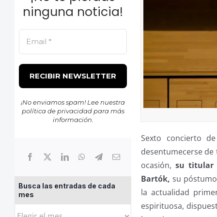
ninguna noticia!
¡No enviamos spam! Lee nuestra
política de privacidad
para más
información.
Sexto concierto d
desentumecerse de ta
ocasión,
su titular
Bartók,
su póstumo
Busca las entradas de cada
la actualidad prime
mes
espirituosa, dispue
Busca