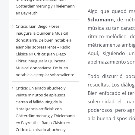
Götterdämmerung y Thielemann
Algo que quedó más
en Bayreuth
Schumann,
de métri
Crítica: Juan Diego Flórez
música su tan caract
inaugura la Quincena Musical
rítmico-melódico 
donostiarra. De buen notable a
métricamente ambig
ejemplar sobresaliente – Radio
Aquí, siguiendo u
Clásica
en
Crítica: Juan Diego
Flórez inaugura la Quincena
apelmazamiento sono
Musical donostiarra. De buen
notable a ejemplar sobresaliente
Todo discurrió poc
resueltas. Los diálo
Critica: Un airado abucheo y
Bien enfocado el te
veinte minutos de aplausos
solemnidad el cua
cierran el fallido Ring de la
“Inteligencia artificial” con
poderosos, pero agr
Götterdämmerung y Thielemann
a la buena disposició
en Bayreuth – Radio Clásica
en
Critica: Un airado abucheo y