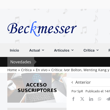
Saltar
al
contenido
Inicio
Actual
Artículos
Crítica
Novedades
Home
Crítica
En vivo
Crítica: Ivor Bolton, Wenting Kang 
Anterior
Por
SpR
Publicado el: 14