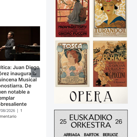
ítica: Juan Diego
órez inaugura la
uincena Musical
nostiarra. De
en notable a
emplar
bresaliente
/08/2026
|
1
mentario