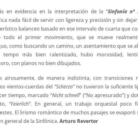
 en evidencia en la interpretación de la “
Sinfonía nº 
ca nada fácil de servir con ligereza y precisión y sin deja
erístico balanceo basado en ese intervalo de cuarta que co
de todo el primer movimiento, que se mueve realmen
uo, como buscando un camino, un asentamiento que se alc
n tempo más bien ralentizado, hubo morosidad, lenti
ro, con planos no bien dibujados.
o airosamente, de manera indistinta, con transiciones 
gos vientos-cuerdas del
“Scherzo”
no tuvieron la suficiente li
rcer tiempo, marcado “
Nicht schnell
” (“No apresurado”) y do
rto,
“Feierlich”.
En general, un trabajo orquestal poco f
estes. El lirismo romántico de muchos pasajes se evaporó 
n general de la Sinfónica.
Arturo Reverter