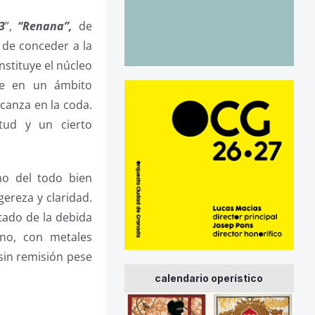
3
”,
“Renana”,
de
r de conceder a la
nstituye el núcleo
te en un ámbito
anza en la coda.
tud y un cierto
no del todo bien
gereza y claridad.
tado de la debida
ino, con metales
sin remisión pese
calendario operístico