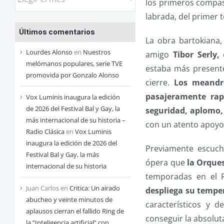
los primeros compa
las
labrada, del primer
entradas
Últimos comentarios
de
La obra bartokiana,
cada
Lourdes Alonso
en
Nuestros
amigo
Tibor Serly,
e
mes
melómanos populares, serie TVE
estaba más presente
promovida por Gonzalo Alonso
cierre.
Los meandro
pasajeramente rap
Vox Luminis inaugura la edición
de 2026 del Festival Bal y Gay, la
seguridad, aplomo, 
más internacional de su historia –
con un atento apoyo
Radio Clásica
en
Vox Luminis
inaugura la edición de 2026 del
Previamente escuch
Festival Bal y Gay, la más
ópera que
la Orque
internacional de su historia
temporadas en el 
Juan Carlos
en
Critica: Un airado
despliega su tempe
abucheo y veinte minutos de
característicos y 
aplausos cierran el fallido Ring de
conseguir la absolut
la “Inteligencia artificial” con