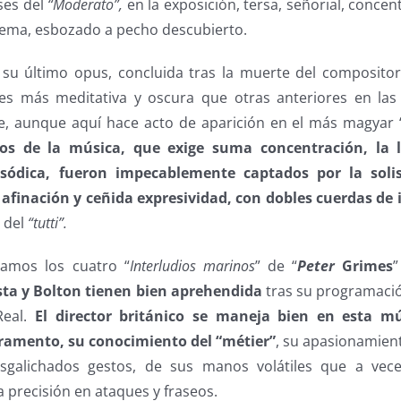
ses del
“Moderato”,
en la exposición, tersa, señorial, conce
 tema, esbozado a pecho descubierto.
 su último opus, concluida tras la muerte del composito
s más meditativa y oscura que otras anteriores en las 
, aunque aquí hace acto de aparición en el más magyar 
s de la música, que exige suma concentración, la lí
sódica, fueron impecablemente captados por la solis
afinación y ceñida expresividad, con dobles cuerdas de
 del
“tutti”.
amos los cuatro “
Interludios marinos
” de “
Peter
Grimes
sta y Bolton tienen bien aprehendida
tras su programaci
Real.
El director británico se maneja bien en esta m
ramento, su conocimiento del “métier”
, su apasionamient
desgalichados gestos, de sus manos volátiles que a ve
a precisión en ataques y fraseos.