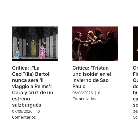
s
Crítica: ¡“La
Crítica: ‘Tristan
Cr
Ceci”(lia) Bartoli
und Isolde’ en el
Fl
nunca será ‘Il
invierno de Sao
Q
viaggio a Reims’!
Paulo
do
Cara y cruz de un
bu
05/08/2026
|
0
estreno
ej
Comentarios
salzburgués
so
07/08/2026
|
0
04
Comentarios
Co