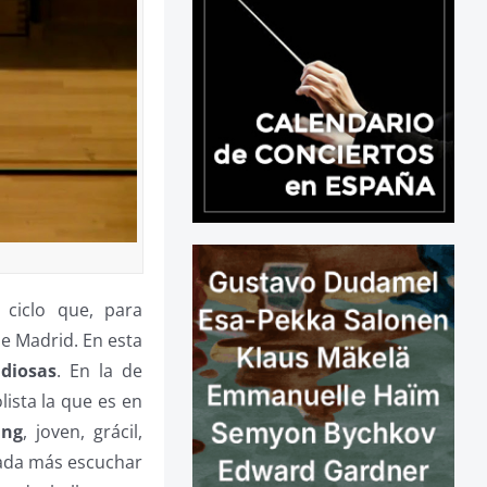
ciclo que, para
de Madrid. En esta
ndiosas
. En la de
lista la que es en
ang
, joven, grácil,
nada más escuchar