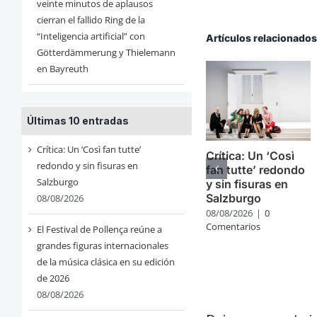
veinte minutos de aplausos
cierran el fallido Ring de la
“Inteligencia artificial” con
Artículos relacionado
Götterdämmerung y Thielemann
en Bayreuth
Últimas 10 entradas
Crítica: Un ‘Così fan tutte’
Crítica: Un ‘Così
redondo y sin fisuras en
fan tutte’ redondo
Salzburgo
y sin fisuras en
Salzburgo
08/08/2026
08/08/2026
|
0
Comentarios
El Festival de Pollença reúne a
grandes figuras internacionales
de la música clásica en su edición
de 2026
08/08/2026