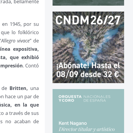
ntrada, bellamente
r en 1945, por su
que lo folklórico
“
Allegro vivace
” de
nea expositiva,
ta, que exhibió
 impresión
. Contó
” de
Britten,
una
ón hace un par de
úsica, en la que
o a través de sus
ces no acaban de