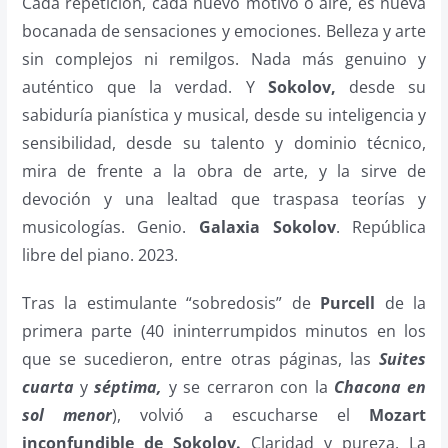
Cada repetición, cada nuevo motivo o aire, es nueva
bocanada de sensaciones y emociones. Belleza y arte
sin complejos ni remilgos. Nada más genuino y
auténtico que la verdad. Y
Sokolov,
desde su
sabiduría pianística y musical, desde su inteligencia y
sensibilidad, desde su talento y dominio técnico,
mira de frente a la obra de arte, y la sirve de
devoción y una lealtad que traspasa teorías y
musicologías. Genio.
Galaxia Sokolov
. República
libre del piano. 2023.
Tras la estimulante “sobredosis” de
Purcell
de la
primera parte (40 ininterrumpidos minutos en los
que se sucedieron, entre otras páginas, las
Suites
cuarta
y
séptima,
y se cerraron con la
Chacona en
sol menor
), volvió a escucharse el
Mozart
inconfundible de
Sokolov.
Claridad y pureza. La