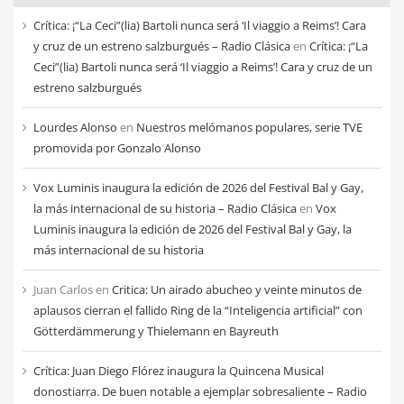
cada
Crítica: ¡“La Ceci”(lia) Bartoli nunca será ‘Il viaggio a Reims’! Cara
mes
y cruz de un estreno salzburgués – Radio Clásica
en
Crítica: ¡“La
Ceci”(lia) Bartoli nunca será ‘Il viaggio a Reims’! Cara y cruz de un
estreno salzburgués
Lourdes Alonso
en
Nuestros melómanos populares, serie TVE
promovida por Gonzalo Alonso
Vox Luminis inaugura la edición de 2026 del Festival Bal y Gay,
la más internacional de su historia – Radio Clásica
en
Vox
Luminis inaugura la edición de 2026 del Festival Bal y Gay, la
más internacional de su historia
Juan Carlos
en
Critica: Un airado abucheo y veinte minutos de
aplausos cierran el fallido Ring de la “Inteligencia artificial” con
Götterdämmerung y Thielemann en Bayreuth
Crítica: Juan Diego Flórez inaugura la Quincena Musical
donostiarra. De buen notable a ejemplar sobresaliente – Radio