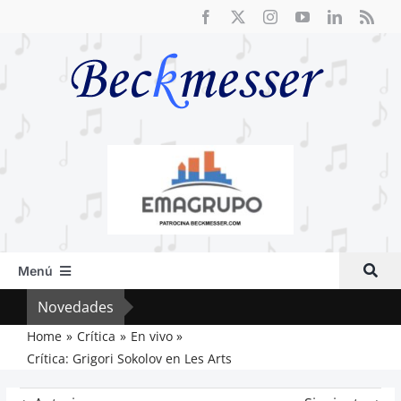
Saltar
al
contenido
Menú
Inicio
Novedades
Crít
Actual
Home
Crítica
En vivo
Crítica: Grigori Sokolov en Les Arts
Artículos
Crítica