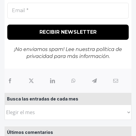
¡No enviamos spam! Lee nuestra
política de
privacidad
para más información.
Busca las entradas de cada mes
Busca
las
entradas
Últimos comentarios
de