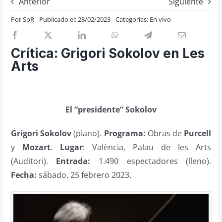
Anterior
Siguiente
Previos de ópera
Por
SpR
Publicado el: 28/02/2023
Categorías:
En vivo
Entrevistas
Recomendación
Crítica: Grigori Sokolov en Les
Cosas de Beckmesser
Arts
Nosotros y privacidad
Buscar:
El “presidente” Sokolov
Grígori Sokolov
(piano).
Programa:
Obras de
Purcell
y
Mozart
.
Lugar
: València, Palau de les Arts
(Auditori).
Entrada:
1.490 espectadores (lleno).
Fecha:
sábado, 25 febrero 2023.