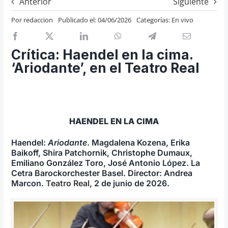
Anterior
Siguiente
Previos de ópera
Por
redaccion
Publicado el: 04/06/2026
Categorías:
En vivo
Entrevistas
Recomendación
Crítica: Haendel en la cima.
Cosas de Beckmesser
‘Ariodante’, en el Teatro Real
Nosotros y privacidad
Buscar:
HAENDEL EN LA CIMA
Haendel:
Ariodante
. Magdalena Kozena, Erika
Baikoff, Shira Patchornik, Christophe Dumaux,
Emiliano González Toro, José Antonio López. La
Cetra Barockorchester Basel. Director: Andrea
Marcon.
Teatro Real
, 2 de junio de 2026.