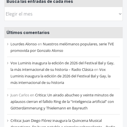
Busca las entradas de cada mes
Busca
las
entradas
Últimos comentarios
de
cada
Lourdes Alonso
en
Nuestros melómanos populares, serie TVE
mes
promovida por Gonzalo Alonso
Vox Luminis inaugura la edición de 2026 del Festival Bal y Gay,
la más internacional de su historia – Radio Clásica
en
Vox
Luminis inaugura la edición de 2026 del Festival Bal y Gay, la
más internacional de su historia
Juan Carlos
en
Critica: Un airado abucheo y veinte minutos de
aplausos cierran el fallido Ring de la “Inteligencia artificial” con
Götterdämmerung y Thielemann en Bayreuth
Crítica: Juan Diego Flórez inaugura la Quincena Musical
donostiarra. De buen notable a ejemplar sobresaliente – Radio