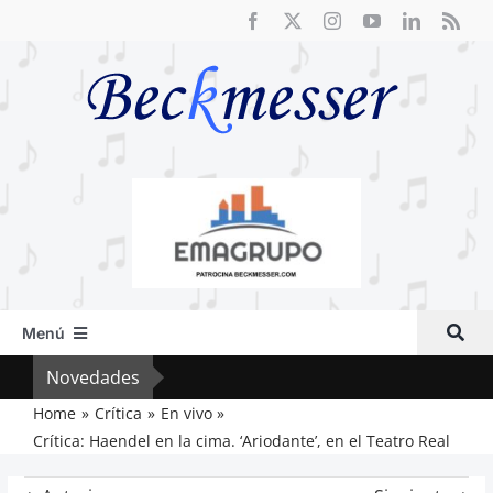
Saltar
al
contenido
Menú
Inicio
Novedades
El F
Actual
Home
Crítica
En vivo
Crítica: Haendel en la cima. ‘Ariodante’, en el Teatro Real
Artículos
Crítica