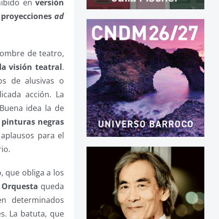
hibido en
versión
 proyecciones
ad
hombre de teatro,
a visión teatral
.
os de alusivas o
icada acción. La
 Buena idea la de
s
pinturas negras
 aplausos para el
io.
, que obliga a los
a
Orquesta
queda
en determinados
s. La batuta, que