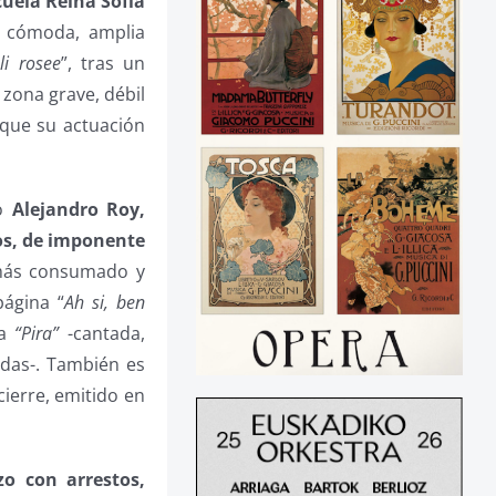
cuela Reina Sofía
y cómoda, amplia
li rosee
”, tras un
 zona grave, débil
 que su actuación
no
Alejandro Roy,
dos, de imponente
más consumado y
página “
Ah si, ben
la
“Pira”
-cantada,
adas-. También es
cierre, emitido en
o con arrestos,