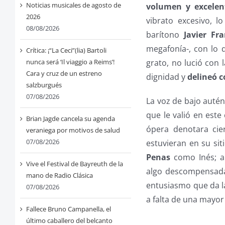
Noticias musicales de agosto de
volumen y excelen
2026
vibrato excesivo, 
08/08/2026
barítono
Javier Fr
megafonía-, con lo 
Crítica: ¡“La Ceci”(lia) Bartoli
nunca será ‘Il viaggio a Reims’!
grato, no lució con 
Cara y cruz de un estreno
dignidad y
delineó c
salzburgués
07/08/2026
La voz de bajo auté
que le valió en est
Brian Jagde cancela su agenda
ópera denotara cie
veraniega por motivos de salud
07/08/2026
estuvieran en su sit
Penas
como Inés; a
Vive el Festival de Bayreuth de la
algo descompensada 
mano de Radio Clásica
entusiasmo que da l
07/08/2026
a falta de una mayor
Fallece Bruno Campanella, el
último caballero del belcanto