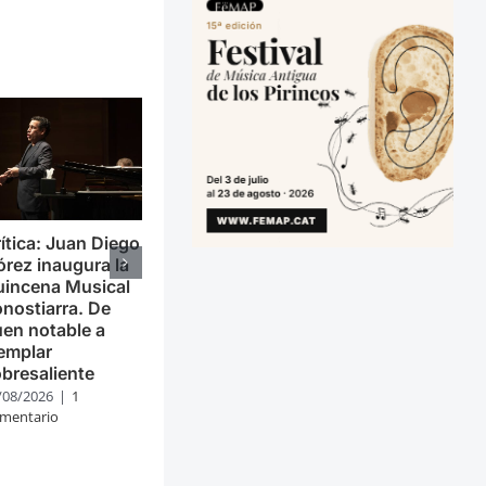
ítica: Juan Diego
órez inaugura la
uincena Musical
nostiarra. De
en notable a
emplar
bresaliente
/08/2026
|
1
mentario