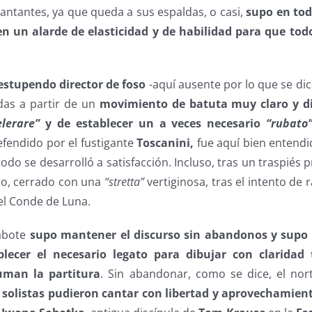
antantes, ya que queda a sus espaldas, o casi,
supo en tod
 un alarde de elasticidad y de habilidad para que todo
estupendo director de foso
-aquí ausente por lo que se dic
das a partir de un
movimiento de batuta muy claro y d
elerare”
y de establecer un a veces necesario
“rubato
efendido por el fustigante
Toscanini,
fue aquí bien entendi
todo se desarrolló a satisfacción. Incluso, tras un traspiés 
cto, cerrado con una
“stretta”
vertiginosa, tras el intento de r
el Conde de Luna.
rabote
supo mantener el discurso sin abandonos y supo
blecer el necesario legato para dibujar con claridad
uman la partitura
. Sin abandonar, como se dice, el nort
s solistas pudieron cantar con libertad y aprovechamien