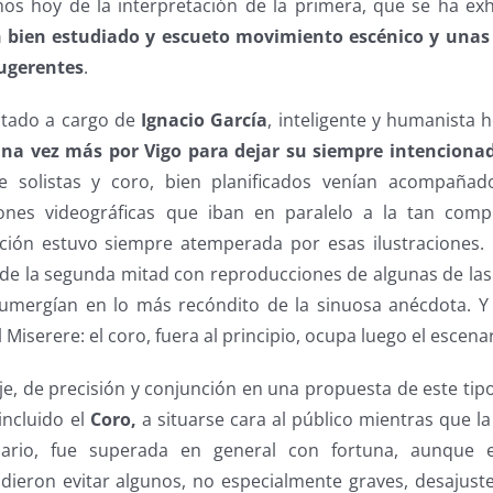
s hoy de la interpretación de la primera, que se ha ex
 bien estudiado y escueto movimiento escénico y unas
 sugerentes
.
stado a cargo de
Ignacio García
, inteligente y humanista 
na vez más por Vigo para dejar su siempre intencionad
 solistas y coro, bien planificados venían acompañad
iones videográficas que iban en paralelo a la tan compl
ción estuvo siempre atemperada por esas ilustraciones.
 de la segunda mitad con reproducciones de algunas de la
umergían en lo más recóndito de la sinuosa anécdota. Y
l Miserere: el coro, fuera al principio, ocupa luego el escenar
aje, de precisión y conjunción en una propuesta de este tipo
incluido el
Coro,
a situarse cara al público mientras que l
nario, fue superada en general con fortuna, aunque 
eron evitar algunos, no especialmente graves, desajuste