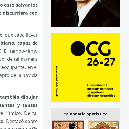
o caso salvar los
 discurriera con
e- que sabe llevar
iáfano, capaz de
”
.
El tempo-ritmo
do, de tal manera
preocupante, en el
apto de la novicia
 también dibujar
 tantas y tantas
e rítmico. De tal
calendario operístico
to
. Destacó sobre