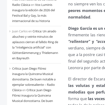
no siempre ven los c
Radio Clásica
en
Vox Luminis
inaugura la edición de 2026 del
peores momentos en
Festival Bal y Gay, la más
normalidad
.
internacional de su historia
Diego García es un 
Juan Carlos
en
Critica: Un airado
firmemente las rien
abucheo y veinte minutos de
“rallentare”
y
“acc
aplausos cierran el fallido Ring de
la “Inteligencia artificial” con
verdiano, siempre d
Götterdämmerung y Thielemann
que a la postre casi 
en Bayreuth
final del segundo a
Leonora por parte d
Crítica: Juan Diego Flórez
inaugura la Quincena Musical
El director de Esca
donostiarra. De buen notable a
ejemplar sobresaliente – Radio
las volutas y esta
Clásica
en
Crítica: Juan Diego
melodías que perf
Flórez inaugura la Quincena
forma que
las voce
Musical donostiarra. De buen