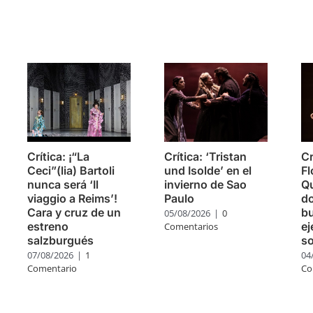
s
Crítica: ¡“La
Crítica: ‘Tristan
Cr
Ceci”(lia) Bartoli
und Isolde’ en el
Fl
nunca será ‘Il
invierno de Sao
Q
viaggio a Reims’!
Paulo
do
Cara y cruz de un
bu
05/08/2026
|
0
estreno
ej
Comentarios
salzburgués
so
07/08/2026
|
1
04
Comentario
Co