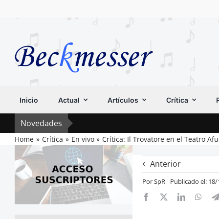
Saltar
al
contenido
Inicio
Actual
Artículos
Crítica
Novedades
Home
Crítica
En vivo
Crítica: Il Trovatore en el Teatro A
Anterior
Por
SpR
Publicado el: 18