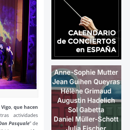
 Vigo
,
que hacen
ras actividades
Don Pasquale
” de