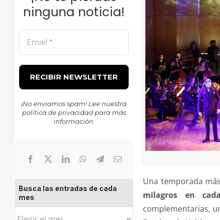
ninguna noticia!
¡No enviamos spam! Lee nuestra
política de privacidad
para más
información.
Una temporada más -
Busca las entradas de cada
milagros en cada
mes
complementarias, un 
Busca