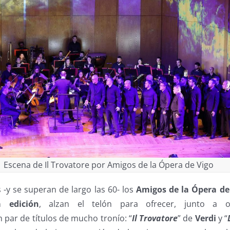
Escena de Il Trovatore por Amigos de la Ópera de Vigo
y se superan de largo las 60- los
Amigos de la Ópera de
 edición
, alzan el telón para ofrecer, junto a ot
par de títulos de mucho tronío: “
Il Trovatore
” de
Verdi
y “