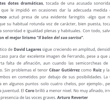
tes dotes dramáticas
, tocada de una acusada sonorid
lo que le impidió en ocasiones dar la adecuada medida d
anco
actuó presa de una evidente faringitis -algo que n
que su habitual rotunda voz de carácter, bien puesta, to
la sonoridad e igualdad plenas y habituales. Con todo, sal
on el mejor lirismo “
Il balen del suo sorriso
”
.
ntico de
David Lagares
sigue creciendo en amplitud, densida
e caso para dar excelente imagen de Ferrando, pese a que 
rta falta de afinación, aun cuando las semicorcheas de 
io. Sin problemas el tenor
César Gutiérrez
como
Ruiz
y l
mbos en cometidos por debajo de sus posibilidades. La
en algunos puntos -solo cuatro chelos, por ejemplo-, p
a juventud. El
Coro
brilló a menor nivel. No muy afinado, irr
 presencia de las voces graves.
Arturo Reverter