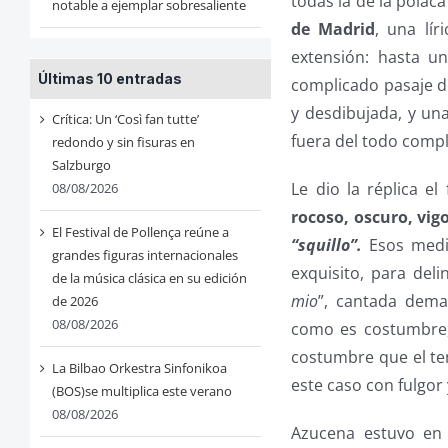
todas la de la polac
notable a ejemplar sobresaliente
de Madrid
, una lí
extensión: hasta un
Últimas 10 entradas
complicado pasaje de 
y desdibujada, y una
Crítica: Un ‘Così fan tutte’
fuera del todo compl
redondo y sin fisuras en
Salzburgo
Le dio la réplica e
08/08/2026
rocoso, oscuro, vig
El Festival de Pollença reúne a
“squillo”.
Esos medi
grandes figuras internacionales
exquisito, para del
de la música clásica en su edición
mio
”, cantada demas
de 2026
08/08/2026
como es costumbre, 
costumbre que el ten
La Bilbao Orkestra Sinfonikoa
este caso con fulgor 
(BOS)se multiplica este verano
08/08/2026
Azucena estuvo en 