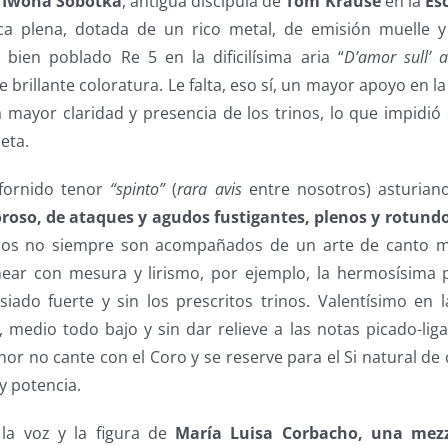
a
Iwona Sobotka
, antigua discípula de
Tom Krause
en la
Es
rica plena, dotada de un rico metal, de emisión muelle 
 bien poblado Re 5 en la dificilísima aria “
D’amor sull’ a
brillante coloratura. Le falta, eso sí, un mayor apoyo en la
 mayor claridad y presencia de los trinos, lo que impidió
eta.
l fornido tenor
“spinto”
(
rara avis
entre nosotros) asturia
oroso, de ataques y agudos fustigantes, plenos y rotun
os no siempre son acompañados de un arte de canto 
inear con mesura y lirismo, por ejemplo, la hermosísima 
iado fuerte y sin los prescritos trinos. Valentísimo en 
medio todo bajo y sin dar relieve a las notas picado-lig
or no cante con el Coro y se reserve para el Si natural de 
y potencia.
la voz y la figura de
María Luisa Corbacho, una mezz