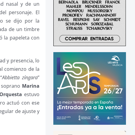
ad nasal y de un
el personaje. El
o se dijo por la
cada de un timbre
vó la papeleta con
d y presencia, lo
al comienzo de la
“
Abbietta zíngara
”
a soprano
Marina
Orquesta
estuvo
ero actuó con ese
egular de ajuste y