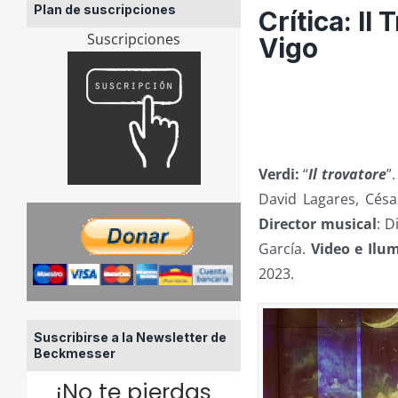
Plan de suscripciones
Crítica: Il
Suscripciones
Vigo
Verdi:
“
Il trovatore
”
David Lagares, Césa
Director musical
: D
García.
Video e Ilu
2023.
Suscribirse a la Newsletter de
Beckmesser
¡No te pierdas