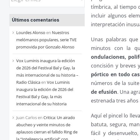
las
tímbrica, al tiempo
entradas
incluir algunos ele
Últimos comentarios
de
interpretación inusu
cada
Lourdes Alonso
en
Nuestros
Unas palabras que
mes
melómanos populares, serie TVE
promovida por Gonzalo Alonso
minutos con la qu
ondulaciones, polif
Vox Luminis inaugura la edición
concisión y breves 
de 2026 del Festival Bal y Gay, la
pórtico en todo ca
más internacional de su historia –
Radio Clásica
en
Vox Luminis
números de la suite
inaugura la edición de 2026 del
de efusión
. Una agr
Festival Bal y Gay, la más
estrenada tres años 
internacional de su historia
Aquí el pincel lo lle
Juan Carlos
en
Critica: Un airado
batuta, segura, ma
abucheo y veinte minutos de
aplausos cierran el fallido Ring de
fácil y desenvuelto
la “Inteligencia artificial” con