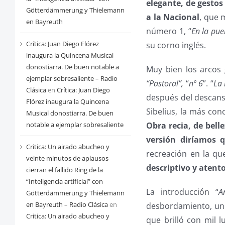
elegante, de gesto
Götterdämmerung y Thielemann
a la Nacional
, que 
en Bayreuth
número 1, “
En la puer
Crítica: Juan Diego Flórez
su corno inglés.
inaugura la Quincena Musical
donostiarra. De buen notable a
Muy bien los arcos 
ejemplar sobresaliente – Radio
“Pastoral”,
“
nº 6
”. “
La 
Clásica
en
Crítica: Juan Diego
después del descans
Flórez inaugura la Quincena
Sibelius, la más co
Musical donostiarra. De buen
Obra recia, de bell
notable a ejemplar sobresaliente
versión diríamos q
Critica: Un airado abucheo y
recreación en la qu
veinte minutos de aplausos
descriptivo y atento
cierran el fallido Ring de la
“Inteligencia artificial” con
La introducción “
A
Götterdämmerung y Thielemann
en Bayreuth – Radio Clásica
en
desbordamiento, un t
Critica: Un airado abucheo y
que brilló con mil 