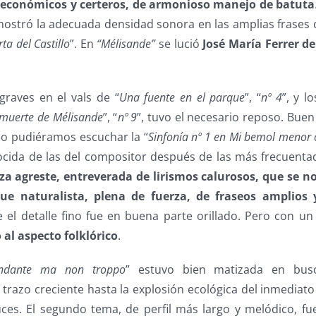
s económicos y certeros, de armonioso manejo de batuta
mostró la adecuada densidad sonora en las amplias frases d
ta del Castillo
”. En
“Mélisande”
se lució
José María Ferrer d
graves en el vals de “
Una fuente en el parque
”, “
nº 4
”, y l
muerte de Mélisande
”, “
nº 9
”, tuvo el necesario reposo. Bue
o pudiéramos escuchar la “
Sinfonía nº 1 en Mi bemol menor 
nocida de las del compositor después de las más frecuenta
eza agreste, entreverada de lirismos calurosos, que se n
ue naturalista, plena de fuerza, de fraseos amplios
e el detalle fino fue en buena parte orillado. Pero con u
 al aspecto folklórico
.
ndante ma non troppo
” estuvo bien matizada en busc
razo creciente hasta la explosión ecológica del inmediato
luces. El segundo tema, de perfil más largo y melódico, f