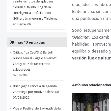
veinte minutos de aplausos
dibujado. Los abrup
cierran el fallido Ring de la
lente ancha, sin con
“Inteligencia artificial” con
una puntuación rítm
Götterdämmerung y Thielemann
en Bayreuth
Sonó estupendament
“Andante”.
Los cambi
Últimas 10 entradas
habilidad, aprovech
equilibrio deseado 
Crítica: ¡“La Ceci”(lia) Bartoli
versión fue de altu
nunca será ‘Il viaggio a Reims’!
Cara y cruz de un estreno
salzburgués
07/08/2026
Artículos relacionado
Brian Jagde cancela su agenda
veraniega por motivos de salud
07/08/2026
Vive el Festival de Bayreuth de la