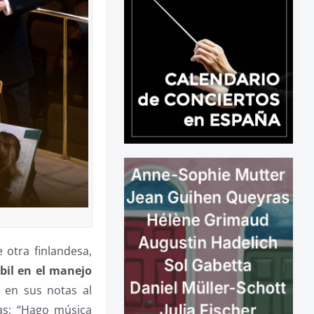
 otra finlandesa,
bil en el manejo
 en sus notas al
as: “Hago música