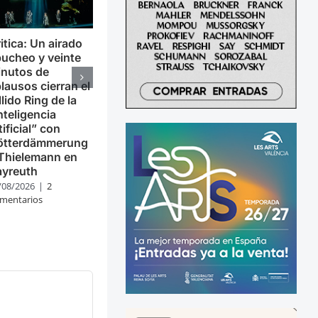
itica: Un airado
ucheo y veinte
inutos de
lausos cierran el
llido Ring de la
nteligencia
tificial” con
ötterdämmerung
Thielemann en
ayreuth
/08/2026
|
2
mentarios