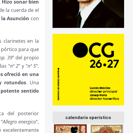
.
Hizo sonar bien
e la cuerda de el
e la Asunción
con
os clarinetes en la
n pórtico para que
op. 39
” del propio
das “
nº 2
” y “
nº 5
”.
os ofreció en una
 y rotundos
. Una
n
potente sentido
a del posterior
calendario operístico
 “
Allegro energico
”,
ue excelentemente