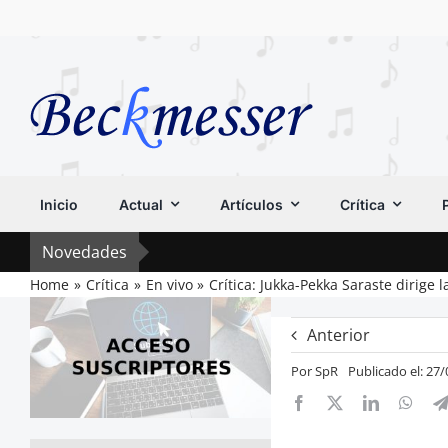
Saltar
al
contenido
Inicio
Actual
Artículos
Crítica
Novedades
Home
Crítica
En vivo
Crítica: Jukka-Pekka Saraste dirige
Anterior
Por
SpR
Publicado el: 27