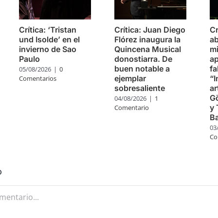
Crítica: ‘Tristan
Crítica: Juan Diego
Cr
und Isolde’ en el
Flórez inaugura la
ab
invierno de Sao
Quincena Musical
m
Paulo
donostiarra. De
ap
buen notable a
fa
05/08/2026
|
0
ejemplar
“I
Comentarios
sobresaliente
ar
G
04/08/2026
|
1
y 
Comentario
B
03
Co
o