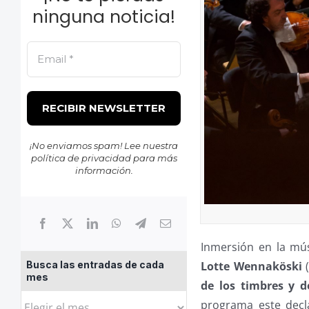
ninguna noticia!
¡No enviamos spam! Lee nuestra
política de privacidad
para más
información.
Inmersión en la mú
Lotte Wennaköski
(
Busca las entradas de cada
mes
de los timbres y d
Busca
programa este decl