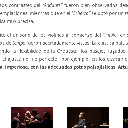
tos contrastes del
“Andante”
fueron bien observados des
templaciones, mientras que en el
“Scherzo”
se optó por un
t
ica muy precisa.
e el unísono de los violines al comienzo del
“Finale”
en 
os de
tempo
fueron acertadamente vistos. La elástica batu
ando la flexibilidad de la Orquesta, los pasajes fugados
y el ajuste no fue perfecto –por ejemplo, en los
pizzicati
de
ra, imperiosa, con las adecuadas gotas paisajísticas
.
Artu
s