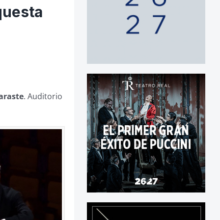
questa
araste
. Auditorio