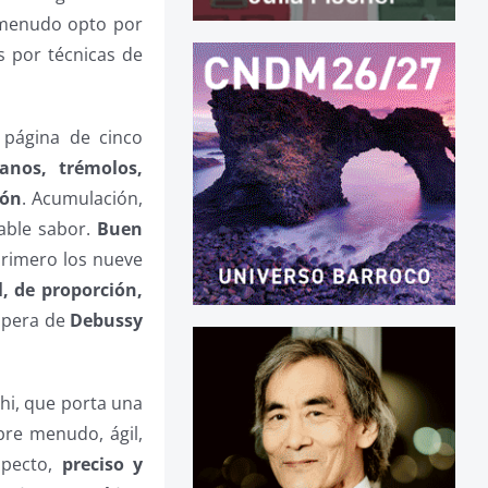
A menudo opto por
s por técnicas de
página de cinco
ianos, trémolos,
ión
. Acumulación,
dable sabor.
Buen
Primero los nueve
, de proporción,
 ópera de
Debussy
hi, que porta una
re menudo, ágil,
nspecto,
preciso y