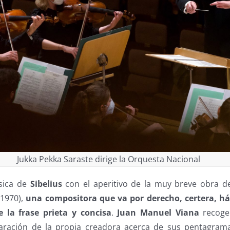
Jukka Pekka Saraste dirige la Orquesta Nacional
sica de
Sibelius
con el aperitivo de la muy breve obra de
1970),
una compositora que va por derecho, certera, há
e la frase prieta y concisa
.
Juan Manuel Viana
recoge
aración de la propia creadora acerca de sus pentagram