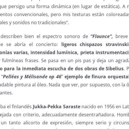
 que persigo una forma dinámica (en lugar de estática). 
mentos convencionales, pero mis texturas están coloreada
ales y sonidos no tradicionales”.
 describen bien el espectro sonoro de
“Flounce”,
breve 
e se abría el concierto:
ligeros chispazos stravinsk
onías varias, intensidad lumínica, prieta instrumentac
y fulmíneas frases. Se pasa en un pis pas y deja un agra
so para la inmediata escucha de dos obras de Sibelius
. 
 “
Pelléas y Mélisande op 46
”
ejemplo de finura orquestal
adable pintura al óleo. Nada que ver, por supuesto, con la
antes.
vaba el finlandés
Jukka-Pekka Saraste
nacido en 1956 en Lat
nejada con criterio, adecuadamente desentrañadora. Homb
, un tanto alicorto de expresión, siempre serio y circu