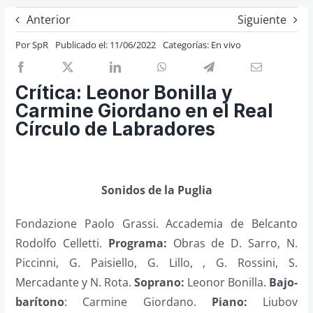
Previos de ópera
Anterior
Siguiente
Entrevistas
Por
SpR
Publicado el: 11/06/2022
Categorías:
En vivo
Recomendación
Cosas de Beckmesser
Crítica: Leonor Bonilla y
Carmine Giordano en el Real
Nosotros y privacidad
Círculo de Labradores
Buscar:
Sonidos de la Puglia
Fondazione Paolo Grassi. Accademia de Belcanto
Rodolfo Celletti.
Programa:
Obras de D. Sarro, N.
Piccinni, G. Paisiello, G. Lillo, , G. Rossini, S.
Mercadante y N. Rota.
Soprano:
Leonor Bonilla.
Bajo-
barítono
: Carmine Giordano.
Piano:
Liubov