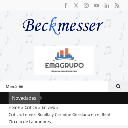
Saltar
al
contenido
Menú
Inicio
Novedades
Crít
Actual
Home
Crítica
En vivo
Crítica: Leonor Bonilla y Carmine Giordano en el Real
Artículos
Círculo de Labradores
Crítica