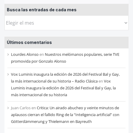
Busca las entradas de cada mes
Busca
las
entradas
Últimos comentarios
de
cada
Lourdes Alonso
en
Nuestros melómanos populares, serie TVE
mes
promovida por Gonzalo Alonso
Vox Luminis inaugura la edición de 2026 del Festival Bal y Gay,
la más internacional de su historia – Radio Clásica
en
Vox
Luminis inaugura la edición de 2026 del Festival Bal y Gay, la
más internacional de su historia
Juan Carlos
en
Critica: Un airado abucheo y veinte minutos de
aplausos cierran el fallido Ring de la “Inteligencia artificial” con
Götterdämmerung y Thielemann en Bayreuth