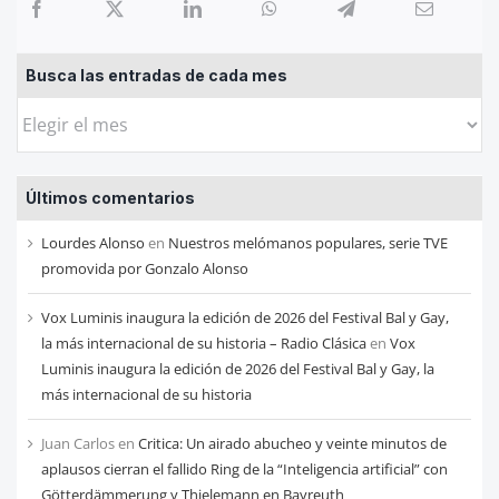
Busca las entradas de cada mes
Busca
las
entradas
Últimos comentarios
de
cada
Lourdes Alonso
en
Nuestros melómanos populares, serie TVE
mes
promovida por Gonzalo Alonso
Vox Luminis inaugura la edición de 2026 del Festival Bal y Gay,
la más internacional de su historia – Radio Clásica
en
Vox
Luminis inaugura la edición de 2026 del Festival Bal y Gay, la
más internacional de su historia
Juan Carlos
en
Critica: Un airado abucheo y veinte minutos de
aplausos cierran el fallido Ring de la “Inteligencia artificial” con
Götterdämmerung y Thielemann en Bayreuth