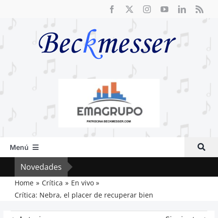
Saltar
al
contenido
Menú
Inicio
Novedades
El F
Actual
Home
Crítica
En vivo
Crítica: Nebra, el placer de recuperar bien
Artículos
Crítica