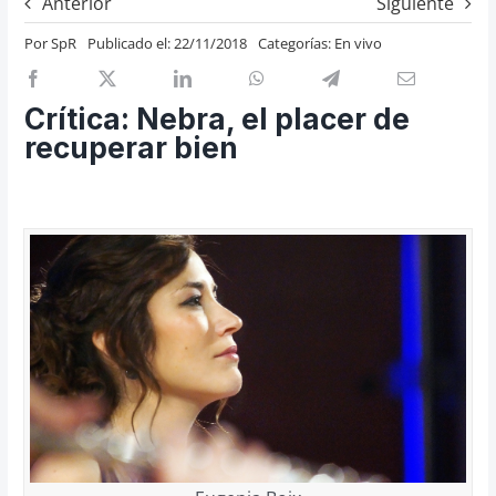
Anterior
Siguiente
Previos de ópera
Por
SpR
Publicado el: 22/11/2018
Categorías:
En vivo
Entrevistas
Recomendación
Crítica: Nebra, el placer de
Cosas de Beckmesser
recuperar bien
Nosotros y privacidad
Buscar: