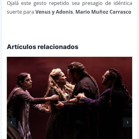
Ojalá este gesto repetido sea presagio de idéntica
suerte para
Venus y Adonis
.
Mario Muñoz Carrasco
Artículos relacionados