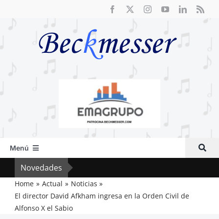
Saltar
al
contenido
Menú
Inicio
Novedades
El F
Actual
Home
Actual
Noticias
El director David Afkham ingresa en la Orden Civil de
Artículos
Alfonso X el Sabio
Crítica