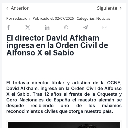
Previos de ópera
Anterior
Siguiente
Entrevistas
Por
redaccion
Publicado el: 02/07/2026
Categorías:
Noticias
Recomendación
Cosas de Beckmesser
El director David Afkham
ingresa en la Orden Civil de
Nosotros y privacidad
Alfonso X el Sabio
Buscar:
El todavía director titular y artístico de la OCNE,
David Afkham, ingresa en la Orden Civil de Alfonso
X el Sabio. Tras 12 años al frente de la Orquesta y
Coro Nacionales de España el maestro alemán se
despide recibiendo uno de los máximos
reconocimientos civiles que otorga nuestro país.