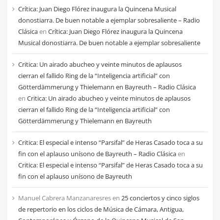
cada
Crítica: Juan Diego Flórez inaugura la Quincena Musical
mes
donostiarra. De buen notable a ejemplar sobresaliente – Radio
Clásica
en
Crítica: Juan Diego Flórez inaugura la Quincena
Musical donostiarra. De buen notable a ejemplar sobresaliente
Critica: Un airado abucheo y veinte minutos de aplausos
cierran el fallido Ring de la “Inteligencia artificial” con
Götterdämmerung y Thielemann en Bayreuth – Radio Clásica
en
Critica: Un airado abucheo y veinte minutos de aplausos
cierran el fallido Ring de la “Inteligencia artificial” con
Götterdämmerung y Thielemann en Bayreuth
Critica: El especial e intenso “Parsifal” de Heras Casado toca a su
fin con el aplauso unísono de Bayreuth – Radio Clásica
en
Critica: El especial e intenso “Parsifal” de Heras Casado toca a su
fin con el aplauso unísono de Bayreuth
Manuel Cabrera Manzanaresres
en
25 conciertos y cinco siglos
de repertorio en los ciclos de Música de Cámara, Antigua,