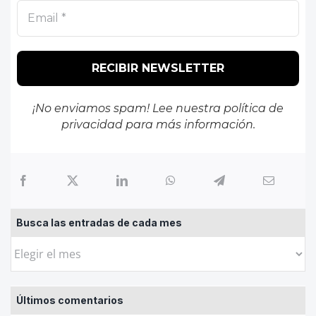
¡No enviamos spam! Lee nuestra
política de
privacidad
para más información.
Busca las entradas de cada mes
Busca
las
entradas
Últimos comentarios
de