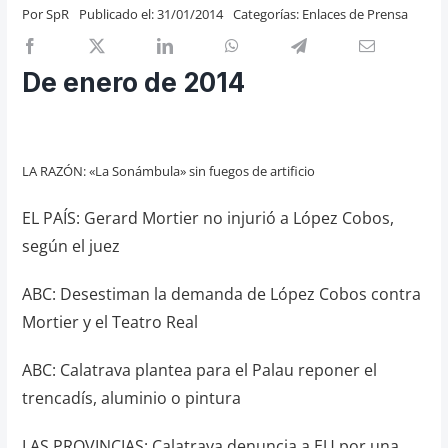
Por
SpR
Publicado el: 31/01/2014
Categorías:
Enlaces de Prensa
Previos de ópera
Entrevistas
De enero de 2014
Recomendación
Cosas de Beckmesser
Nosotros y privacidad
LA RAZÓN: «La Sonámbula» sin fuegos de artificio
Buscar:
EL PAÍS: Gerard Mortier no injurió a López Cobos,
según el juez
ABC: Desestiman la demanda de López Cobos contra
Mortier y el Teatro Real
ABC: Calatrava plantea para el Palau reponer el
trencadís, aluminio o pintura
LAS PROVINCIAS: Calatrava denuncia a EU por una