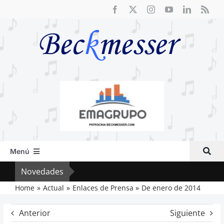
Saltar
al
contenido
Menú
Inicio
Novedades
El F
Actual
Home
Actual
Enlaces de Prensa
De enero de 2014
Artículos
Anterior
Siguiente
Crítica