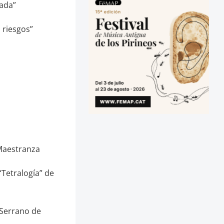
zada”
 riesgos”
 Maestranza
“Tetralogía” de
 Serrano de