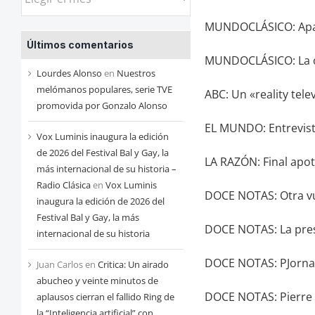
las
MUNDOCLÁSICO: Apa
entradas
Últimos comentarios
de
MUNDOCLÁSICO: La or
cada
Lourdes Alonso
en
Nuestros
mes
melómanos populares, serie TVE
ABC: Un «reality tele
promovida por Gonzalo Alonso
EL MUNDO: Entrevist
Vox Luminis inaugura la edición
de 2026 del Festival Bal y Gay, la
LA RAZÓN: Final apot
más internacional de su historia –
Radio Clásica
en
Vox Luminis
DOCE NOTAS: Otra vue
inaugura la edición de 2026 del
Festival Bal y Gay, la más
DOCE NOTAS: La pres
internacional de su historia
DOCE NOTAS: PJornad
Juan Carlos
en
Critica: Un airado
abucheo y veinte minutos de
DOCE NOTAS: Pierre 
aplausos cierran el fallido Ring de
la “Inteligencia artificial” con