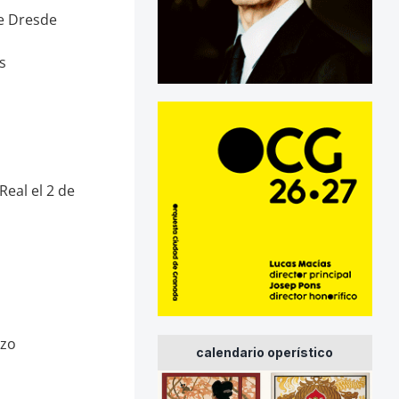
e Dresde
s
Real el 2 de
rzo
calendario operístico