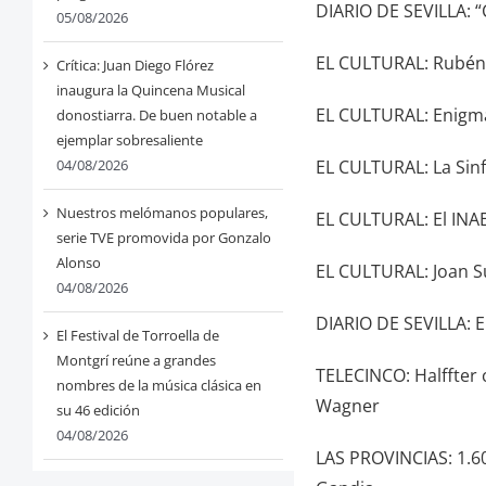
DIARIO DE SEVILLA: “
05/08/2026
EL CULTURAL: Rubén G
Crítica: Juan Diego Flórez
inaugura la Quincena Musical
EL CULTURAL: Enigmá
donostiarra. De buen notable a
ejemplar sobresaliente
EL CULTURAL: La Sinf
04/08/2026
Nuestros melómanos populares,
EL CULTURAL: El INA
serie TVE promovida por Gonzalo
Alonso
EL CULTURAL: Joan S
04/08/2026
DIARIO DE SEVILLA: 
El Festival de Torroella de
Montgrí reúne a grandes
TELECINCO: Halffter 
nombres de la música clásica en
Wagner
su 46 edición
04/08/2026
LAS PROVINCIAS: 1.60