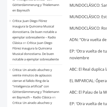
MUNDOCLÁSICO: Sande
Götterdämmerung y Thielemann
en Bayreuth
MUNDOCLÁSICO: Estre
Crítica: Juan Diego Flórez
inaugura la Quincena Musical
MUNDOCLÁSICO: Ross
donostiarra. De buen notable a
ejemplar sobresaliente – Radio
ADN: “Otra vuelta de 
Clásica
en
Crítica: Juan Diego
Flórez inaugura la Quincena
EP: ‘Otra vuelta de t
Musical donostiarra. De buen
noviembre
notable a ejemplar sobresaliente
ABC: El Real duplica 
Critica: Un airado abucheo y
veinte minutos de aplausos
EL IMPARCIAL: Ópera
cierran el fallido Ring de la
“Inteligencia artificial” con
ABC: El Palau de la 
Götterdämmerung y Thielemann
en Bayreuth – Radio Clásica
en
Critica: Un airado abucheo y
EP: ‘Otra vuelta de t