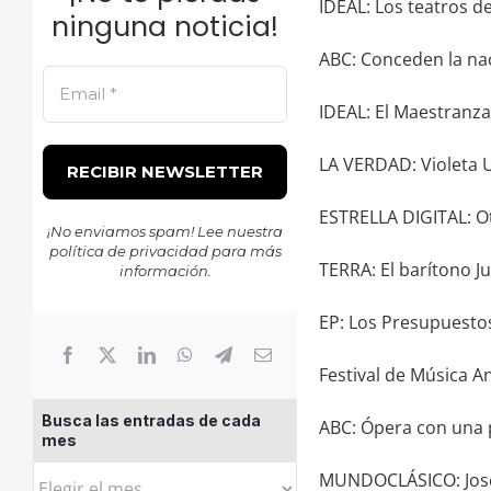
IDEAL: Los teatros d
ninguna noticia!
ABC: Conceden la nac
IDEAL: El Maestranza 
LA VERDAD: Violeta 
ESTRELLA DIGITAL: Ot
¡No enviamos spam! Lee nuestra
política de privacidad
para más
TERRA: El barítono J
información.
EP: Los Presupuestos
Festival de Música A
Busca las entradas de cada
ABC: Ópera con una 
mes
Busca
MUNDOCLÁSICO: José 