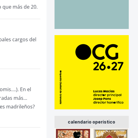
eo que más de 20.
pales cargos del
omis….). En el
ntradas más…
ores madrileños?
calendario operístico