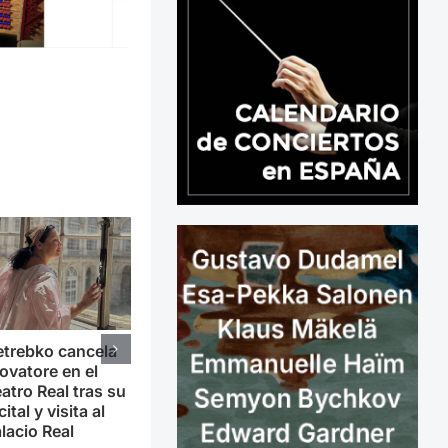
trebko cancela
ovatore en el
atro Real tras su
cital y visita al
lacio Real