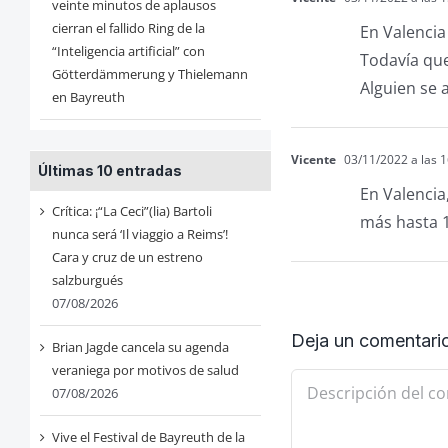
veinte minutos de aplausos
cierran el fallido Ring de la
En Valenci
“Inteligencia artificial” con
Todavía que
Götterdämmerung y Thielemann
Alguien se
en Bayreuth
Vicente
03/11/2022 a las 1
Últimas 10 entradas
En Valencia
Crítica: ¡“La Ceci”(lia) Bartoli
más hasta 
nunca será ‘Il viaggio a Reims’!
Cara y cruz de un estreno
salzburgués
07/08/2026
Deja un comentari
Brian Jagde cancela su agenda
veraniega por motivos de salud
Comentario
07/08/2026
Vive el Festival de Bayreuth de la