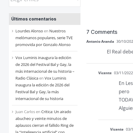
las
entradas
Últimos comentarios
de
cada
Lourdes Alonso
en
Nuestros
7 Comments
mes
melómanos populares, serie TVE
Antonio Aranda
30/10/202
promovida por Gonzalo Alonso
El Real deb
Vox Luminis inaugura la edición
de 2026 del Festival Bal y Gay, la
más internacional de su historia –
Vicente
03/11/2022 
Radio Clásica
en
Vox Luminis
En Les
inaugura la edición de 2026 del
pero
Festival Bal y Gay, la más
internacional de su historia
TODAVI
Alguie
Juan Carlos
en
Critica: Un airado
abucheo y veinte minutos de
aplausos cierran el fallido Ring de
Vicente
03/1
la “Inteligencia artificial” con