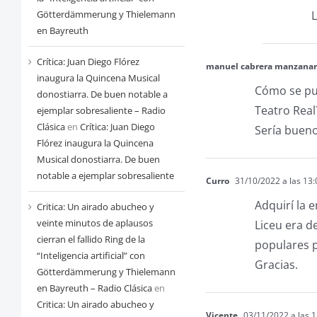
L
Götterdämmerung y Thielemann
en Bayreuth
Crítica: Juan Diego Flórez
manuel cabrera manzanar
inaugura la Quincena Musical
Cómo se pue
donostiarra. De buen notable a
Teatro Real
ejemplar sobresaliente – Radio
Clásica
en
Crítica: Juan Diego
Sería bueno
Flórez inaugura la Quincena
Musical donostiarra. De buen
notable a ejemplar sobresaliente
Curro
31/10/2022 a las 13:
Adquirí la 
Critica: Un airado abucheo y
veinte minutos de aplausos
Liceu era d
cierran el fallido Ring de la
populares p
“Inteligencia artificial” con
Gracias.
Götterdämmerung y Thielemann
en Bayreuth – Radio Clásica
en
Critica: Un airado abucheo y
Vicente
03/11/2022 a las 1