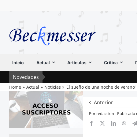
Saltar
al
contenido
Inicio
Actual
Artículos
Crítica
Novedades
Home
Actual
Noticias
‘El sueño de una noche de verano’ 
Anterior
Por
redaccion
Publicado 