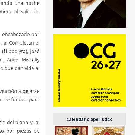
inando una noche
iene al salir del
to encabezado por
nia. Completan el
(Hippolyta), José
, Aoife Miskelly
s que dan vida al
vitación a dejarse
ón se funden para
calendario operístico
de del piano y, al
to por piezas de