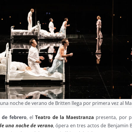
 una noche de verano de Britten llega por primera vez al M
6 de febrero
, el
Teatro de la Maestranza
presenta, por p
de una noche de verano
, ópera en tres actos de Benjamin B