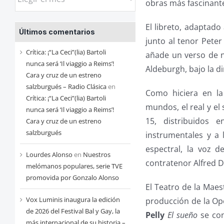
obras más fascinantes
las
entradas
El libreto, adaptado
Últimos comentarios
de
junto al tenor Peter
cada
Crítica: ¡“La Ceci”(lia) Bartoli
añade un verso de nu
mes
nunca será ‘Il viaggio a Reims’!
Aldeburgh, bajo la d
Cara y cruz de un estreno
salzburgués – Radio Clásica
en
Como hiciera en l
Crítica: ¡“La Ceci”(lia) Bartoli
mundos, el real y el
nunca será ‘Il viaggio a Reims’!
15, distribuidos 
Cara y cruz de un estreno
salzburgués
instrumentales y a 
espectral, la voz d
Lourdes Alonso
en
Nuestros
contratenor Alfred D
melómanos populares, serie TVE
promovida por Gonzalo Alonso
El Teatro de la Maes
Vox Luminis inaugura la edición
producción de la Opé
de 2026 del Festival Bal y Gay, la
Pelly
El sueño
se con
más internacional de su historia –