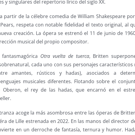
 y singulares del repertorio lírico del siglo XX.
 a partir de la célebre comedia de William Shakespeare por
 Pears, respeta con notable fidelidad el texto original, al
eva creación. La ópera se estrenó el 11 de junio de 1960 
irección musical del propio compositor.
a fantasmagórica
Otra vuelta de tuerca
, Britten superpo
 sobrenatural, cada uno con sus personajes característico
entre amantes, rústicos y hadas), asociados a deter
lenguajes musicales diferentes. Flotando sobre el conju
e Oberon, el rey de las hadas, que encarnó en el estre
eller.
tranza acoge la más asombrosa entre las óperas de Britten 
ra de Lille estrenada en 2022. En las manos del director 
vierte en un derroche de fantasía, ternura y humor. Hada