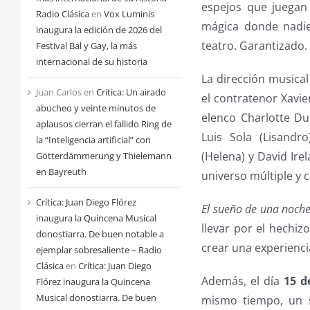
espejos que juegan
Radio Clásica
en
Vox Luminis
mágica donde nadie 
inaugura la edición de 2026 del
teatro. Garantizado.
Festival Bal y Gay, la más
internacional de su historia
La dirección musica
Juan Carlos
en
Critica: Un airado
el contratenor Xavi
abucheo y veinte minutos de
elenco Charlotte Dum
aplausos cierran el fallido Ring de
Luis Sola (Lisandr
la “Inteligencia artificial” con
(Helena) y David Ire
Götterdämmerung y Thielemann
en Bayreuth
universo múltiple y 
Crítica: Juan Diego Flórez
El sueño de una noch
inaugura la Quincena Musical
llevar por el hechi
donostiarra. De buen notable a
crear una experienci
ejemplar sobresaliente – Radio
Clásica
en
Crítica: Juan Diego
Además, el día
15 d
Flórez inaugura la Quincena
Musical donostiarra. De buen
mismo tiempo, un s