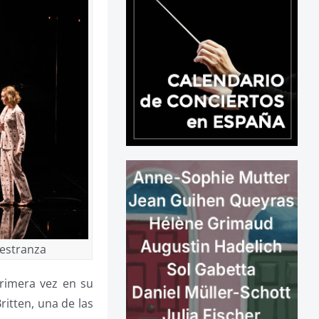
aestranza
rimera vez en su
ritten, una de las