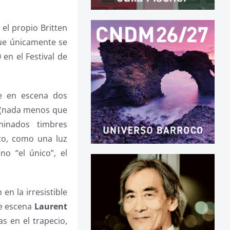
 el propio Britten
 que únicamente se
en el Festival de
ne en escena dos
s (nada menos que
minados timbres
nto, como una luz
no “el único”, el
en la irresistible
de escena
Laurent
s en el trapecio,