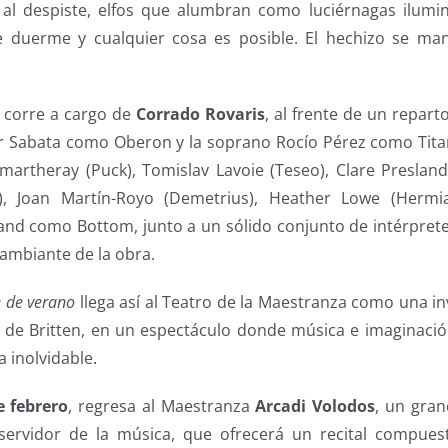
 al despiste, elfos que alumbran como luciérnagas ilum
duerme y cualquier cosa es posible. El hechizo se mant
l corre a cargo de
Corrado Rovaris
, al frente de un repar
er Sabata como Oberon y la soprano Rocío Pérez como Tita
artheray (Puck), Tomislav Lavoie (Teseo), Clare Presland 
o), Joan Martín-Royo (Demetrius), Heather Lowe (Hermia)
land como Bottom, junto a un sólido conjunto de intérprete
cambiante de la obra.
e de verano
llega así al Teatro de la Maestranza como una in
zo de Britten, en un espectáculo donde música e imaginaci
a inolvidable
.
e febrero
, regresa al Maestranza
Arcadi Volodos
, un gran
ervidor de la música, que ofrecerá un recital compues