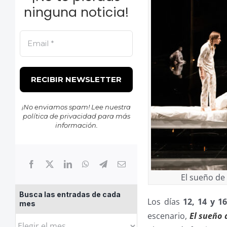
ninguna noticia!
¡No enviamos spam! Lee nuestra
política de privacidad
para más
información.
El sueño de
Busca las entradas de cada
Los días
12, 14 y 1
mes
escenario,
El sueño 
Busca