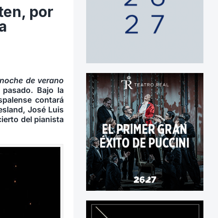
ten, por
a
 noche de verano
o pasado. Bajo la
ispalense contará
esland, José Luis
ierto del pianista