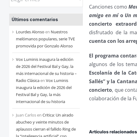
las
Canciones como
Mar
entradas
amigo en mí
o
Un m
Últimos comentarios
de
concierto extraor
cada
disfrutado de la ma
Lourdes Alonso
en
Nuestros
mes
melómanos populares, serie TVE
cuenta con los arre
promovida por Gonzalo Alonso
El programa contará
Vox Luminis inaugura la edición
algunos de los tema
de 2026 del Festival Bal y Gay, la
Escolanía de la Ca
más internacional de su historia –
Radio Clásica
en
Vox Luminis
Sallés” y la Cantan
inaugura la edición de 2026 del
concierto
, que cont
Festival Bal y Gay, la más
colaboración de la 
internacional de su historia
Juan Carlos
en
Critica: Un airado
abucheo y veinte minutos de
aplausos cierran el fallido Ring de
Artículos relacionado
la “Inteligencia artificial” con