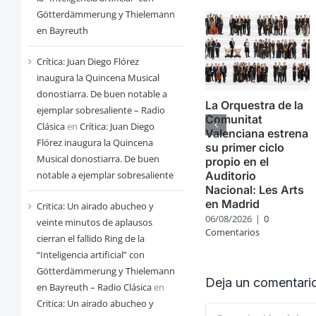
Götterdämmerung y Thielemann
en Bayreuth
Crítica: Juan Diego Flórez
inaugura la Quincena Musical
donostiarra. De buen notable a
La Orquestra de la
ejemplar sobresaliente – Radio
Comunitat
Clásica
en
Crítica: Juan Diego
Valenciana estrena
Flórez inaugura la Quincena
su primer ciclo
Musical donostiarra. De buen
propio en el
Auditorio
notable a ejemplar sobresaliente
Nacional: Les Arts
en Madrid
Critica: Un airado abucheo y
06/08/2026
|
0
veinte minutos de aplausos
Comentarios
cierran el fallido Ring de la
“Inteligencia artificial” con
Götterdämmerung y Thielemann
Deja un comentari
en Bayreuth – Radio Clásica
en
Critica: Un airado abucheo y
Comentario