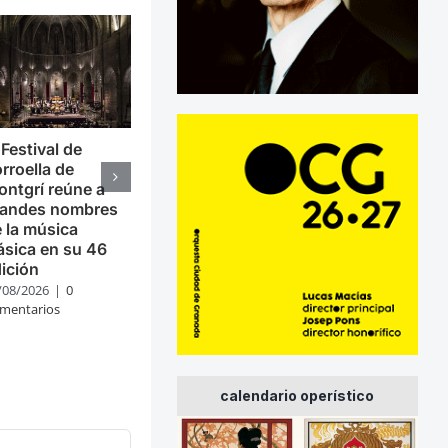
 Festival de
rroella de
ntgrí reúne a
randes nombres
 la música
ásica en su 46
ición
/08/2026
|
0
mentarios
calendario operístico