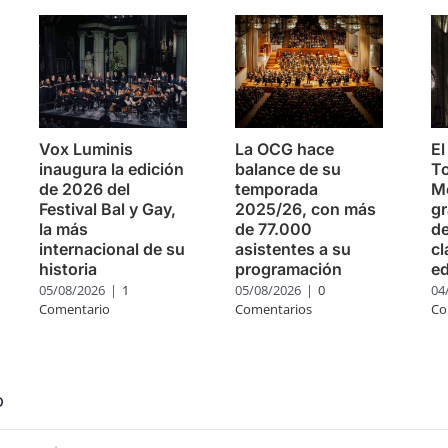
Vox Luminis
La OCG hace
El
inaugura la edición
balance de su
To
de 2026 del
temporada
Mo
Festival Bal y Gay,
2025/26, con más
g
la más
de 77.000
de
internacional de su
asistentes a su
cl
historia
programación
ed
05/08/2026
|
1
05/08/2026
|
0
04
Comentario
Comentarios
Co
o