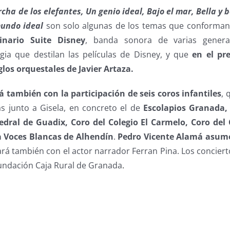
cha de los elefantes, Un genio ideal, Bajo el mar,
Bella y 
undo ideal
son solo algunas de los temas que conforman 
dinario Suite Disney
, banda sonora de varias gener
gia que destilan las películas de Disney, y que
en el pr
glos orquestales de Javier Artaza.
 también con la participación de seis coros infantiles
,
s junto a Gisela, en concreto el de
Escolapios Granada,
tedral de Guadix, Coro del Colegio El Carmelo, Coro del
a Voces Blancas de Alhendín
.
Pedro Vicente Alamá asume 
ará también con el actor narrador Ferran Pina. Los concier
Fundación Caja Rural de Granada
.
s