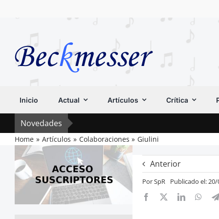
Saltar
al
contenido
Inicio
Actual
Artículos
Crítica
Novedades
Home
Artículos
Colaboraciones
Giulini
Anterior
Por
SpR
Publicado el: 20