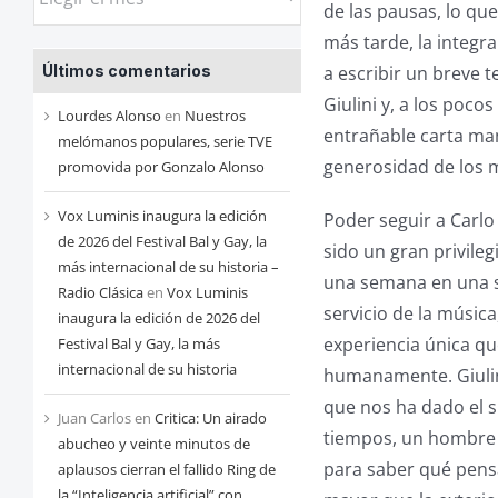
de las pausas, lo qu
las
más tarde, la integr
entradas
a escribir un breve t
Últimos comentarios
de
Giulini y, a los poco
cada
Lourdes Alonso
en
Nuestros
entrañable carta ma
mes
melómanos populares, serie TVE
generosidad de los m
promovida por Gonzalo Alonso
Vox Luminis inaugura la edición
Poder seguir a Carlo
de 2026 del Festival Bal y Gay, la
sido un gran privile
más internacional de su historia –
una semana en una sa
Radio Clásica
en
Vox Luminis
servicio de la música
inaugura la edición de 2026 del
experiencia única qu
Festival Bal y Gay, la más
internacional de su historia
humanamente. Giulin
que nos ha dado el s
Juan Carlos
en
Critica: Un airado
tiempos, un hombre 
abucheo y veinte minutos de
para saber qué pensa
aplausos cierran el fallido Ring de
la “Inteligencia artificial” con