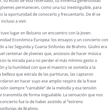
r, su estilo de vida reservado, su inmensa generosidad
 jóvenes permanecen, como una luz inextinguible, para
 la oportunidad de conocerlo y frecuentarlo. De él se
incluso a vivir.
 tuvo lugar en Bolzano un encuentro con la Joven
nidad Económica Europea: los ensayos y un concierto con
 a las Segunda y Cuarta Sinfonías de Brahms. Giulini era
uel centenar de jóvenes que, ansiosos de hacer música
 con la mirada para no perder el más mínimo gesto o
ión y la humildad con que el maestro se sometía a la
a belleza que extraía de las partituras, las captaron
ardaron en hacer suyo ese amplio respiro de la frase
sión siempre ³cantabile² de la melodía y esa tensión
ni transmitía de forma inigualable. La sensación que nos
l concierto fue la de haber asistido al ³estreno
 sinfonías de Brahms.