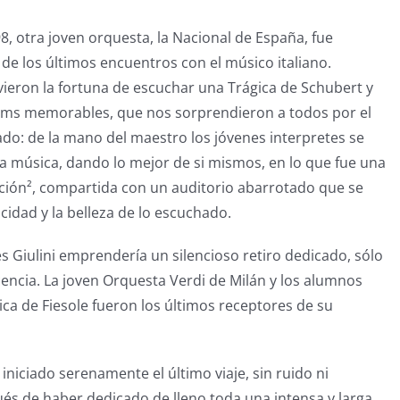
98, otra joven orquesta, la Nacional de España, fue
de los últimos encuentros con el músico italiano.
vieron la fortuna de escuchar una Trágica de Schubert y
ms memorables, que nos sorprendieron a todos por el
zado: de la mano del maestro los jóvenes interpretes se
a música, dando lo mejor de si mismos, en lo que fue una
ción², compartida con un auditorio abarrotado que se
icidad y la belleza de lo escuchado.
Giulini emprendería un silencioso retiro dedicado, sólo
ocencia. La joven Orquesta Verdi de Milán y los alumnos
ica de Fiesole fueron los últimos receptores de su
 iniciado serenamente el último viaje, sin ruido ni
és de haber dedicado de lleno toda una intensa y larga