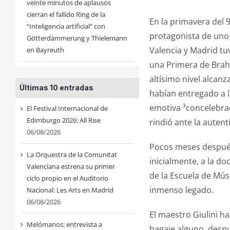
veinte minutos de aplausos
cierran el fallido Ring de la
En la primavera del 
“Inteligencia artificial” con
protagonista de uno 
Götterdämmerung y Thielemann
Valencia y Madrid tu
en Bayreuth
una Primera de Brah
altísimo nivel alcan
Últimas 10 entradas
habían entregado a l
emotiva ³concelebra
El Festival Internacional de
Edimburgo 2026: All Rise
rindió ante la autent
06/08/2026
Pocos meses después 
La Orquestra de la Comunitat
inicialmente, a la d
Valenciana estrena su primer
de la Escuela de Mús
ciclo propio en el Auditorio
inmenso legado.
Nacional: Les Arts en Madrid
06/08/2026
El maestro Giulini ha
Melómanos: entrevista a
bagaje alguno, despu