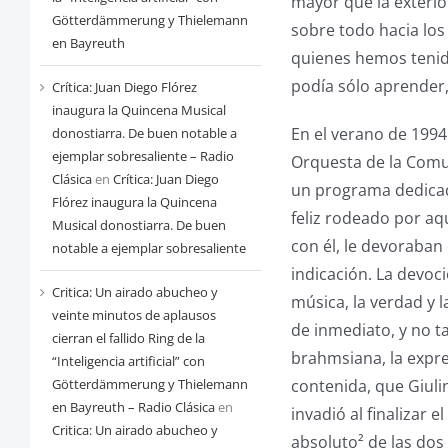
mayor que la exterio
Götterdämmerung y Thielemann
sobre todo hacia los
en Bayreuth
quienes hemos tenido
podía sólo aprender, 
Crítica: Juan Diego Flórez
inaugura la Quincena Musical
En el verano de 1994
donostiarra. De buen notable a
ejemplar sobresaliente – Radio
Orquesta de la Comu
Clásica
en
Crítica: Juan Diego
un programa dedicado
Flórez inaugura la Quincena
feliz rodeado por aq
Musical donostiarra. De buen
con él, le devoraban
notable a ejemplar sobresaliente
indicación. La devoc
Critica: Un airado abucheo y
música, la verdad y l
veinte minutos de aplausos
de inmediato, y no t
cierran el fallido Ring de la
brahmsiana, la expre
“Inteligencia artificial” con
contenida, que Giuli
Götterdämmerung y Thielemann
en Bayreuth – Radio Clásica
en
invadió al finalizar e
Critica: Un airado abucheo y
absoluto² de las dos