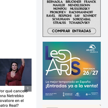
or qué canceló
nna Netrebko
ovatore en el
atro Real?