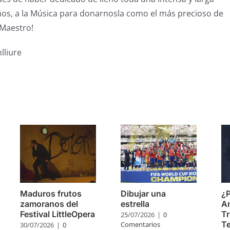
ños, a la Música para donarnosla como el más precioso de
 Maestro!
lliure
s
Maduros frutos
Dibujar una
¿P
zamoranos del
estrella
A
Festival LittleOpera
Tr
25/07/2026
|
0
Te
Comentarios
30/07/2026
|
0