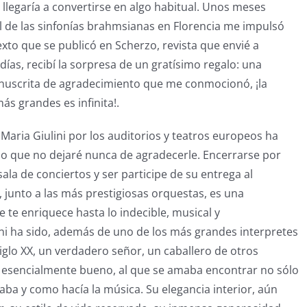
e llegaría a convertirse en algo habitual. Unos meses
al de las sinfonías brahmsianas en Florencia me impulsó
exto que se publicó en Scherzo, revista que envié a
s días, recibí la sorpresa de un gratísimo regalo: una
nuscrita de agradecimiento que me conmocionó, ¡la
ás grandes es infinita!.
 Maria Giulini por los auditorios y teatros europeos ha
gio que no dejaré nunca de agradecerle. Encerrarse por
la de conciertos y ser participe de su entrega al
, junto a las más prestigiosas orquestas, es una
e te enriquece hasta lo indecible, musical y
i ha sido, además de uno de los más grandes interpretes
iglo XX, un verdadero señor, un caballero de otros
esencialmente bueno, al que se amaba encontrar no sólo
ba y como hacía la música. Su elegancia interior, aún