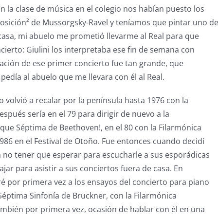
n la clase de música en el colegio nos habían puesto los
osición² de Mussorgsky-Ravel y teníamos que pintar uno d
n casa, mi abuelo me prometió llevarme al Real para que
cierto: Giulini los interpretaba ese fin de semana con
inación de ese primer concierto fue tan grande, que
pedía al abuelo que me llevara con él al Real.
o volvió a recalar por la península hasta 1976 con la
espués sería en el 79 para dirigir de nuevo a la
ue Séptima de Beethoven!, en el 80 con la Filarmónica
1986 en el Festival de Otoño. Fue entonces cuando decidí
 no tener que esperar para escucharle a sus esporádicas
iajar para asistir a sus conciertos fuera de casa. En
é por primera vez a los ensayos del concierto para piano
 Séptima Sinfonía de Bruckner, con la Filarmónica
mbién por primera vez, ocasión de hablar con él en una