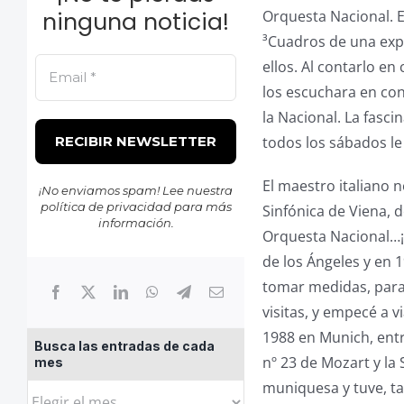
ninguna noticia!
Orquesta Nacional. E
³Cuadros de una exp
ellos. Al contarlo e
los escuchara en con
la Nacional. La fasc
todos los sábados le 
El maestro italiano n
¡No enviamos spam! Lee nuestra
política de privacidad
para más
Sinfónica de Viena, d
información.
Orquesta Nacional…¡q
de los Ángeles y en 
tomar medidas, para
visitas, y empecé a v
1988 en Munich, entr
Busca las entradas de cada
nº 23 de Mozart y la
mes
muniquesa y tuve, ta
Busca