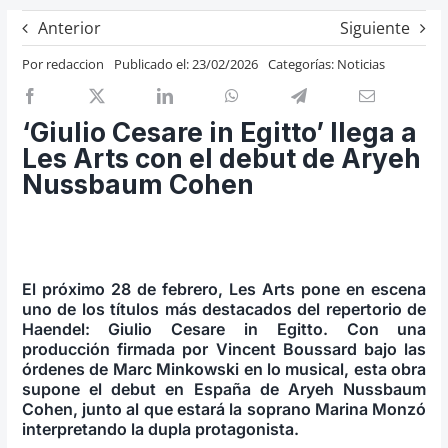
Previos de ópera
Anterior
Siguiente
Entrevistas
Por
redaccion
Publicado el: 23/02/2026
Categorías:
Noticias
Recomendación
Cosas de Beckmesser
‘Giulio Cesare in Egitto’ llega a
Les Arts con el debut de Aryeh
Nosotros y privacidad
Nussbaum Cohen
Buscar:
El próximo 28 de febrero, Les Arts pone en escena
uno de los títulos más destacados del repertorio de
Haendel: Giulio Cesare in Egitto. Con una
producción firmada por Vincent Boussard bajo las
órdenes de Marc Minkowski en lo musical, esta obra
supone el debut en España de Aryeh Nussbaum
Cohen, junto al que estará la soprano Marina Monzó
interpretando la dupla protagonista.