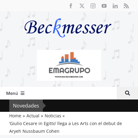
Saltar
al
contenido
Menú
Inicio
Novedades
Crít
Actual
Home
Actual
Noticias
‘Giulio Cesare in Egitto’ llega a Les Arts con el debut de
Artículos
Aryeh Nussbaum Cohen
Crítica