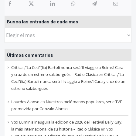
Busca las entradas de cada mes
Busca
las
entradas
Últimos comentarios
de
cada
Crítica: ¡“La Ceci”(lia) Bartoli nunca será ‘Il viaggio a Reims’! Cara
mes
y cruz de un estreno salzburgués – Radio Clásica
en
Crítica: ¡“La
Ceci”(lia) Bartoli nunca será ‘Il viaggio a Reims’! Cara y cruz de un
estreno salzburgués
Lourdes Alonso
en
Nuestros melómanos populares, serie TVE
promovida por Gonzalo Alonso
Vox Luminis inaugura la edición de 2026 del Festival Bal y Gay,
la más internacional de su historia – Radio Clásica
en
Vox
Luminis inaugura la edición de 2026 del Festival Bal y Gay, la