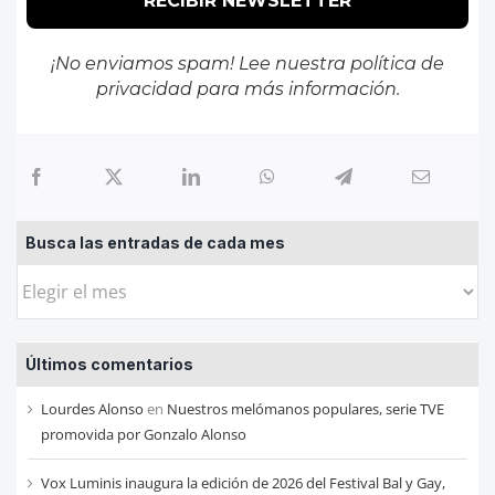
¡No enviamos spam! Lee nuestra
política de
privacidad
para más información.
Busca las entradas de cada mes
Busca
las
entradas
Últimos comentarios
de
cada
Lourdes Alonso
en
Nuestros melómanos populares, serie TVE
mes
promovida por Gonzalo Alonso
Vox Luminis inaugura la edición de 2026 del Festival Bal y Gay,