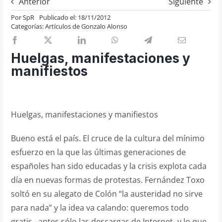
Anterior
Siguiente
Previos de ópera
Por
SpR
Publicado el: 18/11/2012
Categorías:
Artículos de Gonzalo Alonso
Entrevistas
Recomendación
Huelgas, manifestaciones y
Cosas de Beckmesser
manifiestos
Nosotros y privacidad
Buscar:
Huelgas, manifestaciones y manifiestos
Bueno está el país. El cruce de la cultura del mínimo
esfuerzo en la que las últimas generaciones de
españoles han sido educadas y la crisis explota cada
día en nuevas formas de protestas. Fernández Toxo
soltó en su alegato de Colón “la austeridad no sirve
para nada” y la idea va calando: queremos todo
gratis –antes sólo las descargas de Internet- y lo que