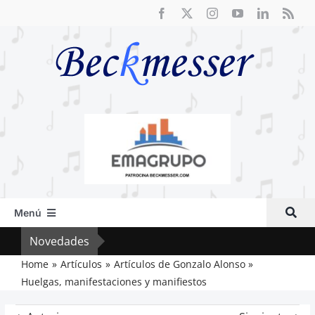
Saltar
al
contenido
Menú
Inicio
Novedades
El F
Actual
Home
Artículos
Artículos de Gonzalo Alonso
Huelgas, manifestaciones y manifiestos
Artículos
Crítica