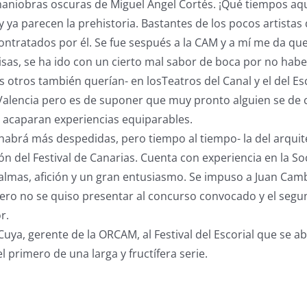
 maniobras oscuras de Miguel Angel Cortés. ¡Qué tiempos aqu
 ya parecen la prehistoria. Bastantes de los pocos artistas
contratados por él. Se fue sespués a la CAM y a mí me da q
isas, se ha ido con un cierto mal sabor de boca por no hab
 otros también querían- en losTeatros del Canal y el del Esc
Valencia pero es de suponer que muy pronto alguien se de 
acaparan experiencias equiparables.
 -habrá más despedidas, pero tiempo al tiempo- la del arquit
ón del Festival de Canarias. Cuenta con experiencia en la S
almas, afición y un gran entusiasmo. Se impuso a Juan Cam
mero no se quiso presentar al concurso convocado y el seg
r.
uya, gerente de la ORCAM, al Festival del Escorial que se abr
 primero de una larga y fructífera serie.