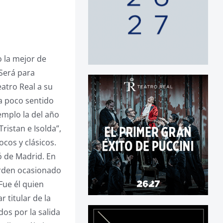
o la mejor de
¿Será para
eatro Real a su
ía poco sentido
emplo la del año
ristan e Isolda”,
ocos y clásicos.
ó de Madrid. En
orden ocasionado
 Fue él quien
 titular de la
dos por la salida