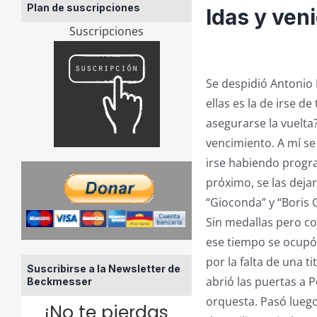
Plan de suscripciones
Idas y ven
Suscripciones
Se despidió Antonio 
ellas es la de irse 
asegurarse la vuelta
vencimiento. A mí se
irse habiendo progr
próximo, se las deja
“Gioconda” y “Boris 
Sin medallas pero co
ese tiempo se ocupó
por la falta de una t
Suscribirse a la Newsletter de
abrió las puertas a 
Beckmesser
orquesta. Pasó luego
¡No te pierdas