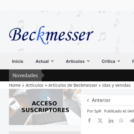
Saltar
al
contenido
Inicio
Actual
Artículos
Crítica
Novedades
Home
Artículos
Artículos de Beckmesser
Idas y venidas
Anterior
Por
SpR
Publicado el: 04