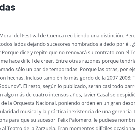
idas
Moral del Festival de Cuenca recibiendo una distinción. Per
de todos lados dejando sucesores nombrados a dedo por él. 
? Porque dice y repite que no renovará su contrato con el T
 me hace difícil de creer. Entre otras razones porque tendr
amado sólo un par de temporadas. Porque las otras, por ej
ron hechas. Incluso también lo más gordo de la 2007-2008: “T
Godunov”. El resto, según lo publicado, serán casi todo barr
n algo más de cuatro intensos años, Javier Casal se despidi
 de la Orquesta Nacional, poniendo orden en un gran des
itularidad musical y la práctica inexistencia de una gerencia.
Pons para que su sucesor, Felix Palomero, le pudiese nombrar
 al Teatro de la Zarzuela. Eran momentos difíciles ocasiona