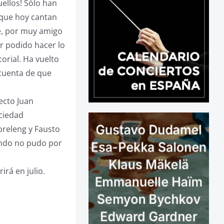
ellos! Sólo han
 que hoy cantan
ue, por muy amigo
er podido hacer lo
orial. Ha vuelto
cuenta de que
ecto Juan
ociedad
breleng y Fausto
undo no pudo por
irá en julio.