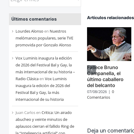
las
entradas
Artículos relacionado
Últimos comentarios
de
cada
Lourdes Alonso
en
Nuestros
mes
melómanos populares, serie TVE
promovida por Gonzalo Alonso
Vox Luminis inaugura la edición
de 2026 del Festival Bal y Gay, la
Fallece Bruno
más internacional de su historia –
Campanella, el
Radio Clásica
en
Vox Luminis
último caballero
del belcanto
inaugura la edición de 2026 del
07/08/2026
|
0
Festival Bal y Gay, la más
Comentarios
internacional de su historia
Juan Carlos
en
Critica: Un airado
abucheo y veinte minutos de
aplausos cierran el fallido Ring de
Deja un comentari
la “Inteligencia artificial” con