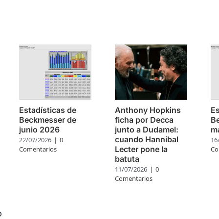
s
Estadísticas de
Anthony Hopkins
Es
Beckmesser de
ficha por Decca
B
junio 2026
junto a Dudamel:
m
cuando Hannibal
22/07/2026
|
0
16
Lecter pone la
Comentarios
Co
batuta
11/07/2026
|
0
Comentarios
o