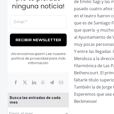
de Emilio Sagi y las
ninguna noticia!
pasado cuatro años y
en el teatro fueron 
que es de Santiago F
que quería -y muchos
al Ayuntamiento de 
muy pocas personas 
Y entre las llegadas
¡No enviamos spam! Lee nuestra
Mendoza a la direcci
política de privacidad
para más
información.
Filarmónica de Las P
Bethencourt. El pri
faltarle título superio
También la de Jorge C
Esperemos que sea el
Busca las entradas de cada
Beckmesser
mes
Busca