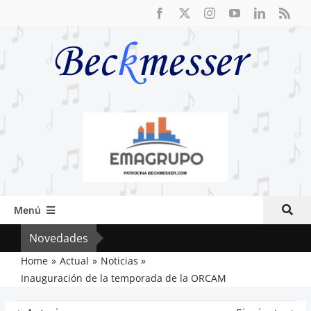
Saltar
al
contenido
Menú
Inicio
Novedades
Crít
Actual
Home
Actual
Noticias
Inauguración de la temporada de la ORCAM
Artículos
Crítica