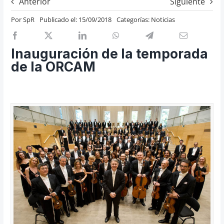
Anterior
Siguiente
Previos de ópera
Por
SpR
Publicado el: 15/09/2018
Categorías:
Noticias
Entrevistas
Recomendación
Inauguración de la temporada
Cosas de Beckmesser
de la ORCAM
Nosotros y privacidad
Buscar: