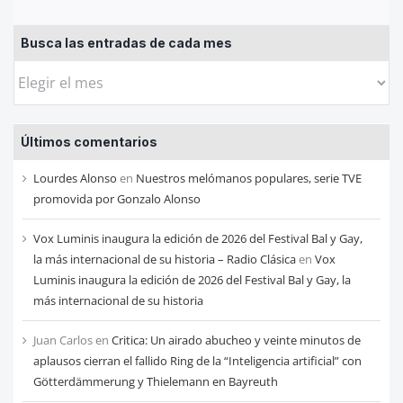
Busca las entradas de cada mes
Busca
las
entradas
Últimos comentarios
de
cada
Lourdes Alonso
en
Nuestros melómanos populares, serie TVE
mes
promovida por Gonzalo Alonso
Vox Luminis inaugura la edición de 2026 del Festival Bal y Gay,
la más internacional de su historia – Radio Clásica
en
Vox
Luminis inaugura la edición de 2026 del Festival Bal y Gay, la
más internacional de su historia
Juan Carlos
en
Critica: Un airado abucheo y veinte minutos de
aplausos cierran el fallido Ring de la “Inteligencia artificial” con
Götterdämmerung y Thielemann en Bayreuth