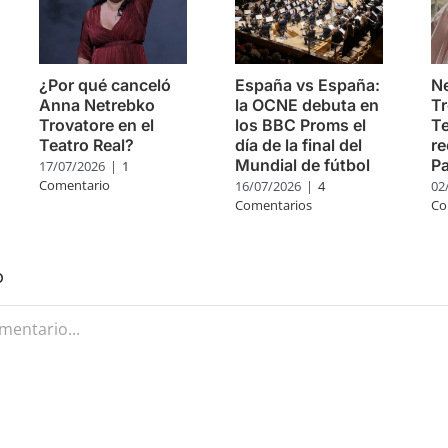
¿Por qué canceló
España vs España:
Ne
Anna Netrebko
la OCNE debuta en
Tr
Trovatore en el
los BBC Proms el
Te
Teatro Real?
día de la final del
re
Mundial de fútbol
Pa
17/07/2026
|
1
Comentario
16/07/2026
|
4
02
Comentarios
Co
o