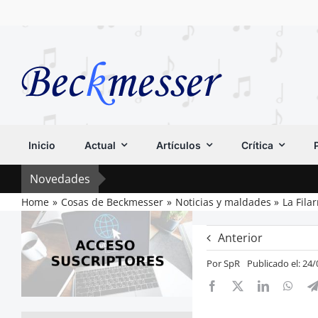
Saltar
al
contenido
Inicio
Actual
Artículos
Crítica
Novedades
Home
Cosas de Beckmesser
Noticias y maldades
La Fila
Anterior
Por
SpR
Publicado el: 24