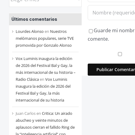
las
entradas
Últimos comentarios
de
cada
Guarde mi nombre,
Lourdes Alonso
en
Nuestros
mes
melómanos populares, serie TVE
comente.
promovida por Gonzalo Alonso
Vox Luminis inaugura la edición
de 2026 del Festival Bal y Gay, la
más internacional de su historia –
Radio Clásica
en
Vox Luminis
inaugura la edición de 2026 del
Festival Bal y Gay, la más
internacional de su historia
Juan Carlos
en
Critica: Un airado
abucheo y veinte minutos de
aplausos cierran el fallido Ring de
la “Inteligencia artificial” con