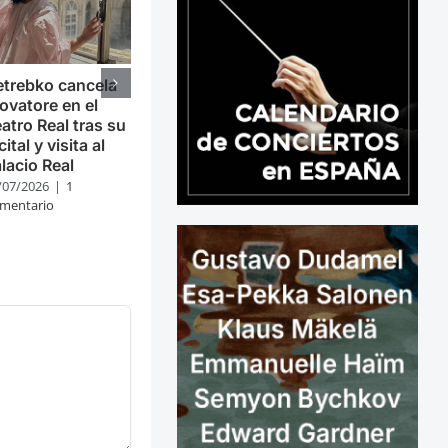
trebko cancela
ovatore en el
atro Real tras su
cital y visita al
lacio Real
/07/2026
|
1
mentario