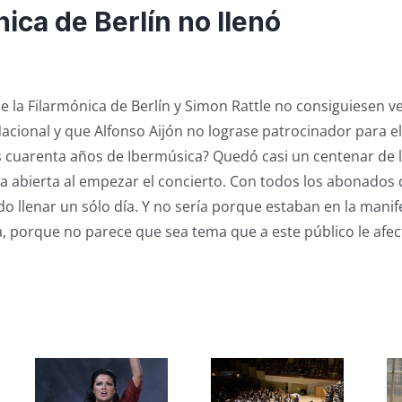
nica de Berlín no llenó
e la Filarmónica de Berlín y Simon Rattle no consiguiesen v
Nacional y que Alfonso Aijón no lograse patrocinador para e
s cuarenta años de Ibermúsica? Quedó casi un centenar de l
lla abierta al empezar el concierto. Con todos los abonados 
o llenar un sólo día. Y no sería porque estaban en la manif
da, porque no parece que sea tema que a este público le afec
s