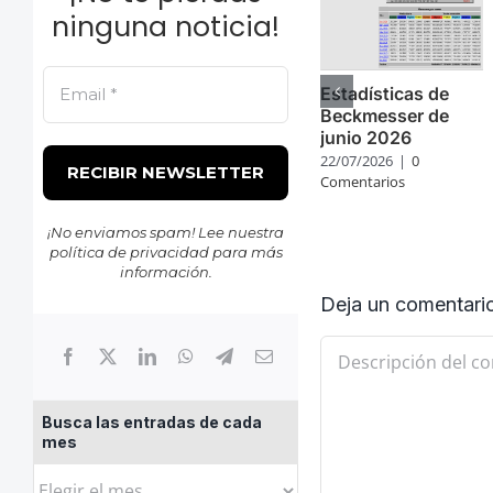
ninguna noticia!
Estadísticas de
Beckmesser de
junio 2026
22/07/2026
|
0
Comentarios
¡No enviamos spam! Lee nuestra
política de privacidad
para más
información.
Deja un comentari
Comentario
Busca las entradas de cada
mes
Busca