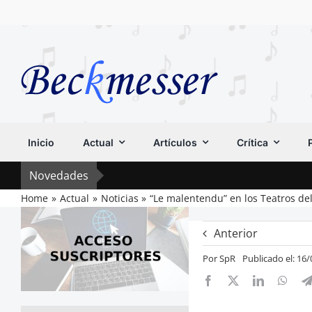
Saltar
al
contenido
Inicio
Actual
Artículos
Crítica
Novedades
Home
Actual
Noticias
“Le malentendu” en los Teatros de
Anterior
Por
SpR
Publicado el: 16