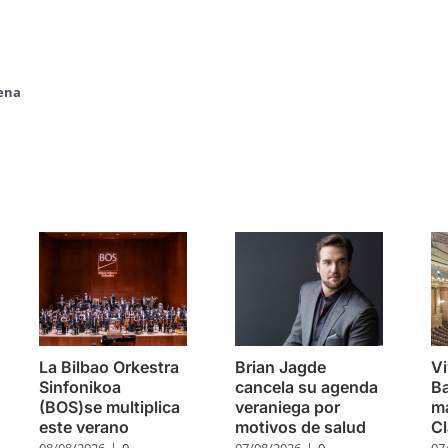
iena
s
La Bilbao Orkestra
Brian Jagde
Vi
Sinfonikoa
cancela su agenda
Ba
(BOS)se multiplica
veraniega por
m
este verano
motivos de salud
Cl
08/08/2026
|
0
07/08/2026
|
0
07