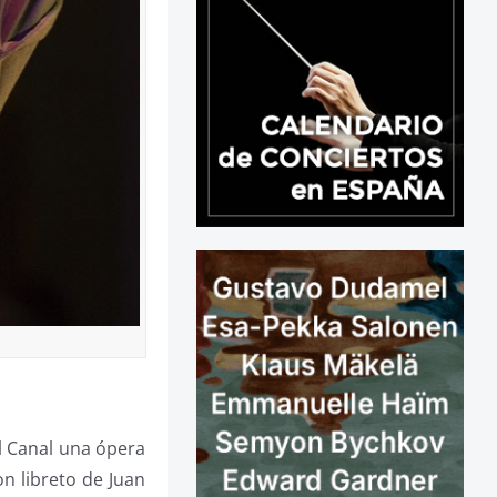
el Canal una ópera
on libreto de Juan