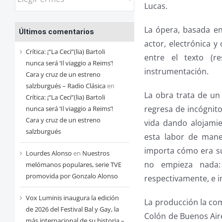
Lucas.
las
entradas
La ópera, basada e
Últimos comentarios
de
actor, electrónica 
cada
Crítica: ¡“La Ceci”(lia) Bartoli
entre el texto (re
mes
nunca será ‘Il viaggio a Reims’!
instrumentación.
Cara y cruz de un estreno
salzburgués – Radio Clásica
en
La obra trata de u
Crítica: ¡“La Ceci”(lia) Bartoli
regresa de incógnit
nunca será ‘Il viaggio a Reims’!
Cara y cruz de un estreno
vida dando alojamie
salzburgués
esta labor de mane
importa cómo era su
Lourdes Alonso
en
Nuestros
no empieza nada:
melómanos populares, serie TVE
promovida por Gonzalo Alonso
respectivamente, e i
Vox Luminis inaugura la edición
La producción la com
de 2026 del Festival Bal y Gay, la
Colón de Buenos Aire
más internacional de su historia –