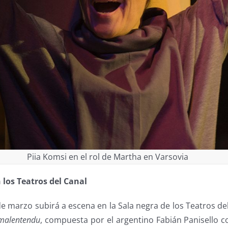
Piia Komsi en el rol de Martha en Varsovia
los Teatros del Canal
 de marzo subirá a escena en la Sala negra de los Teatros d
malentendu
, compuesta por el argentino Fabián Panisello c