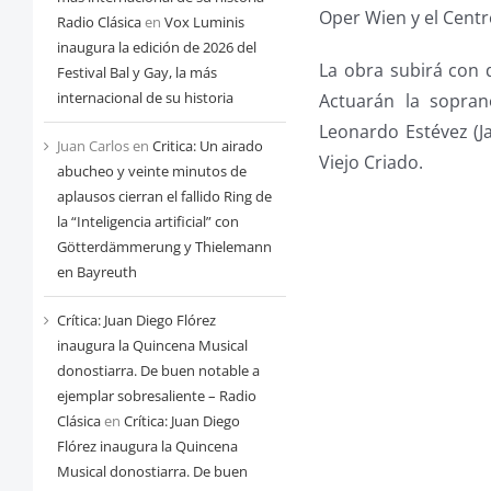
Oper Wien y el Centr
Radio Clásica
en
Vox Luminis
inaugura la edición de 2026 del
La obra subirá con 
Festival Bal y Gay, la más
internacional de su historia
Actuarán la sopran
Leonardo Estévez (Ja
Juan Carlos
en
Critica: Un airado
Viejo Criado.
abucheo y veinte minutos de
aplausos cierran el fallido Ring de
la “Inteligencia artificial” con
Götterdämmerung y Thielemann
en Bayreuth
Crítica: Juan Diego Flórez
inaugura la Quincena Musical
donostiarra. De buen notable a
ejemplar sobresaliente – Radio
Clásica
en
Crítica: Juan Diego
Flórez inaugura la Quincena
Musical donostiarra. De buen