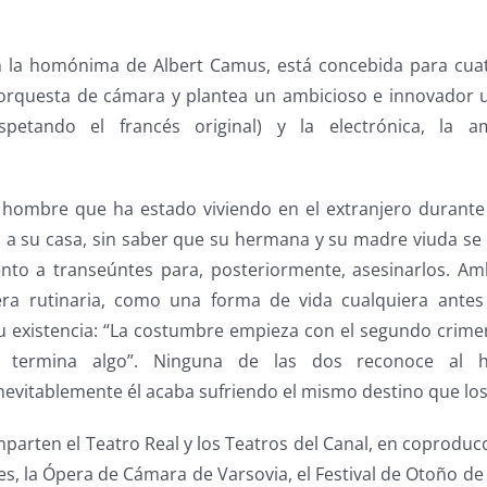
n la homónima de Albert Camus, está concebida para cuat
y orquesta de cámara y plantea un ambicioso e innovador u
spetando el francés original) y la electrónica, la am
n hombre que ha estado viviendo en el extranjero durant
o a su casa, sin saber que su hermana y su madre viuda se
nto a transeúntes para, posteriormente, asesinarlos. A
ra rutinaria, como una forma de vida cualquiera antes
 existencia: “La costumbre empieza con el segundo crime
 termina algo”. Ninguna de las dos reconoce al h
nevitablemente él acaba sufriendo el mismo destino que los
parten el Teatro Real y los Teatros del Canal, en coproduc
s, la Ópera de Cámara de Varsovia, el Festival de Otoño de