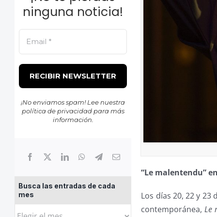
ninguna noticia!
¡No enviamos spam! Lee nuestra
política de privacidad
para más
información.
“Le malentendu” en 
Busca las entradas de cada
mes
Los días 20, 22 y 23
contemporánea,
Le 
Busca