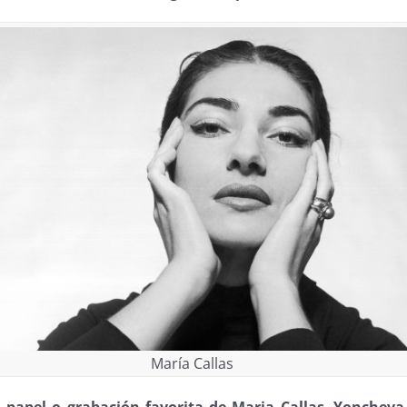
María Callas
n
papel o grabación favorita de Maria Callas
,
Yoncheva