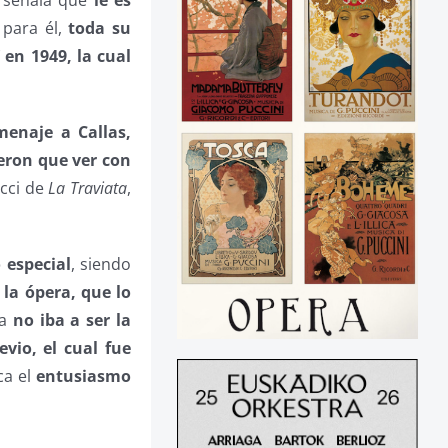
 para él,
toda su
i
en 1949, la cual
enaje a Callas,
eron que ver con
cci de
La Traviata
,
 especial
, siendo
e la ópera, que lo
ta
no iba a ser la
vio, el cual fue
ca el
entusiasmo