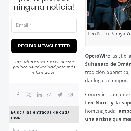
ninguna noticia!
Leo Nucci, Sonya Yo
OperaWire
asistió a
¡No enviamos spam! Lee nuestra
Sultanato de Omá
política de privacidad
para más
tradición operística
información.
dar lugar a temporad
Concediendo con est
Leo Nucci y la so
homenajeada,
ambos
Busca las entradas de cada
mes
una artista que ma
Busca