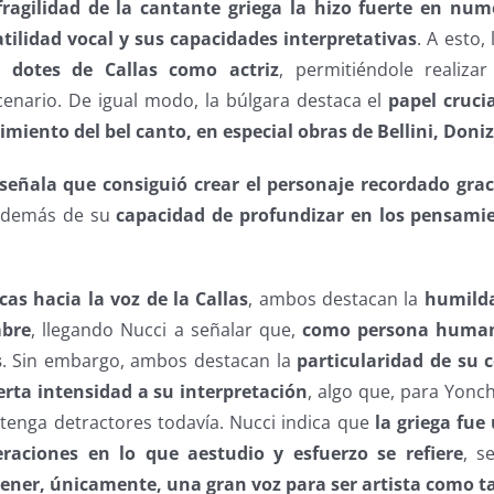
fragilidad de la cantante griega la hizo fuerte en nu
atilidad vocal y sus capacidades interpretativas
. A esto,
s dotes de Callas como actriz
, permitiéndole realizar
cenario. De igual modo, la búlgara destaca el
papel crucia
miento del bel canto, en especial obras de Bellini, Doniz
señala que consiguió crear el personaje recordado grac
además de su
capacidad de profundizar en los pensami
icas hacia la voz de la Callas
, ambos destacan la
humilda
mbre
, llegando Nucci a señalar que,
como persona human
s
. Sin embargo, ambos destacan la
particularidad de su c
erta intensidad a su interpretación
, algo que, para Yonc
 tenga detractores todavía. Nucci indica que
la griega fue
eraciones en lo que aestudio y esfuerzo se refiere
, s
ener, únicamente, una gran voz para ser artista como t