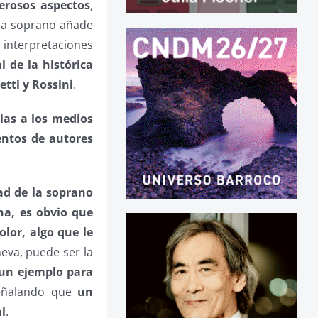
merosos aspectos
,
 la soprano añade
 interpretaciones
l de la histórica
etti y Rossini
.
ias a los medios
entos de autores
d de la soprano
a, es obvio que
olor, algo que le
heva, puede ser la
 un ejemplo para
eñalando que
un
al
.