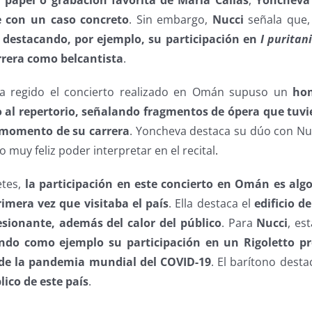
e con un caso concreto
. Sin embargo,
Nucci
señala que,
, destacando, por ejemplo, su participación en
I puritan
rrera como belcantista
.
 regido el concierto realizado en Omán supuso un
hom
 al repertorio, señalando fragmentos de ópera que tuvi
n momento de su carrera
. Yoncheva destaca su dúo con Nu
 muy feliz poder interpretar en el recital
.
etes,
la participación en este concierto en Omán es algo
rimera vez que visitaba el país
. Ella destaca el
edificio d
esionante, además del calor del público
. Para
Nucci
, es
ndo como ejemplo su participación en un Rigoletto pre
de la pandemia mundial del COVID-19
. El barítono desta
lico de este país
.