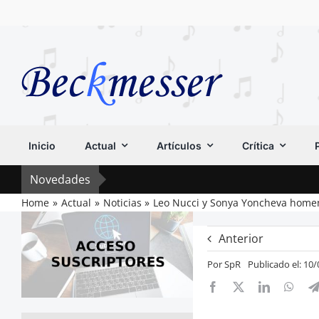
Saltar
al
contenido
Inicio
Actual
Artículos
Crítica
Novedades
Home
Actual
Noticias
Leo Nucci y Sonya Yoncheva homen
Anterior
Por
SpR
Publicado el: 10