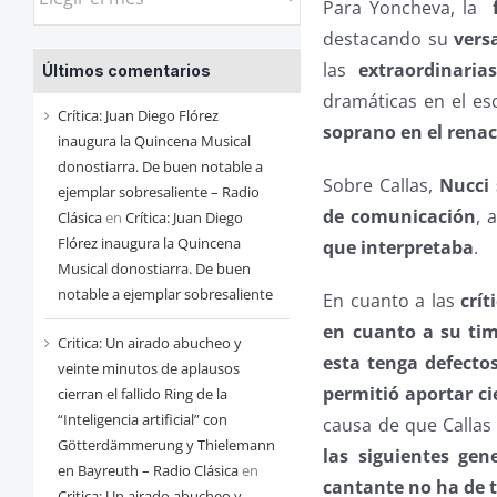
Para Yoncheva, la
las
destacando su
vers
entradas
las
extraordinaria
Últimos comentarios
de
dramáticas en el es
cada
Crítica: Juan Diego Flórez
soprano en el renaci
mes
inaugura la Quincena Musical
donostiarra. De buen notable a
Sobre Callas,
Nucci 
ejemplar sobresaliente – Radio
de comunicación
, 
Clásica
en
Crítica: Juan Diego
Flórez inaugura la Quincena
que interpretaba
.
Musical donostiarra. De buen
notable a ejemplar sobresaliente
En cuanto a las
crít
en cuanto a su ti
Critica: Un airado abucheo y
esta tenga defecto
veinte minutos de aplausos
permitió aportar ci
cierran el fallido Ring de la
“Inteligencia artificial” con
causa de que Callas
Götterdämmerung y Thielemann
las siguientes gen
en Bayreuth – Radio Clásica
en
cantante no ha de t
Critica: Un airado abucheo y