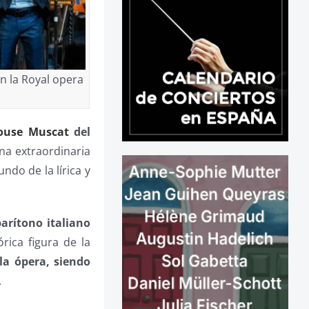
n la Royal opera
ouse Muscat
del
una extraordinaria
ndo de la lírica y
barítono
italiano
rica figura de la
la ópera, siendo
.