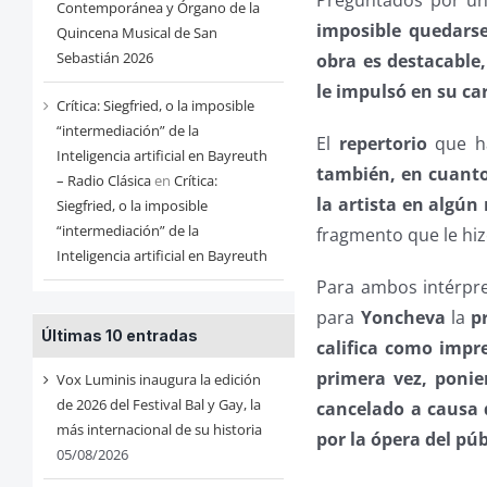
Contemporánea y Órgano de la
imposible quedars
Quincena Musical de San
Sebastián 2026
obra es destacable
le impulsó en su ca
Crítica: Siegfried, o la imposible
“intermediación” de la
El
repertorio
que ha
Inteligencia artificial en Bayreuth
también, en cuanto
– Radio Clásica
en
Crítica:
la artista en algú
Siegfried, o la imposible
“intermediación” de la
fragmento que le hizo
Inteligencia artificial en Bayreuth
Para ambos intérpr
para
Yoncheva
la
p
Últimas 10 entradas
califica como impr
primera vez, ponie
Vox Luminis inaugura la edición
de 2026 del Festival Bal y Gay, la
cancelado a causa 
más internacional de su historia
por la ópera del púb
05/08/2026