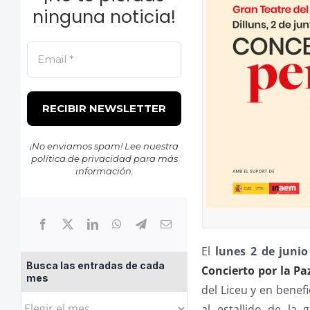
ninguna noticia!
¡No enviamos spam! Lee nuestra
política de privacidad
para más
información.
El
lunes 2 de junio
Busca las entradas de cada
Concierto por la Pa
mes
del Liceu y en benefi
Busca
al estallido de la 