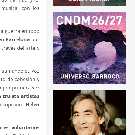
musical con los
la guerra en todo
 en Barcelona
por
ravés del arte y
, sumando su voz
nto de cohesión y
o por primera vez
truista artistas
osoprano
Helen
tes voluntarios