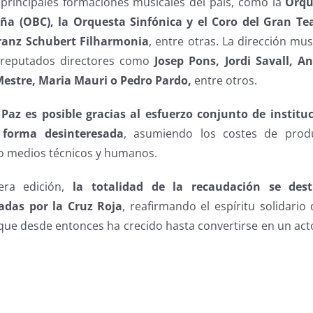
 principales formaciones musicales del país, como la
Orqu
ña (OBC), la Orquesta Sinfónica y el Coro del Gran Teat
Franz Schubert Filharmonia
, entre otras. La dirección mus
 reputados directores como
Josep Pons, Jordi Savall, A
Mestre, Maria Mauri o Pedro Pardo,
entre otros.
 Paz es posible gracias al esfuerzo conjunto de institu
 forma desinteresada
, asumiendo los costes de produ
o medios técnicos y humanos.
ra edición,
la totalidad de la recaudación se des
adas por la Cruz Roja
, reafirmando el espíritu solidario
que desde entonces ha crecido hasta convertirse en un acto