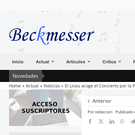
Saltar
al
contenido
Inicio
Actual
Artículos
Crítica
Novedades
Home
Actual
Noticias
El Liceu acoge el Concierto por la 
Anterior
Por
redaccion
Publicado 