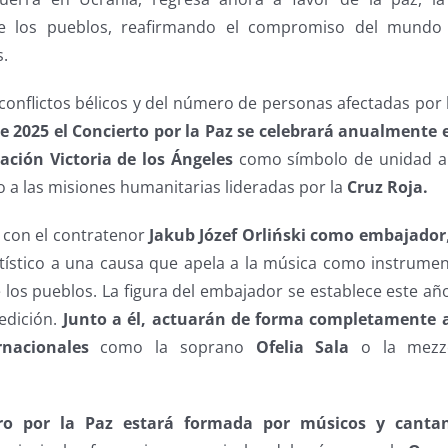
re los pueblos, reafirmando el compromiso del mundo 
s.
onflictos bélicos y del número de personas afectadas por 
de 2025 el Concierto por la Paz se celebrará anualmente
ación Victoria de los Ángeles
como símbolo de unidad a t
 a las misiones humanitarias lideradas por la
Cruz Roja.
á con el contratenor
Jakub Józef Orliński como embajador
ístico a una causa que apela a la música como instrume
los pueblos. La figura del embajador se establece este añ
edición.
Junto a él, actuarán de forma completamente al
rnacionales
como la soprano
Ofelia Sala
o la mezz
ro por la Paz
estará formada por músicos y cantan