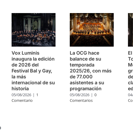
s
Vox Luminis
La OCG hace
El
inaugura la edición
balance de su
To
de 2026 del
temporada
Mo
Festival Bal y Gay,
2025/26, con más
g
la más
de 77.000
de
internacional de su
asistentes a su
cl
historia
programación
ed
05/08/2026
|
1
05/08/2026
|
0
04
Comentario
Comentarios
Co
o