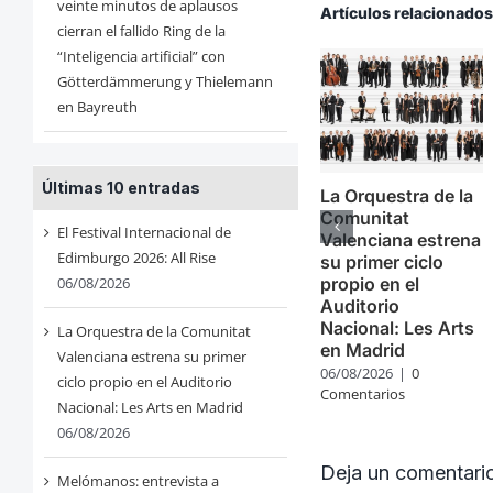
veinte minutos de aplausos
Artículos relacionado
cierran el fallido Ring de la
“Inteligencia artificial” con
Götterdämmerung y Thielemann
en Bayreuth
Últimas 10 entradas
La Orquestra de la
Comunitat
El Festival Internacional de
Valenciana estrena
Edimburgo 2026: All Rise
su primer ciclo
propio en el
06/08/2026
Auditorio
Nacional: Les Arts
La Orquestra de la Comunitat
en Madrid
Valenciana estrena su primer
06/08/2026
|
0
ciclo propio en el Auditorio
Comentarios
Nacional: Les Arts en Madrid
06/08/2026
Deja un comentari
Melómanos: entrevista a