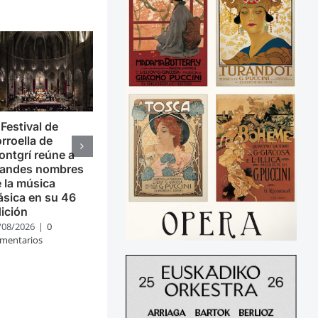
 Festival de
rroella de
ntgrí reúne a
randes nombres
 la música
ásica en su 46
ición
/08/2026
|
0
mentarios