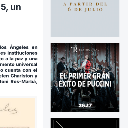
25, un
s
 los Ángeles en
les instituciones
to a la paz y una
emento universal
to cuenta con el
elen Charlston y
ntoni Ros-Marbà,