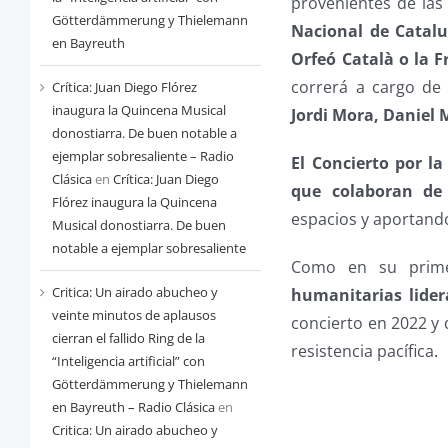
provenientes de las
Götterdämmerung y Thielemann
Nacional de Catalu
en Bayreuth
Orfeó Català o la 
correrá a cargo de
Crítica: Juan Diego Flórez
inaugura la Quincena Musical
Jordi Mora, Daniel 
donostiarra. De buen notable a
ejemplar sobresaliente – Radio
El Concierto por la
Clásica
en
Crítica: Juan Diego
que colaboran de
Flórez inaugura la Quincena
espacios y aportand
Musical donostiarra. De buen
notable a ejemplar sobresaliente
Como en su prime
Critica: Un airado abucheo y
humanitarias lider
veinte minutos de aplausos
concierto en 2022 y 
cierran el fallido Ring de la
resistencia pacífica
.
“Inteligencia artificial” con
Götterdämmerung y Thielemann
en Bayreuth – Radio Clásica
en
Critica: Un airado abucheo y