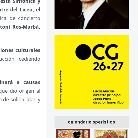
esta Sinfónica y
re del Liceu, el
ical del concierto
ntoni Ros-Marbà,
ciones culturales
cción, cediendo
tinará a causas
 que dio origen al
 de solidaridad y
calendario operístico