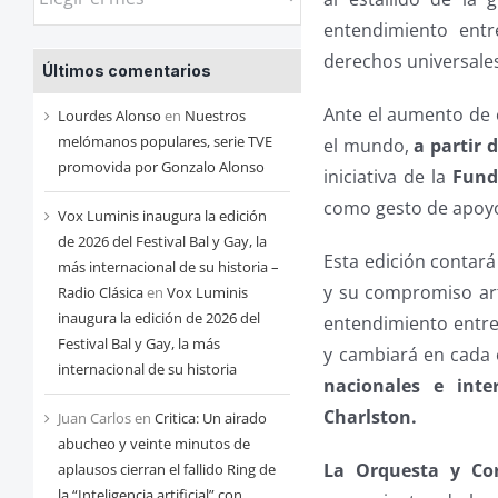
las
entendimiento ent
entradas
derechos universale
Últimos comentarios
de
cada
Ante el aumento de c
Lourdes Alonso
en
Nuestros
mes
melómanos populares, serie TVE
el mundo,
a partir 
promovida por Gonzalo Alonso
iniciativa de la
Fund
como gesto de apoyo
Vox Luminis inaugura la edición
de 2026 del Festival Bal y Gay, la
Esta edición contar
más internacional de su historia –
y su compromiso art
Radio Clásica
en
Vox Luminis
inaugura la edición de 2026 del
entendimiento entre 
Festival Bal y Gay, la más
y cambiará en cada 
internacional de su historia
nacionales e inte
Charlston.
Juan Carlos
en
Critica: Un airado
abucheo y veinte minutos de
La Orquesta y Co
aplausos cierran el fallido Ring de
la “Inteligencia artificial” con