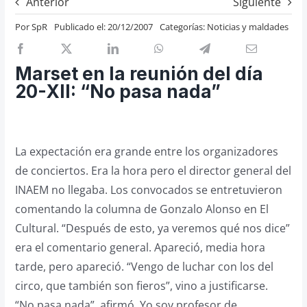
Anterior
Siguiente
Previos de ópera
Por
SpR
Publicado el: 20/12/2007
Categorías:
Noticias y maldades
Entrevistas
Recomendación
Marset en la reunión del día
Cosas de Beckmesser
20-XII: “No pasa nada”
Nosotros y privacidad
Buscar:
La expectación era grande entre los organizadores
de conciertos. Era la hora pero el director general del
INAEM no llegaba. Los convocados se entretuvieron
comentando la columna de Gonzalo Alonso en El
Cultural. “Después de esto, ya veremos qué nos dice”
era el comentario general. Apareció, media hora
tarde, pero apareció. “Vengo de luchar con los del
circo, que también son fieros”, vino a justificarse.
“No pasa nada”, afirmó. Yo soy profesor de