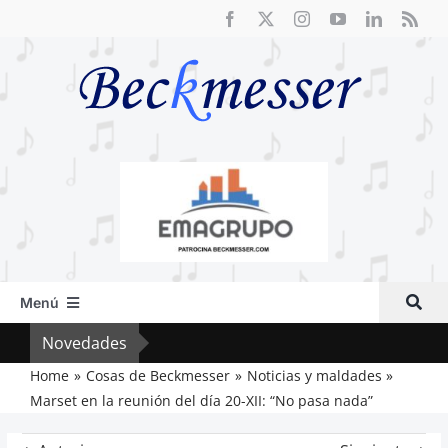
Saltar
al
contenido
Menú
Inicio
Novedades
El F
Actual
Home
Cosas de Beckmesser
Noticias y maldades
Marset en la reunión del día 20-XII: “No pasa nada”
Artículos
Crítica