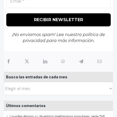
¡No enviamos spam! Lee nuestra
política de
privacidad
para más información.
Busca las entradas de cada mes
Busca
las
entradas
Últimos comentarios
de
cada
Lourdes Alonso
en
Nuestros melómanos populares, serie TVE