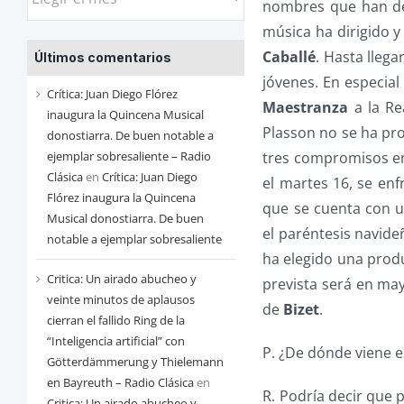
nombres que han dej
las
música ha dirigido 
entradas
Caballé
. Hasta llega
Últimos comentarios
de
jóvenes. En especial
cada
Crítica: Juan Diego Flórez
Maestranza
a la Re
mes
inaugura la Quincena Musical
Plasson no se ha pro
donostiarra. De buen notable a
ejemplar sobresaliente – Radio
tres compromisos en
Clásica
en
Crítica: Juan Diego
el martes 16, se enf
Flórez inaugura la Quincena
que se cuenta con 
Musical donostiarra. De buen
el paréntesis navide
notable a ejemplar sobresaliente
ha elegido una prod
Critica: Un airado abucheo y
prevista será en ma
veinte minutos de aplausos
de
Bizet
.
cierran el fallido Ring de la
“Inteligencia artificial” con
P. ¿De dónde viene 
Götterdämmerung y Thielemann
en Bayreuth – Radio Clásica
en
R. Podría decir que 
Critica: Un airado abucheo y