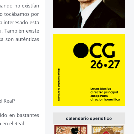
uando no existían
to tocábamos por
a interesado esta
a. También existe
sa son auténticas
l Real?
gido en bastantes
calendario operístico
 en el Real