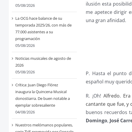
ilusión esta posibili
05/08/2026
me apetece dirigir 
La OCG hace balance de su
una gran afinidad.
temporada 2025/26, con más de
77.000 asistentes a su
programación
05/08/2026
Noticias musicales de agosto de
2026
05/08/2026
P. Hasta el punto 
español muy querido
Crítica: Juan Diego Flórez
inaugura la Quincena Musical
R. ¡Oh!
Alfredo. Er
donostiarra. De buen notable a
cantante que fue, y
ejemplar sobresaliente
buenos recuerdos t
04/08/2026
Domingo
,
José Carr
Nuestros melómanos populares,
serie TVE promovida por Gonzalo