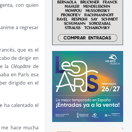
genta, con quien
e anime a regresar
rancés, que es el
cabo de dirigir en
ue la
Cléopâtre
de
haba en París esa
ber dirigido en el
 ha calentado el
ra me hace mucha