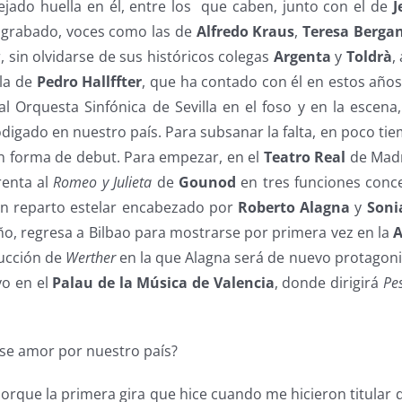
ado huella en él, entre los que caben, junto con el de
J
y grabado, voces como las de
Alfredo
Kraus
,
Teresa Berga
r, sin olvidarse de sus históricos colegas
Argenta
y
Toldrà
,
 la de
Pedro Hallffter
, que ha contado con él en estos años 
al Orquesta Sinfónica de Sevilla en el foso y en la escena,
digado en nuestro país. Para subsanar la falta, en poco ti
 forma de debut. Para empezar, en el
Teatro Real
de Madr
renta al
Romeo y Julieta
de
Gounod
en tres funciones concer
un reparto estelar encabezado por
Roberto Alagna
y
Soni
ño, regresa a Bilbao para mostrarse por primera vez en la
ucción de
Werther
en la que Alagna será de nuevo protagonis
yo en el
Palau de la Música de Valencia
, donde dirigirá
Pe
ese amor por nuestro país?
porque la primera gira que hice cuando me hicieron titular 