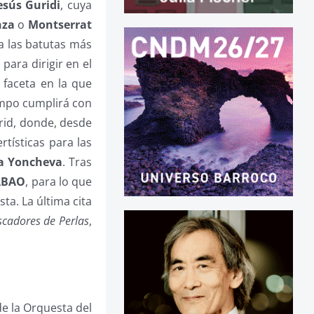
esús
Guridi
, cuya
nza
o
Montserrat
 a las batutas más
para dirigir en el
 faceta en la que
empo cumplirá con
id, donde, desde
tísticas para las
a Yoncheva
. Tras
ABAO
, para lo que
ta. La última cita
scadores de Perlas
,
de la Orquesta del