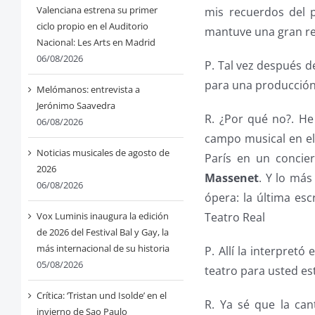
Valenciana estrena su primer
mis recuerdos del 
ciclo propio en el Auditorio
mantuve una gran rel
Nacional: Les Arts en Madrid
06/08/2026
P. Tal vez después d
para una producció
Melómanos: entrevista a
Jerónimo Saavedra
R. ¿Por qué no?. He
06/08/2026
campo musical en el 
Noticias musicales de agosto de
París en un concie
2026
Massenet
. Y lo más
06/08/2026
ópera: la última esc
Teatro Real
Vox Luminis inaugura la edición
de 2026 del Festival Bal y Gay, la
más internacional de su historia
P. Allí la interpret
05/08/2026
teatro para usted es
Crítica: ‘Tristan und Isolde’ en el
R. Ya sé que la ca
invierno de Sao Paulo