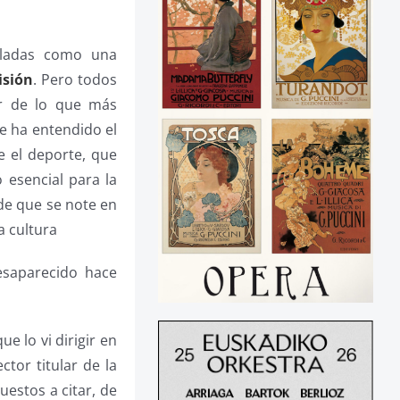
sladas como una
isión
. Pero todos
ar de lo que más
se ha entendido el
e el deporte, que
 esencial para la
de que se note en
a cultura
esaparecido hace
e lo vi dirigir en
tor titular de la
estos a citar, de