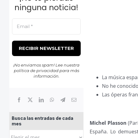
ninguna noticia!
¡No enviamos spam! Lee nuestra
política de privacidad
para más
información.
La música espa
No he conocido
Las óperas fran
Busca las entradas de cada
Michel Plasson
(Parí
mes
España. Lo demuest
Busca