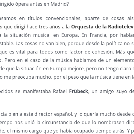
irigido ópera antes en Madrid?
nsamos en títulos convencionales, aparte de cosas ai
to
que dirigí hace tres años a la
Orquesta de la Radiotelev
la situación musical en Europa. En Francia, por habl
table. Las cosas no van bien, porque desde la política no 
 que es vital para todos como factor de cohesión. Más qu
. Pero en el caso de la música hablamos de un elemento
de que la situación en Europa mejore, pero no tengo claro 
o me preocupa mucho, por el peso que la música tiene en l
ecidos se manifestaba Rafael
Frübeck
, un amigo suyo d
cía bien a este director español, y lo quería mucho desde qu
iempo nos unió la circunstancia de que lo nombrasen direc
e, el mismo cargo que yo había ocupado tiempo atrás. Y pu