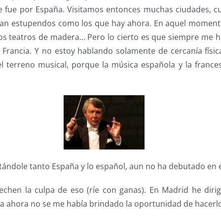
e fue por España. Visitamos entonces muchas ciudades, c
y tan estupendos como los que hay ahora. En aquel momen
uos teatros de madera… Pero lo cierto es que siempre me h
 Francia. Y no estoy hablando solamente de cercanía físic
l terreno musical, porque la música española y la france
ándole tanto España y lo español, aun no ha debutado en e
chen la culpa de eso (ríe con ganas). En Madrid he diri
a ahora no se me había brindado la oportunidad de hacerlo