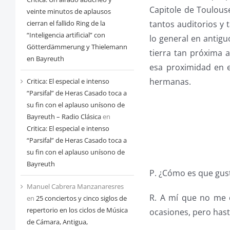
Capitole de Toulous
veinte minutos de aplausos
cierran el fallido Ring de la
tantos auditorios 
“Inteligencia artificial” con
lo general en antig
Götterdämmerung y Thielemann
tierra tan próxima a
en Bayreuth
esa proximidad en e
hermanas.
Critica: El especial e intenso
“Parsifal” de Heras Casado toca a
su fin con el aplauso unísono de
Bayreuth – Radio Clásica
en
Critica: El especial e intenso
“Parsifal” de Heras Casado toca a
su fin con el aplauso unísono de
Bayreuth
P. ¿Cómo es que gust
Manuel Cabrera Manzanaresres
R. A mí que no me e
en
25 conciertos y cinco siglos de
repertorio en los ciclos de Música
ocasiones, pero hast
de Cámara, Antigua,