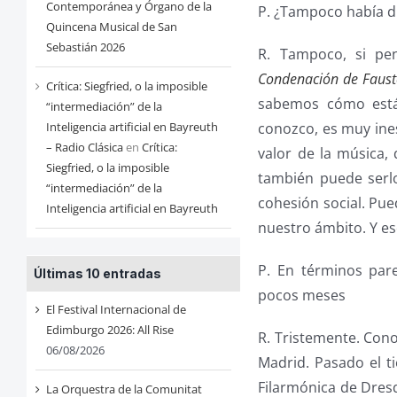
Contemporánea y Órgano de la
P. ¿Tampoco había d
Quincena Musical de San
Sebastián 2026
R. Tampoco, si pe
Condenación de Faus
Crítica: Siegfried, o la imposible
sabemos cómo está 
“intermediación” de la
conozco, es muy ines
Inteligencia artificial en Bayreuth
– Radio Clásica
en
Crítica:
valor de la música,
Siegfried, o la imposible
también puede serlo
“intermediación” de la
cohesión social. Pue
Inteligencia artificial en Bayreuth
nuestro ámbito. Y es
P. En términos par
Últimas 10 entradas
pocos meses
El Festival Internacional de
Edimburgo 2026: All Rise
R. Tristemente. Cono
06/08/2026
Madrid. Pasado el t
Filarmónica de Dresd
La Orquestra de la Comunitat