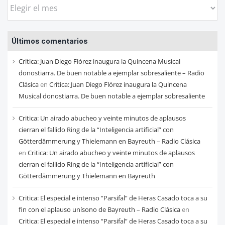
Busca
las
entradas
Últimos comentarios
de
cada
Crítica: Juan Diego Flórez inaugura la Quincena Musical
mes
donostiarra. De buen notable a ejemplar sobresaliente – Radio
Clásica
en
Crítica: Juan Diego Flórez inaugura la Quincena
Musical donostiarra. De buen notable a ejemplar sobresaliente
Critica: Un airado abucheo y veinte minutos de aplausos
cierran el fallido Ring de la “Inteligencia artificial” con
Götterdämmerung y Thielemann en Bayreuth – Radio Clásica
en
Critica: Un airado abucheo y veinte minutos de aplausos
cierran el fallido Ring de la “Inteligencia artificial” con
Götterdämmerung y Thielemann en Bayreuth
Critica: El especial e intenso “Parsifal” de Heras Casado toca a su
fin con el aplauso unísono de Bayreuth – Radio Clásica
en
Critica: El especial e intenso “Parsifal” de Heras Casado toca a su