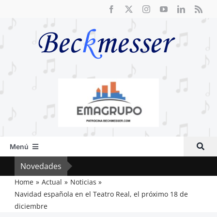
Saltar
al
contenido
Menú
Inicio
Novedades
Vox 
Actual
Home
Actual
Noticias
Navidad española en el Teatro Real, el próximo 18 de
Artículos
diciembre
Crítica