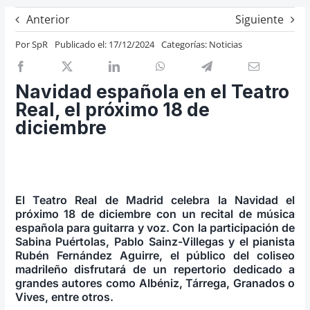
Previos de ópera
Anterior
Siguiente
Entrevistas
Por
SpR
Publicado el: 17/12/2024
Categorías:
Noticias
Recomendación
Cosas de Beckmesser
Navidad española en el Teatro
Real, el próximo 18 de
Nosotros y privacidad
diciembre
Buscar:
El Teatro Real de Madrid celebra la Navidad el
próximo 18 de diciembre con un recital de música
española para guitarra y voz. Con la participación de
Sabina Puértolas, Pablo Sainz-Villegas y el pianista
Rubén Fernández Aguirre, el público del coliseo
madrileño disfrutará de un repertorio dedicado a
grandes autores como Albéniz, Tárrega, Granados o
Vives, entre otros.