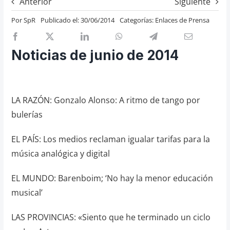
Anterior
Siguiente
Previos de ópera
Por
SpR
Publicado el: 30/06/2014
Categorías:
Enlaces de Prensa
Entrevistas
Recomendación
Noticias de junio de 2014
Cosas de Beckmesser
Nosotros y privacidad
LA RAZÓN: Gonzalo Alonso: A ritmo de tango por
Buscar:
bulerías
EL PAÍS: Los medios reclaman igualar tarifas para la
música analógica y digital
EL MUNDO: Barenboim; ‘No hay la menor educación
musical’
LAS PROVINCIAS: «Siento que he terminado un ciclo