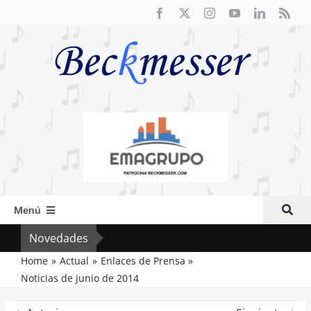
Saltar
al
contenido
Menú
Inicio
Novedades
Crít
Actual
Home
Actual
Enlaces de Prensa
Noticias de junio de 2014
Artículos
Crítica