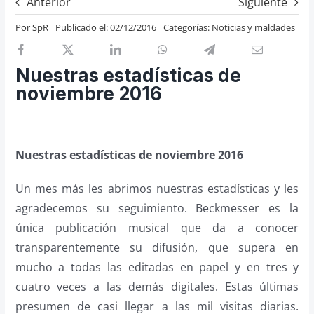
Anterior
Siguiente
Previos de ópera
Por
SpR
Publicado el: 02/12/2016
Categorías:
Noticias y maldades
Entrevistas
Recomendación
Nuestras estadísticas de
Cosas de Beckmesser
noviembre 2016
Nosotros y privacidad
Buscar:
Nuestras estadísticas de noviembre 2016
Un mes más les abrimos nuestras estadísticas y les
agradecemos su seguimiento. Beckmesser es la
única publicación musical que da a conocer
transparentemente su difusión, que supera en
mucho a todas las editadas en papel y en tres y
cuatro veces a las demás digitales. Estas últimas
presumen de casi llegar a las mil visitas diarias.