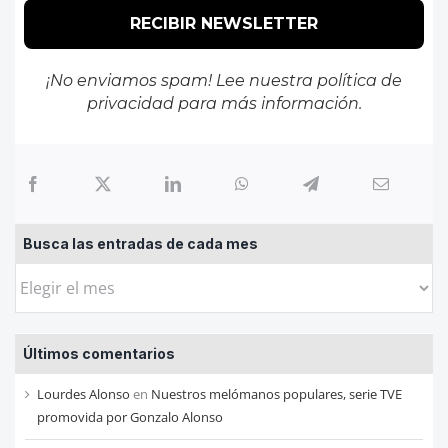
¡No enviamos spam! Lee nuestra
política de
privacidad
para más información.
Busca las entradas de cada mes
Busca
las
entradas
Últimos comentarios
de
cada
Lourdes Alonso
en
Nuestros melómanos populares, serie TVE
mes
promovida por Gonzalo Alonso