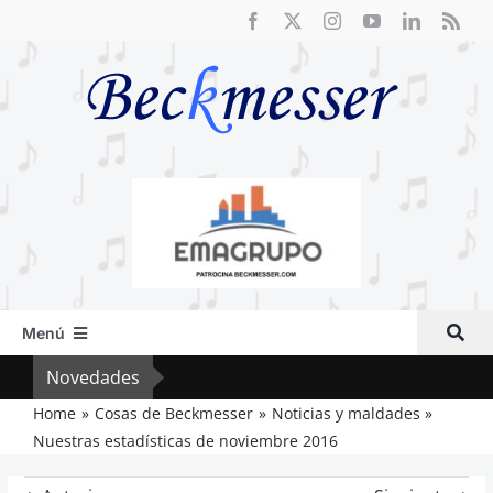
Saltar
al
contenido
Menú
Inicio
Novedades
Crít
Actual
Home
Cosas de Beckmesser
Noticias y maldades
Nuestras estadísticas de noviembre 2016
Artículos
Crítica