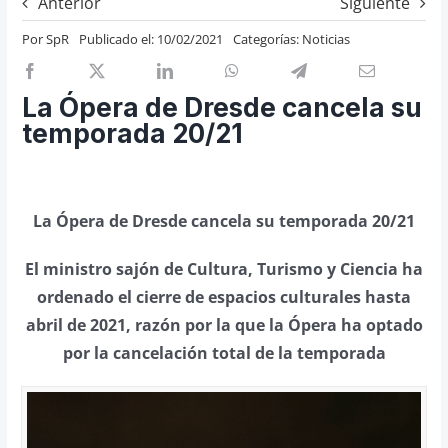
Anterior
Siguiente
Previos de ópera
Por
SpR
Publicado el: 10/02/2021
Categorías:
Noticias
Entrevistas
Recomendación
La Ópera de Dresde cancela su
Cosas de Beckmesser
temporada 20/21
Nosotros y privacidad
Buscar:
La Ópera de Dresde cancela su temporada 20/21
El ministro sajón de Cultura, Turismo y Ciencia ha
ordenado el cierre de espacios culturales hasta
abril de 2021, razón por la que la Ópera ha optado
por la cancelación total de la temporada