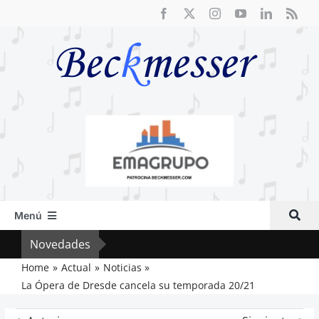
Saltar
al
contenido
Menú
Inicio
Novedades
Crít
Actual
Home
Actual
Noticias
La Ópera de Dresde cancela su temporada 20/21
Artículos
Crítica