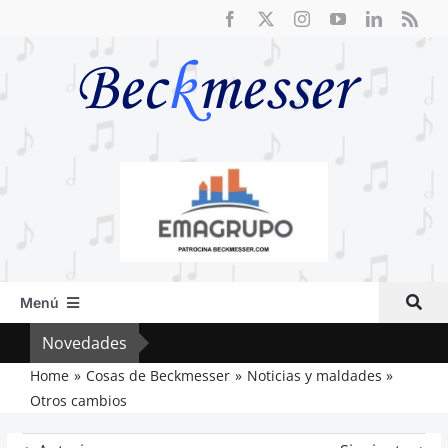
Saltar
al
contenido
Menú
Inicio
Novedades
Crít
Actual
Home
Cosas de Beckmesser
Noticias y maldades
Otros cambios
Artículos
Crítica