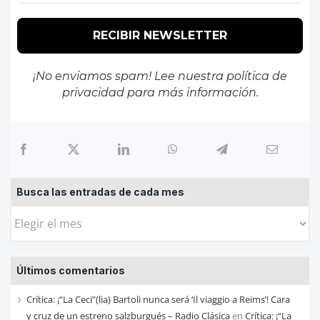
¡No enviamos spam! Lee nuestra
política de
privacidad
para más información.
Busca las entradas de cada mes
Busca
las
entradas
Últimos comentarios
de
cada
Crítica: ¡“La Ceci”(lia) Bartoli nunca será ‘Il viaggio a Reims’! Cara
mes
y cruz de un estreno salzburgués – Radio Clásica
en
Crítica: ¡“La