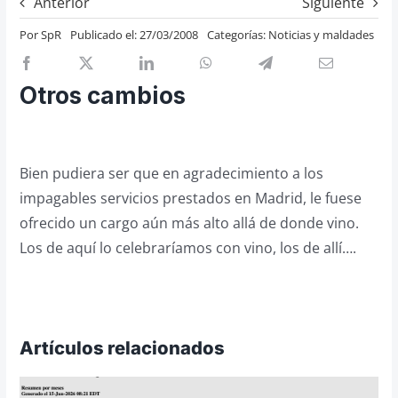
Anterior
Siguiente
Previos de ópera
Por
SpR
Publicado el: 27/03/2008
Categorías:
Noticias y maldades
Entrevistas
Recomendación
Otros cambios
Cosas de Beckmesser
Nosotros y privacidad
Bien pudiera ser que en agradecimiento a los
Buscar:
impagables servicios prestados en Madrid, le fuese
ofrecido un cargo aún más alto allá de donde vino.
Los de aquí lo celebraríamos con vino, los de allí….
Artículos relacionados