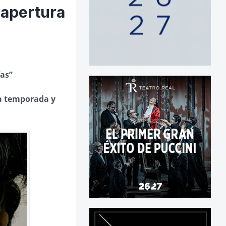
eapertura
ías”
ma temporada y