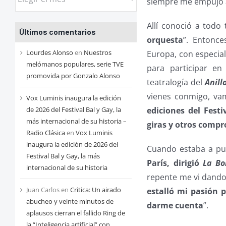
siempre me empujó a
las
entradas
Allí conoció a todo
Últimos comentarios
de
orquesta
”. Entonce
cada
Lourdes Alonso
en
Nuestros
Europa, con especial
mes
melómanos populares, serie TVE
para participar en
promovida por Gonzalo Alonso
teatralogía del
Anill
vienes conmigo, va
Vox Luminis inaugura la edición
ediciones del Fes
de 2026 del Festival Bal y Gay, la
más internacional de su historia –
giras y otros comp
Radio Clásica
en
Vox Luminis
inaugura la edición de 2026 del
Cuando estaba a pu
Festival Bal y Gay, la más
París, dirigió
La B
internacional de su historia
repente me vi dando
Juan Carlos
en
Critica: Un airado
estalló mi pasión 
abucheo y veinte minutos de
darme cuenta
”.
aplausos cierran el fallido Ring de
la “Inteligencia artificial” con