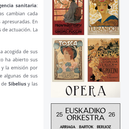
gencia sanitaria
:
ias cambian cada
s apresuradas. En
 de actuación. La
la acogida de sus
to ha abierto sus
y la emisión por
te algunas de sus
de
Sibelius
y las