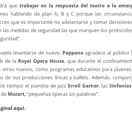
ndrá que
trabajar en la respuesta del teatro a la emer
os hablando de plan A, B y C porque las circunstanc
creo que es importante no adelantarse y tomar decisione
n las medidas de seguridad las que marquen los protocolos
eguridad”.
pueda levantarse de nuevo,
Pappano
agradece al público 
eb de la
Royal Opera House
, que durante el confinamien
o otros nuevos, como programas educativos para jóvenes 
s de sus producciones líricas y ballets. Además, compar
te tiempo: el pianista de jazz
Erroll Garner
, las
Sinfonías
de
Mozart,
“pequeñas óperas sin palabras”.
iginal aquí.