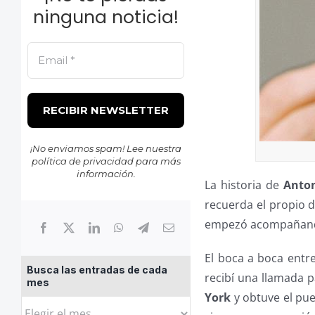
ninguna noticia!
¡No enviamos spam! Lee nuestra
política de privacidad
para más
información.
La historia de
Anto
recuerda el propio di
empezó acompañando 
El boca a boca entre
Busca las entradas de cada
recibí una llamada 
mes
York
y obtuve el pu
Busca