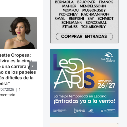
sette Oropesa:
lvira es la cima
 una carrera y
o de los papeles
s difíciles de la
pera”
/07/2026
|
1
mentario