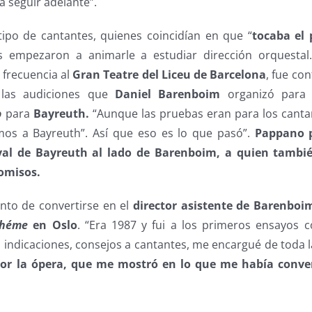
 seguir adelante”.
 tipo de cantantes, quienes coincidían en que “
tocaba el
s empezaron a animarle a estudiar dirección orquestal.
 frecuencia al
Gran Teatre del Liceu de Barcelona
, fue co
 las audiciones que
Daniel Barenboim
organizó para e
o
para
Bayreuth.
“Aunque las pruebas eran para los cantan
mos a Bayreuth”. Así que eso es lo que pasó”.
Pappano p
tival de Bayreuth al lado de Barenboim, a quien tamb
romisos.
nto de convertirse en el
director asistente de Barenboi
ohéme
en Oslo
. “Era 1987 y fui a los primeros ensayos 
 indicaciones, consejos a cantantes, me encargué de toda 
por la ópera, que me mostró en lo que me había conve