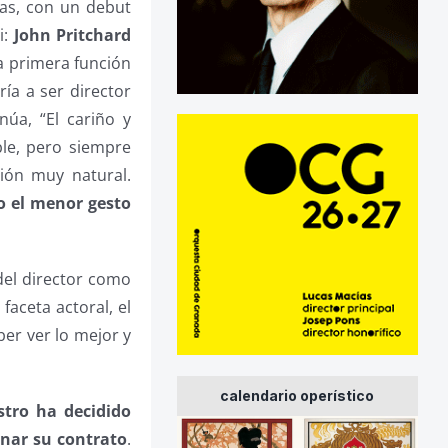
as, con un debut
i:
John Pritchard
la primera función
ía a ser director
núa, “El cariño y
ble, pero siempre
ión muy natural.
lo el menor gesto
del director como
faceta actoral, el
ber ver lo mejor y
calendario operístico
stro ha decidido
inar su contrato
.