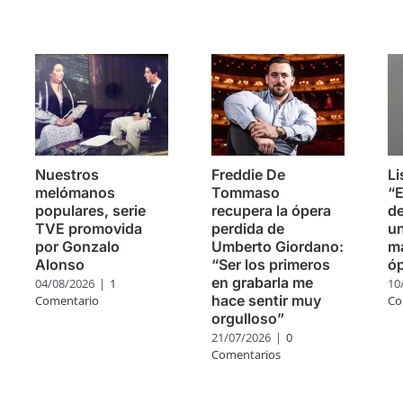
s
Nuestros
Freddie De
Li
melómanos
Tommaso
“E
populares, serie
recupera la ópera
de
TVE promovida
perdida de
un
por Gonzalo
Umberto Giordano:
má
Alonso
“Ser los primeros
ó
en grabarla me
04/08/2026
|
1
10
hace sentir muy
Comentario
Co
orgulloso”
21/07/2026
|
0
Comentarios