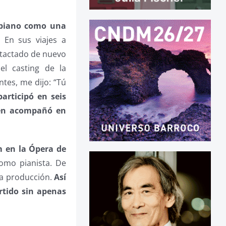
 piano como una
 En sus viajes a
ntactado de nuevo
l casting de la
tes, me dijo: “Tú
articipó en seis
ién acompañó en
m en la Ópera de
como pianista. De
la producción.
Así
rtido sin apenas