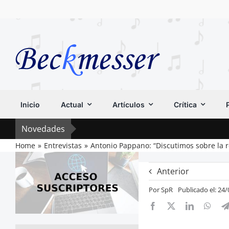
Saltar
al
contenido
Inicio
Actual
Artículos
Crítica
Novedades
Home
Entrevistas
Antonio Pappano: “Discutimos sobre la r
Anterior
Por
SpR
Publicado el: 24