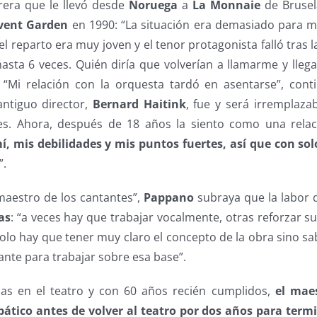
rera que le llevó desde
Noruega
a
La Monnaie
de Brusel
vent Garden
en 1990: “La situación era demasiado para m
el reparto era muy joven y el tenor protagonista falló tras 
sta 6 veces. Quién diría que volverían a llamarme y llegar
.
“Mi relación con la orquesta tardó en asentarse”, conti
ntiguo director,
Bernard Haitink
, fue y será irremplaza
es. Ahora, después de 18 años la siento como una relac
, mis debilidades y mis puntos fuertes, así que con so
”.
aestro de los cantantes”,
Pappano
subraya que la labor 
as
: “a veces hay que trabajar vocalmente, otras reforzar su 
solo hay que tener muy claro el concepto de la obra sino sa
ante para trabajar sobre esa base”.
das en el teatro y con 60 años recién cumplidos,
el mae
ático antes de volver al teatro por dos años para term