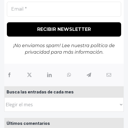
¡No enviamos spam! Lee nuestra
política de
privacidad
para más información.
Busca las entradas de cada mes
Busca
las
entradas
Últimos comentarios
de