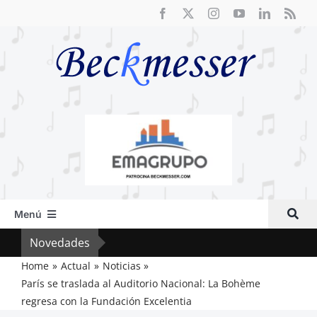
Saltar
al
contenido
Menú
Inicio
Novedades
Crít
Actual
Home
Actual
Noticias
París se traslada al Auditorio Nacional: La Bohème
Artículos
regresa con la Fundación Excelentia
Crítica