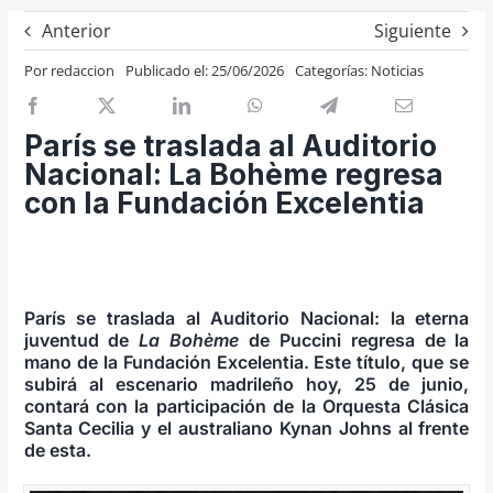
Previos de ópera
Anterior
Siguiente
Entrevistas
Por
redaccion
Publicado el: 25/06/2026
Categorías:
Noticias
Recomendación
Cosas de Beckmesser
París se traslada al Auditorio
Nacional: La Bohème regresa
Nosotros y privacidad
con la Fundación Excelentia
Buscar:
París se traslada al Auditorio Nacional: la eterna
juventud de
La Bohème
de Puccini regresa de la
mano de la Fundación Excelentia. Este título, que se
subirá al escenario madrileño hoy, 25 de junio,
contará con la participación de la Orquesta Clásica
Santa Cecilia y el australiano Kynan Johns al frente
de esta.