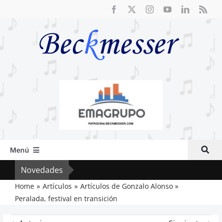
Saltar
al
contenido
Menú
Inicio
Novedades
Vox 
Actual
Home
Artículos
Artículos de Gonzalo Alonso
Peralada, festival en transición
Artículos
Crítica