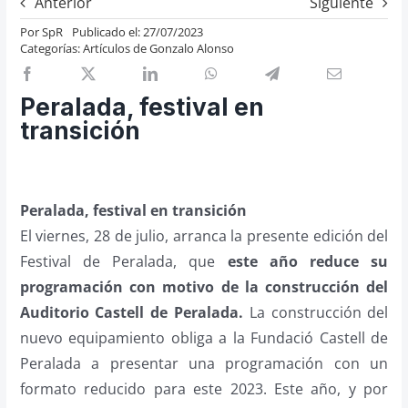
Anterior
Siguiente
Previos de ópera
Por
SpR
Publicado el: 27/07/2023
Categorías:
Artículos de Gonzalo Alonso
Entrevistas
Recomendación
Peralada, festival en
Cosas de Beckmesser
transición
Nosotros y privacidad
Buscar:
Peralada, festival en transición
El viernes, 28 de julio, arranca la presente edición del
Festival de Peralada, que
este año reduce su
programación con motivo de la construcción del
Auditorio Castell de Peralada.
La construcción del
nuevo equipamiento obliga a la Fundació Castell de
Peralada a presentar una programación con un
formato reducido para este 2023. Este año, y por