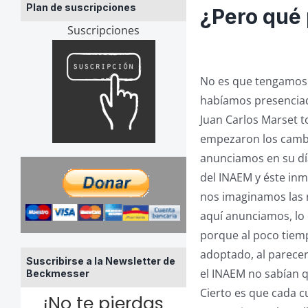
Plan de suscripciones
¿Pero qué
Suscripciones
No es que tengamos m
habíamos presenciad
Juan Carlos Marset t
empezaron los cambi
anunciamos en su dí
del INAEM y éste in
nos imaginamos las 
aquí anunciamos, lo
porque al poco tiemp
adoptado, al parecer
Suscribirse a la Newsletter de
el INAEM no sabían qu
Beckmesser
Cierto es que cada c
¡No te pierdas