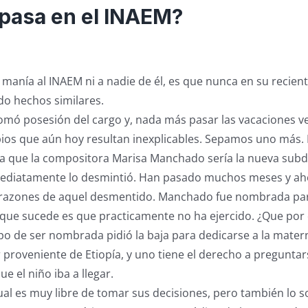
 pasa en el INAEM?
anía al INAEM ni a nadie de él, es que nunca en su recient
o hechos similares.
omó posesión del cargo y, nada más pasar las vacaciones v
os que aún hoy resultan inexplicables. Sepamos uno más. 
a que la compositora Marisa Manchado sería la nueva subd
mediatamente lo desmintió. Han pasado muchos meses y a
razones de aquel desmentido. Manchado fue nombrada par
 que sucede es que practicamente no ha ejercido. ¿Que por
o de ser nombrada pidió la baja para dedicarse a la mater
 proveniente de Etiopía, y uno tiene el derecho a pregunta
e el niño iba a llegar.
ual es muy libre de tomar sus decisiones, pero también lo