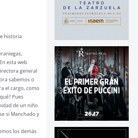
e historia
eraniegas,
En esta web
irectora general
hora sabemos o
a el cargo, como
 qué? Pues
nidad de un niño
rse si Manchado y
 somos los demás