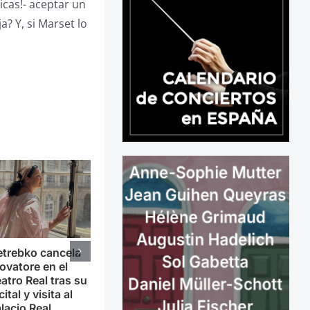
icas!- aceptar un
? Y, si Marset lo
trebko cancela
ovatore en el
atro Real tras su
cital y visita al
lacio Real