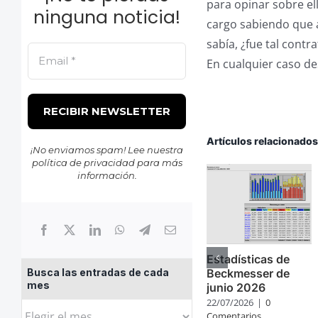
para opinar sobre ell
ninguna noticia!
cargo sabiendo que a
sabía, ¿fue tal contr
En cualquier caso d
Artículos relacionado
¡No enviamos spam! Lee nuestra
política de privacidad
para más
información.
Estadísticas de
Busca las entradas de cada
Beckmesser de
mes
junio 2026
22/07/2026
|
0
Busca
Comentarios