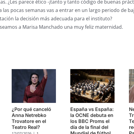
as. ¿Les parece ético -¡tanto y tanto código de buenas práct
 las pocas semanas vas a entrar en un largo periodo de baja
atación la decisión más adecuada para el instituto?
eseamos a Marisa Manchado una muy feliz maternidad.
s
¿Por qué canceló
España vs España:
Ne
Anna Netrebko
la OCNE debuta en
Tr
Trovatore en el
los BBC Proms el
Te
Teatro Real?
día de la final del
re
Mundial de fútbol
Pa
17/07/2026
|
1