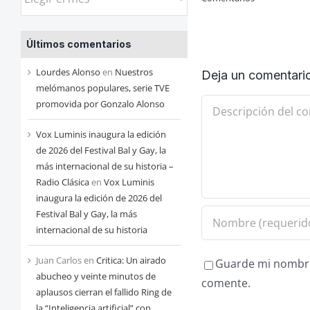
las
entradas
Últimos comentarios
de
cada
Lourdes Alonso
en
Nuestros
Deja un comentari
mes
melómanos populares, serie TVE
Comentario
promovida por Gonzalo Alonso
Vox Luminis inaugura la edición
de 2026 del Festival Bal y Gay, la
más internacional de su historia –
Radio Clásica
en
Vox Luminis
inaugura la edición de 2026 del
Festival Bal y Gay, la más
internacional de su historia
Juan Carlos
en
Critica: Un airado
Guarde mi nombre,
abucheo y veinte minutos de
comente.
aplausos cierran el fallido Ring de
la “Inteligencia artificial” con