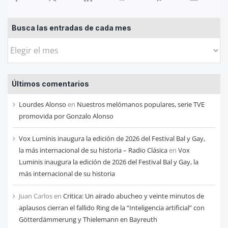
Busca las entradas de cada mes
Busca
las
entradas
Últimos comentarios
de
cada
Lourdes Alonso
en
Nuestros melómanos populares, serie TVE
mes
promovida por Gonzalo Alonso
Vox Luminis inaugura la edición de 2026 del Festival Bal y Gay,
la más internacional de su historia – Radio Clásica
en
Vox
Luminis inaugura la edición de 2026 del Festival Bal y Gay, la
más internacional de su historia
Juan Carlos
en
Critica: Un airado abucheo y veinte minutos de
aplausos cierran el fallido Ring de la “Inteligencia artificial” con
Götterdämmerung y Thielemann en Bayreuth