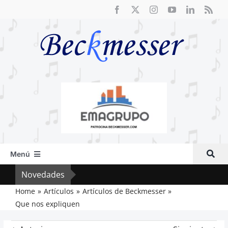
Saltar
al
contenido
Menú
Inicio
Novedades
Crít
Actual
Home
Artículos
Artículos de Beckmesser
Que nos expliquen
Artículos
Crítica