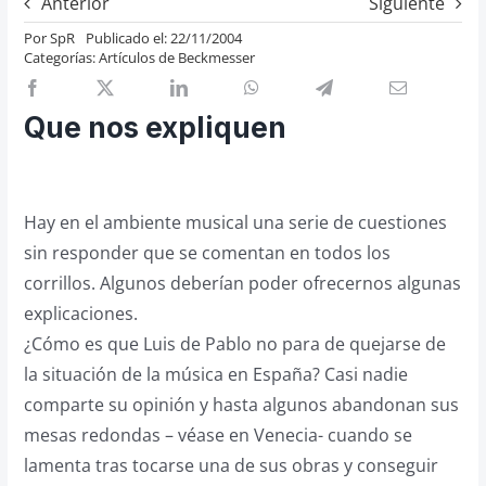
Anterior
Siguiente
Previos de ópera
Por
SpR
Publicado el: 22/11/2004
Categorías:
Artículos de Beckmesser
Entrevistas
Recomendación
Que nos expliquen
Cosas de Beckmesser
Nosotros y privacidad
Buscar:
Hay en el ambiente musical una serie de cuestiones
sin responder que se comentan en todos los
corrillos. Algunos deberían poder ofrecernos algunas
explicaciones.
¿Cómo es que Luis de Pablo no para de quejarse de
la situación de la música en España? Casi nadie
comparte su opinión y hasta algunos abandonan sus
mesas redondas – véase en Venecia- cuando se
lamenta tras tocarse una de sus obras y conseguir