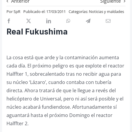
Anterior
Siguiente
Previos de ópera
Por
SpR
Publicado el: 17/03/2011
Categorías:
Noticias y maldades
Entrevistas
Recomendación
Real Fukushima
Cosas de Beckmesser
Nosotros y privacidad
La cosa está que arde y la contaminación aumenta
Buscar:
cada día. El próximo peligro es que explote el reactor
Halffter 1, sobrecalentado tras no recibir agua para
su núcleo ‘Lázaro’, cuando contaba con tubería
directa. Ahora tratará de que le llegue a revés del
helicóptero de Universal, pero ni así será posible y el
núcleo acabará fundiendose. Afortunadamente sí
aguantará hasta el próximo Domingo el reactor
Halffter 2.