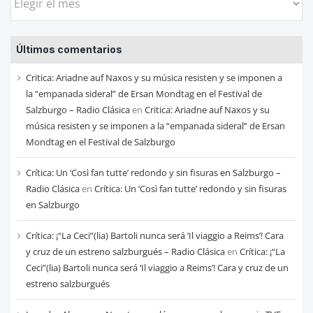
las
entradas
Últimos comentarios
de
cada
Critica: Ariadne auf Naxos y su música resisten y se imponen a
mes
la “empanada sideral” de Ersan Mondtag en el Festival de
Salzburgo – Radio Clásica
en
Critica: Ariadne auf Naxos y su
música resisten y se imponen a la “empanada sideral” de Ersan
Mondtag en el Festival de Salzburgo
Crítica: Un ‘Così fan tutte’ redondo y sin fisuras en Salzburgo –
Radio Clásica
en
Crítica: Un ‘Così fan tutte’ redondo y sin fisuras
en Salzburgo
Crítica: ¡“La Ceci”(lia) Bartoli nunca será ‘Il viaggio a Reims’! Cara
y cruz de un estreno salzburgués – Radio Clásica
en
Crítica: ¡“La
Ceci”(lia) Bartoli nunca será ‘Il viaggio a Reims’! Cara y cruz de un
estreno salzburgués