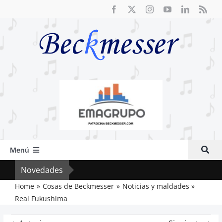
Saltar
al
contenido
Menú
Inicio
Novedades
El R
Actual
Home
Cosas de Beckmesser
Noticias y maldades
Real Fukushima
Artículos
Crítica