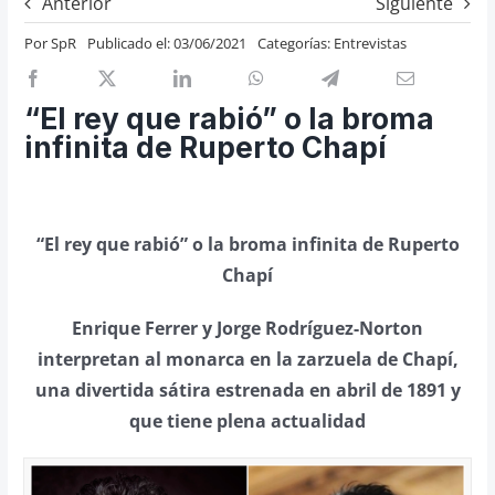
Anterior
Siguiente
Previos de ópera
Por
SpR
Publicado el: 03/06/2021
Categorías:
Entrevistas
Entrevistas
Recomendación
“El rey que rabió” o la broma
Cosas de Beckmesser
infinita de Ruperto Chapí
Nosotros y privacidad
Buscar:
“El rey que rabió” o la broma infinita de Ruperto
Chapí
Enrique Ferrer y Jorge Rodríguez-Norton
interpretan al monarca en la zarzuela de Chapí,
una divertida sátira estrenada en abril de 1891 y
que tiene plena actualidad