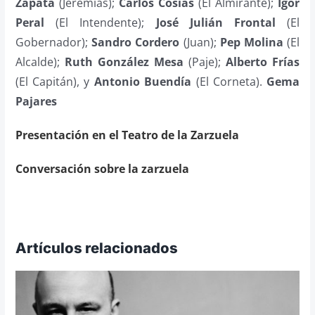
Zapata
(Jeremías);
Carlos Cosías
(El Almirante);
Igor
Peral
(El Intendente);
José Julián Frontal
(El
Gobernador);
Sandro Cordero
(Juan);
Pep Molina
(El
Alcalde);
Ruth González Mesa
(Paje);
Alberto Frías
(El Capitán), y
Antonio Buendía
(El Corneta).
Gema
Pajares
Presentación en el Teatro de la Zarzuela
Conversación sobre la zarzuela
Artículos relacionados