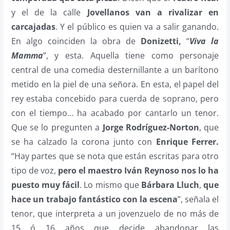
y el de la calle
Jovellanos
van a rivalizar en
carcajadas
. Y el público es quien va a salir ganando.
En algo coinciden la obra de
Donizetti,
“
Viva la
Mamma
”, y esta. Aquella tiene como personaje
central de una comedia desternillante a un barítono
metido en la piel de una señora. En esta, el papel del
rey estaba concebido para cuerda de soprano, pero
con el tiempo… ha acabado por cantarlo un tenor.
Que se lo pregunten a
Jorge Rodríguez-Norton
, que
se ha calzado la corona junto con
Enrique Ferrer.
“Hay partes que se nota que están escritas para otro
tipo de voz,
pero el maestro Iván Reynoso nos lo ha
puesto muy fácil
. Lo mismo que
Bárbara Lluch
,
que
hace un trabajo fantástico con la escena
”, señala el
tenor, que interpreta a un jovenzuelo de no más de
15 ó 16 años que decide abandonar las