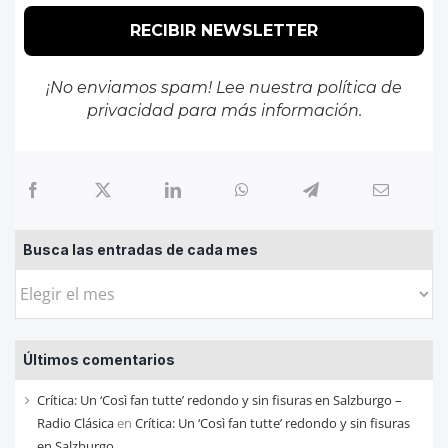
¡No enviamos spam! Lee nuestra
política de
privacidad
para más información.
Busca las entradas de cada mes
Busca
las
entradas
Últimos comentarios
de
cada
Crítica: Un ‘Così fan tutte’ redondo y sin fisuras en Salzburgo –
mes
Radio Clásica
en
Crítica: Un ‘Così fan tutte’ redondo y sin fisuras
en Salzburgo