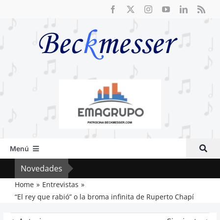
Saltar
al
contenido
Menú
Inicio
Novedades
Cri
Actual
Home
Entrevistas
“El rey que rabió” o la broma infinita de Ruperto Chapí
Artículos
Crítica