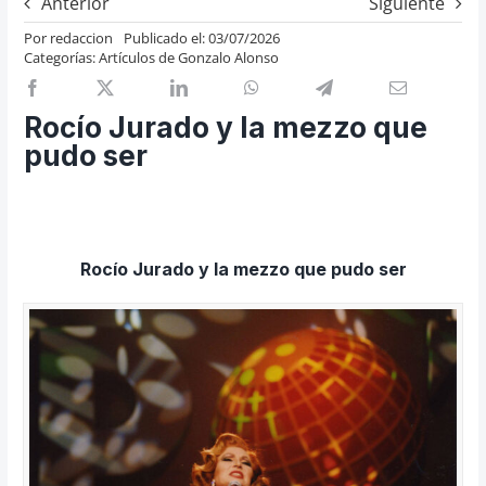
Anterior
Siguiente
Previos de ópera
Por
redaccion
Publicado el: 03/07/2026
Categorías:
Artículos de Gonzalo Alonso
Entrevistas
Recomendación
Rocío Jurado y la mezzo que
Cosas de Beckmesser
pudo ser
Nosotros y privacidad
Buscar:
Rocío Jurado y la mezzo que pudo ser