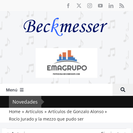
Saltar
al
contenido
Menú
Inicio
Novedades
Crít
Actual
Home
Artículos
Artículos de Gonzalo Alonso
Rocío Jurado y la mezzo que pudo ser
Artículos
Crítica