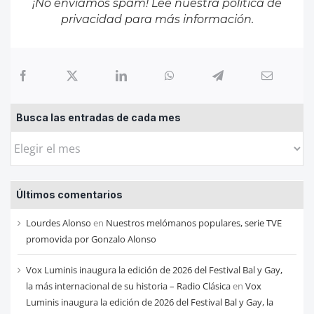
¡No enviamos spam! Lee nuestra
política de
privacidad
para más información.
Busca las entradas de cada mes
Busca
las
entradas
Últimos comentarios
de
cada
Lourdes Alonso
en
Nuestros melómanos populares, serie TVE
mes
promovida por Gonzalo Alonso
Vox Luminis inaugura la edición de 2026 del Festival Bal y Gay,
la más internacional de su historia – Radio Clásica
en
Vox
Luminis inaugura la edición de 2026 del Festival Bal y Gay, la