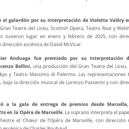
ó el galardón por su interpretación de Violetta Valéry 
Gran Teatre del Liceu, Scottish Opera, Teatro Real y Wels
es tuvieron lugar en enero y febrero de 2025, con dire
 dirección escénica de David McVicar.
bier Anduaga fue premiado por su interpretación 
ncenzo Bellini,
una producción del Gran Teatre del Liceu,
kyo y Teatro Massimo di Palermo. Las representaciones 
, bajo la dirección musical de Lorenzo Passerini y con dir
ió a la gala de entrega de premios desde Marsella
tto
en la Opéra de Marseille
. La soprano interpreta el pap
chestre et Chœur de l’Opéra de Marseille, con dirección
ón escénica de Charles Roubaud.