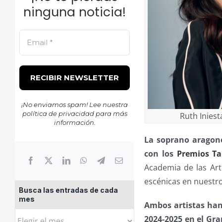
ninguna noticia!
¡No enviamos spam! Lee nuestra
política de privacidad
para más
Ruth Iniest
información.
La soprano aragone
con los
Premios Ta
Academia de las Art
escénicas en nuestro
Busca las entradas de cada
mes
Ambos artistas han
Busca
2024-2025 en el Gra