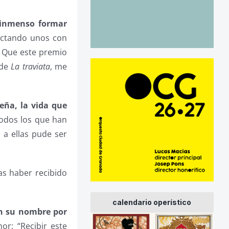
 inmenso formar
ectando unos con
. Que este premio
 de
La traviata
, me
ña, la vida que
odos los que han
 a ellas pude ser
ras haber recibido
calendario operístico
en su nombre por
or: “Recibir este