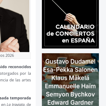
cos 2026
sido reconocidos
otorgados por la
ncia de las artes
pasada temporada
o en
La traviata
, de