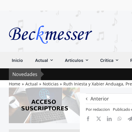
Saltar
al
contenido
Inicio
Actual
Artículos
Crítica
Novedades
Home
Actual
Noticias
Ruth Iniesta y Xabier Anduaga, Pre
Anterior
Por
redaccion
Publicado 