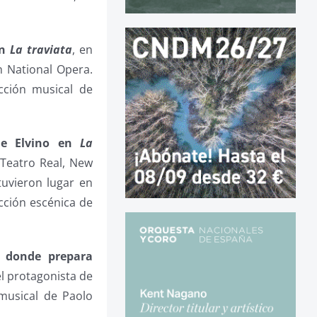
en
La traviata
, en
h National Opera.
cción musical de
de Elvino en
La
 Teatro Real, New
tuvieron lugar en
ección escénica de
, donde prepara
el protagonista de
 musical de Paolo