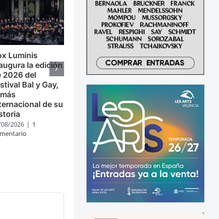
ox Luminis
augura la edición
 2026 del
stival Bal y Gay,
 más
ternacional de su
storia
/08/2026
|
1
mentario