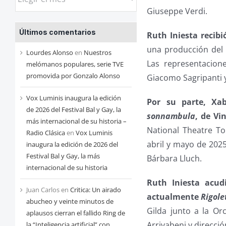
las
Giuseppe Verdi.
entradas
Últimos comentarios
Ruth Iniesta recibi
de
una producción del 
cada
Lourdes Alonso
en
Nuestros
Las representacion
mes
melómanos populares, serie TVE
promovida por Gonzalo Alonso
Giacomo Sagripanti y
Vox Luminis inaugura la edición
Por su parte, Xa
de 2026 del Festival Bal y Gay, la
sonnambula
, de Vi
más internacional de su historia –
National Theatre To
Radio Clásica
en
Vox Luminis
abril y mayo de 2025
inaugura la edición de 2026 del
Festival Bal y Gay, la más
Bárbara Lluch.
internacional de su historia
Ruth Iniesta acud
Juan Carlos
en
Critica: Un airado
actualmente
Rigole
abucheo y veinte minutos de
Gilda junto a la Or
aplausos cierran el fallido Ring de
Arrivabeni y direcci
la “Inteligencia artificial” con