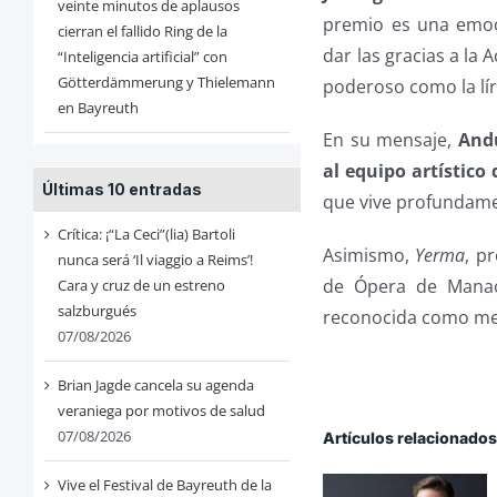
veinte minutos de aplausos
premio es una emoc
cierran el fallido Ring de la
dar las gracias a la 
“Inteligencia artificial” con
Götterdämmerung y Thielemann
poderoso como la lír
en Bayreuth
En su mensaje,
Andu
al equipo artístico
Últimas 10 entradas
que vive profundamen
Crítica: ¡“La Ceci”(lia) Bartoli
Asimismo,
Yerma
, p
nunca será ‘Il viaggio a Reims’!
de Ópera de Manaos
Cara y cruz de un estreno
salzburgués
reconocida como mejo
07/08/2026
Brian Jagde cancela su agenda
veraniega por motivos de salud
07/08/2026
Artículos relacionado
Vive el Festival de Bayreuth de la