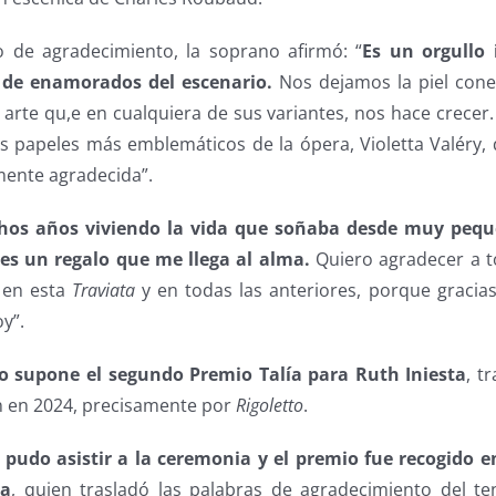
 de agradecimiento, la soprano afirmó: “
Es un orgullo
a de enamorados del escenario.
Nos dejamos la piel con
 arte qu,e en cualquiera de sus variantes, nos hace crecer
os papeles más emblemáticos de la ópera, Violetta Valéry,
ente agradecida”.
os años viviendo la vida que soñaba desde muy peque
o es un regalo que me llega al alma.
Quiero agradecer a t
 en esta
Traviata
y en todas las anteriores, porque gracias
y”.
o supone el segundo Premio Talía para Ruth Iniesta
, t
 en 2024, precisamente por
Rigoletto
.
pudo asistir a la ceremonia y el premio fue recogido 
da
, quien trasladó las palabras de agradecimiento del ten