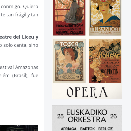
 conmigo. Quiero
e tan frágil y tan
atre del Liceu y
 solo canta, sino
 Festival Amazonas
ém (Brasil), fue