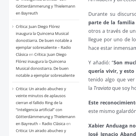
Götterdämmerung y Thielemann
en Bayreuth
Durante su discurso
parte de la famili
Crítica: Juan Diego Flórez
otros a través de un
inaugura la Quincena Musical
llegue por uno de l
donostiarra. De buen notable a
hace estar inmensam
ejemplar sobresaliente – Radio
Clásica
en
Crítica: Juan Diego
Flórez inaugura la Quincena
Y añadió: “
Son much
Musical donostiarra. De buen
quería vivir, y est
notable a ejemplar sobresaliente
tenido algo que ver
la
Traviata
que soy ho
Critica: Un airado abucheo y
veinte minutos de aplausos
Este reconocimient
cierran el fallido Ring de la
“Inteligencia artificial” con
este mismo galardón
Götterdämmerung y Thielemann
en Bayreuth – Radio Clásica
en
Xabier Anduaga no 
Critica: Un airado abucheo y
José Ignacio Aban